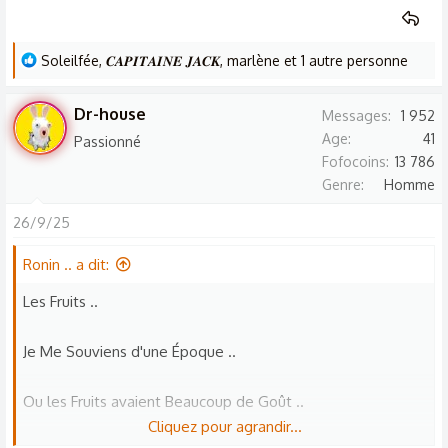
L
Soleilfée
,
𝑪𝑨𝑷𝑰𝑻𝑨𝑰𝑵𝑬 𝑱𝑨𝑪𝑲
,
marlène
et 1 autre personne
e
s
Dr-house
Messages
1 952
r
Age
41
Passionné
é
Fofocoins
13 786
a
Genre
Homme
c
t
26/9/25
i
Ronin .. a dit:
o
n
Les Fruits ..
s
:
Je Me Souviens d'une Époque ..
Ou les Fruits avaient Beaucoup de Goût ..
Cliquez pour agrandir...