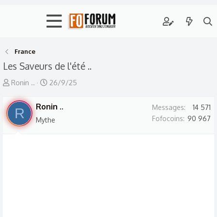
France
Les Saveurs de l'été ..
A
D
Ronin ..
26/9/25
u
a
t
Ronin ..
t
Messages
14 571
R
e
e
Fofocoins
90 967
Mythe
u
d
r
e
d
d
e
é
l
b
a
u
d
t
i