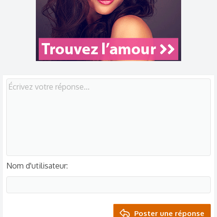
i
o
n
s
:
Nom d'utilisateur
Poster une réponse