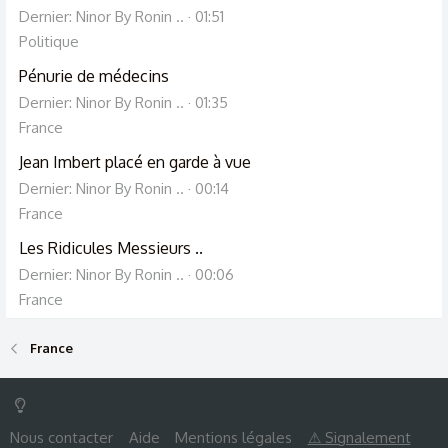
Dernier: Ninor By Ronin ..
01:51
Politique
Pénurie de médecins
Dernier: Ninor By Ronin ..
01:35
France
Jean Imbert placé en garde à vue
Dernier: Ninor By Ronin ..
00:14
France
Les Ridicules Messieurs ..
Dernier: Ninor By Ronin ..
00:06
France
France
Nous contacter
Aide
Mentions légales
⚠ Signalement