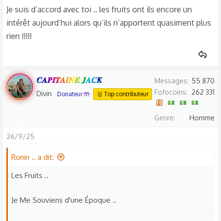
Aujourd'hui ils en Ont Beaucoup Moins Voir presque pas
Je suis d’accord avec toi .. les fruits ont ils encore un
Comparé aux Fruits de l'époque ..
intérêt aujourd’hui alors qu’ils n’apportent quasiment plus
rien !!!!!
Parce-que ils ont été Modifié Génétiquement pour Obtenir
des Fruits Qui Résistent Mieux aux Chambres Froides et
Aux Transports ..
𝑪𝑨𝑷𝑰𝑻𝑨𝑰𝑵𝑬 𝑱𝑨𝑪𝑲
Messages
55 870
Et Soi-disant Aux Maladies du Fruitier ..
Fofocoins
262 331
Divin
Donateur 🤲
🥇 Top contributeur
Tt Ça Au détriment du Goût exceptionnel des Saveurs
Genre
Homme
Délicieuses et des Odeurs enivrante ..
26/9/25
Du Coup les Gens et les Jeunes en Particulier Sont Moins
Ronin .. a dit:
Voir Pas Attiré par Cet Aliment (entre Autres) aux Vertus
extraordinaire ..
Les Fruits ..
Ces Vertus Qui Rendaient les Personnes d'avant plus
Je Me Souviens d'une Époque ..
Consistante Que Celles d'aujourd'hui ..