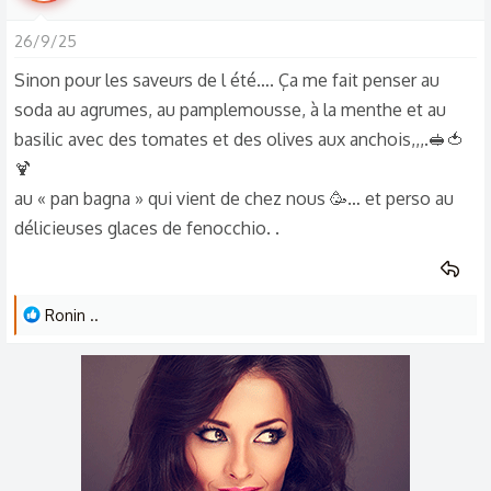
a
Du Coup les Gens et les Jeunes en Particulier Sont Moins
26/9/25
c
Voir Pas Attiré par Cet Aliment (entre Autres) aux Vertus
t
Sinon pour les saveurs de l été…. Ça me fait penser au
extraordinaire ..
i
soda au agrumes, au pamplemousse, à la menthe et au
o
basilic avec des tomates et des olives aux anchois,,,.🥪🍅
Ces Vertus Qui Rendaient les Personnes d'avant plus
n
🍹
Consistante Que Celles d'aujourd'hui ..
s
au « pan bagna » qui vient de chez nous 🥳… et perso au
:
Donc Aujourd'hui on Paye Très Cher des Fruits Qui n'ont pas
délicieuses glaces de fenocchio. .
de Goût ..
Et j'imagine aussi Contiennent Moins De Nutriments
L
Ronin ..
essentiels ..
e
s
On a laissé Faire ..
r
é
a
Et Personne ne dit Rien ..
c
t