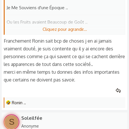
extraordinaire ..
Je Me Souviens d'une Époque ..
Ces Vertus Qui Rendaient les Personnes d'avant plus
Ou les Fruits avaient Beaucoup de Goût ..
Consistante Que Celles d'aujourd'hui ..
Cliquez pour agrandir...
Aujourd'hui ils en Ont Beaucoup Moins Voir presque pas
Donc Aujourd'hui on Paye Très Cher des Fruits Qui n'ont pas
Franchement Ronin sait bcp de choses j en ai jamais
Comparé aux Fruits de l'époque ..
de Goût ..
vraiment douté, je suis contente qu il y ai encore des
personnes comme ça qui savent ce qui se cachent derrière
Parce-que ils ont été Modifié Génétiquement pour Obtenir
Et j'imagine aussi Contiennent Moins De Nutriments
les apparences de tout dans cette société..
des Fruits Qui Résistent Mieux aux Chambres Froides et
essentiels ..
merci en même temps tu donnes des infos importantes
Aux Transports ..
que certains ne doivent pas savoir.
On a laissé Faire ..
Et Soi-disant Aux Maladies du Fruitier ..
Et Personne ne dit Rien ..
Pour Faire encore plus de Pognon ..
L
Ronin ..
e
Tt Ça Au détriment du Goût exceptionnel des Saveurs
s
Soleilfée
S
r
Délicieuses et des Odeurs enivrante ..
Anonyme
é