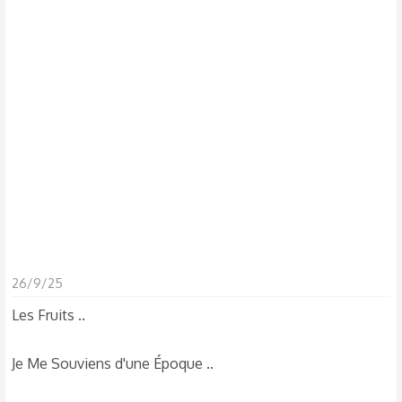
s
c
u
s
s
i
o
n
26/9/25
Les Fruits ..
Je Me Souviens d'une Époque ..