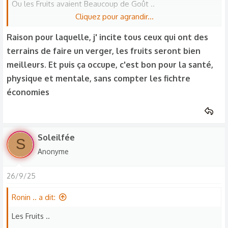
Ou les Fruits avaient Beaucoup de Goût ..
Donc Aujourd'hui on Paye Très Cher des Fruits Qui n'ont pas
Cliquez pour agrandir...
de Goût ..
Aujourd'hui ils en Ont Beaucoup Moins Voir presque pas
Raison pour laquelle, j' incite tous ceux qui ont des
Comparé aux Fruits de l'époque ..
terrains de faire un verger, les fruits seront bien
Et j'imagine aussi Contiennent Moins De de Nutriments
meilleurs. Et puis ça occupe, c'est bon pour la santé,
essentiels ..
Parce-que ils ont été Modifié Génétiquement pour Obtenir
physique et mentale, sans compter les fichtre
des Fruits Qui Résistent Mieux aux Chambres Froides et
économies
On a laissé Faire ..
Aux Transports ..
Et Personne ne dit Rien ..
Et Soi-disant Aux Maladies du Fruitier ..
Soleilfée
S
Pour Faire encore plus de Pognon ..
Anonyme
Tt Ça Au détriment du Goût exceptionnel des Saveurs
26/9/25
Délicieuses et des Odeurs enivrante ..
Ronin .. a dit:
Du Coup les Gens et les Jeunes en Particulier Sont Moins
Les Fruits ..
Voir Pas Attiré par Cet Aliment (entre Autres) aux Vertus