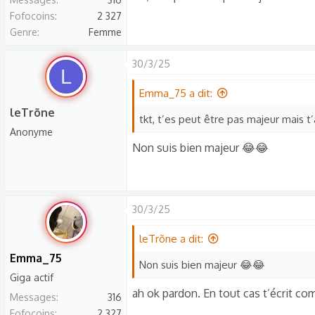
Fofocoins
2 327
Genre
Femme
30/3/25
L
Emma_75 a dit:
leTrõne
tkt, t’es peut être pas majeur mais t’
Anonyme
Non suis bien majeur 😂😂
30/3/25
leTrõne a dit:
Emma_75
Non suis bien majeur 😂😂
Giga actif
ah ok pardon. En tout cas t’écrit c
Messages
316
Fofocoins
2 327