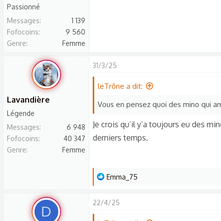
c
Passionné
t
Messages
1 139
i
Fofocoins
9 560
o
Genre
Femme
n
s
31/3/25
:
leTrõne a dit:
Lavandière
Vous en pensez quoi des mino qui arr
Légende
Je crois qu’il y’a toujours eu des min
Messages
6 948
derniers temps.
Fofocoins
40 347
Genre
Femme
L
Emma_75
e
s
22/4/25
D
r