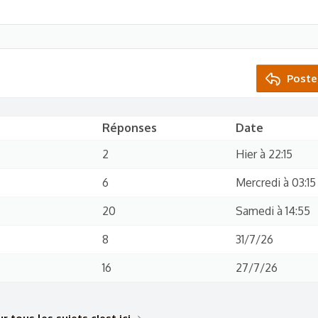
Poste
Réponses
Date
2
Hier à 22:15
6
Mercredi à 03:15
20
Samedi à 14:55
8
31/7/26
16
27/7/26