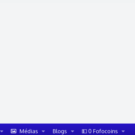
Médias
Blogs
💵 0 Fofocoins