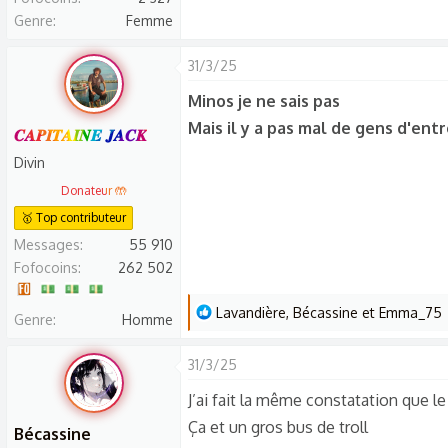
Genre
Femme
31/3/25
Minos je ne sais pas
Mais il y a pas mal de gens d'en
𝑪𝑨𝑷𝑰𝑻𝑨𝑰𝑵𝑬 𝑱𝑨𝑪𝑲
Divin
Donateur 🤲
🥇 Top contributeur
Messages
55 910
Fofocoins
262 502
L
Lavandière
,
Bécassine
et
Emma_75
Genre
Homme
e
s
31/3/25
r
J’ai fait la même constatation que le
é
Ça et un gros bus de troll
a
Bécassine