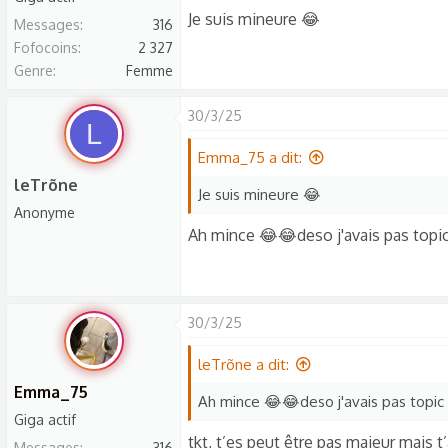
s
Je suis mineure 😂
Messages
316
c
Fofocoins
2 327
u
Genre
Femme
s
s
30/3/25
L
i
o
Emma_75 a dit:
n
leTrõne
Je suis mineure 😂
Anonyme
Ah mince 😂😂deso j'avais pas topic 
30/3/25
leTrõne a dit:
Emma_75
Ah mince 😂😂deso j'avais pas topic d
Giga actif
tkt, t’es peut être pas majeur mais t
Messages
316