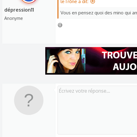
é
leTrõne a dit:
a
dépression11
Vous en pensez quoi des mino qui arr
c
Anonyme
t
😅
i
o
n
s
: