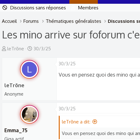
Discussions sans réponses
Membres
Accueil
Forums
Thématiques généralistes
Discussions su
Les mino arrive sur foforum c'
A
D
leTrõne
30/3/25
u
a
t
t
30/3/25
L
e
e
Vous en pensez quoi des mino qui ar
u
d
leTrõne
r
e
Anonyme
d
d
e
é
30/3/25
l
b
a
u
leTrõne a dit:
d
t
Emma_75
Vous en pensez quoi des mino qui arr
i
Giga actif