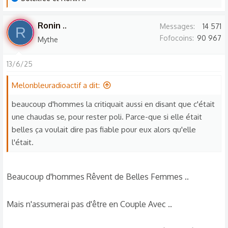
e
s
Ronin ..
Messages
14 571
R
r
Fofocoins
90 967
Mythe
é
a
13/6/25
c
t
Melonbleuradioactif a dit:
i
o
beaucoup d'hommes la critiquait aussi en disant que c'était
n
une chaudas se, pour rester poli. Parce-que si elle était
s
belles ça voulait dire pas fiable pour eux alors qu'elle
:
l'était.
Beaucoup d'hommes Rêvent de Belles Femmes ..
Mais n'assumerai pas d'être en Couple Avec ..