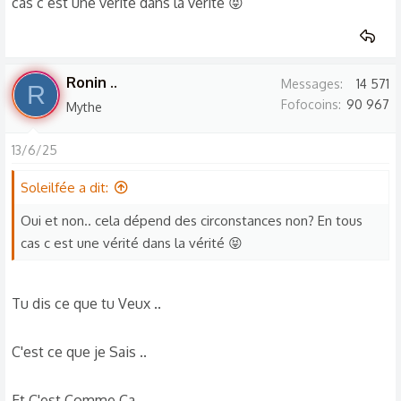
cas c est une vérité dans la vérité 😝
Ronin ..
Messages
14 571
R
Fofocoins
90 967
Mythe
13/6/25
Soleilfée a dit:
Oui et non.. cela dépend des circonstances non? En tous
cas c est une vérité dans la vérité 😝
Tu dis ce que tu Veux ..
C'est ce que je Sais ..
Et C'est Comme Ça ..