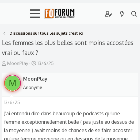
Discussions sur tous les sujets c'est ici
Les femmes les plus belles sont moins accostées
vrai ou faux ?
A
D
MoonPlay
13/6/25
u
a
t
MoonPlay
t
M
e
e
Anonyme
u
d
r
e
13/6/25
d
d
J'ai entendu dire dans beaucoup de podcasts qu'une
e
é
femme exceptionnellement belle ( pas juste au dessus de
l
b
la moyenne ) avait moins de chances de se faire accoster
a
u
qu'une femme moyenne ou en dessous de la moyenne.