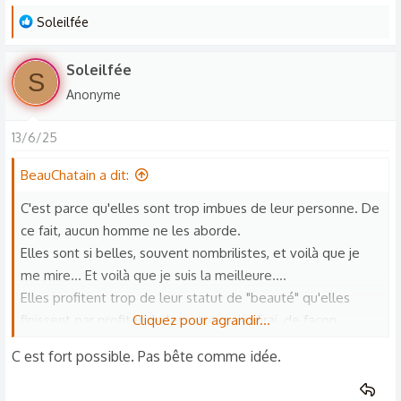
L
Soleilfée
e
s
Soleilfée
S
r
Anonyme
é
a
13/6/25
c
t
BeauChatain a dit:
i
o
C'est parce qu'elles sont trop imbues de leur personne. De
n
ce fait, aucun homme ne les aborde.
s
Elles sont si belles, souvent nombrilistes, et voilà que je
:
me mire... Et voilà que je suis la meilleure....
Elles profitent trop de leur statut de "beauté" qu'elles
finissent par profiter de leurs mecs, je dirai, de façon
Cliquez pour agrandir...
intéressée.
C est fort possible. Pas bête comme idée.