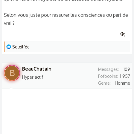
d
t
i
Selon vous juste pour rassurer les consciences ou part de
s
vrai ?
c
u
s
s
L
Soleilfée
i
e
s
o
r
n
BeauChatain
Messages
109
B
é
Fofocoins
1 957
Hyper actif
a
Genre
Homme
c
t
i
o
n
s
: