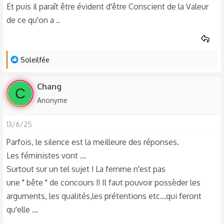
Et puis il paraît être évident d'être Conscient de la Valeur
de ce qu'on a ..
L
Soleilfée
e
s
Chang
C
r
Anonyme
é
a
13/6/25
c
t
Parfois, le silence est la meilleure des réponses.
i
Les féministes vont ...
o
Surtout sur un tel sujet ! La femme n'est pas
n
une " bête " de concours !! Il faut pouvoir possèder les
s
arguments, les qualités,les prétentions etc...qui feront
:
qu'elle ...