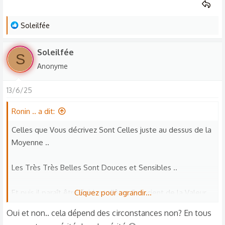
L
Soleilfée
e
s
Soleilfée
S
r
Anonyme
é
a
13/6/25
c
t
Ronin .. a dit:
i
o
Celles que Vous décrivez Sont Celles juste au dessus de la
n
Moyenne ..
s
:
Les Très Très Belles Sont Douces et Sensibles ..
Et puis il paraît être évident d'être Conscient de la Valeur
Cliquez pour agrandir...
de ce qu'on a ..
Oui et non.. cela dépend des circonstances non? En tous