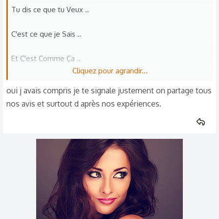
o
Tu dis ce que tu Veux ..
n
s
C'est ce que je Sais ..
:
Et C'est Comme Ça ..
Cliquez pour agrandir...
Pour Moi ..
oui j avais compris je te signale justement on partage tous
nos avis et surtout d après nos expériences.