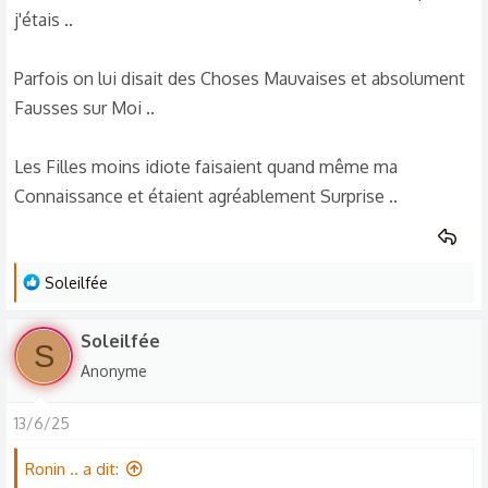
j'étais ..
Parfois on lui disait des Choses Mauvaises et absolument
Fausses sur Moi ..
Les Filles moins idiote faisaient quand même ma
Connaissance et étaient agréablement Surprise ..
L
Soleilfée
e
s
Soleilfée
S
r
Anonyme
é
a
13/6/25
c
t
Ronin .. a dit:
i