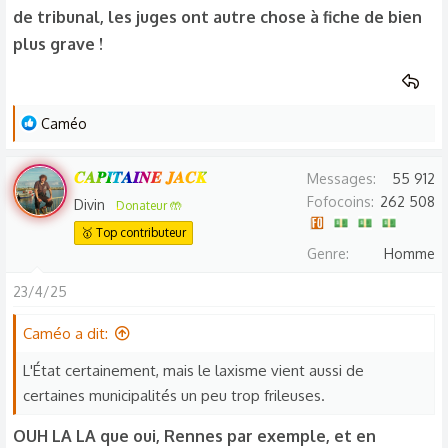
de tribunal, les juges ont autre chose à fiche de bien
plus grave !
L
Caméo
e
s
𝑪𝑨𝑷𝑰𝑻𝑨𝑰𝑵𝑬 𝑱𝑨𝑪𝑲
Messages
55 912
r
Fofocoins
262 508
Divin
Donateur 🤲
é
🥇 Top contributeur
a
Genre
Homme
c
t
23/4/25
i
o
Caméo a dit:
n
L'État certainement, mais le laxisme vient aussi de
s
certaines municipalités un peu trop frileuses.
:
OUH LA LA que oui, Rennes par exemple, et en