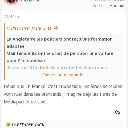
é
Genre
Homme
a
c
23/4/25
t
𝑪𝑨𝑷𝑰𝑻𝑨𝑰𝑵𝑬 𝑱𝑨𝑪𝑲 a dit:
i
o
En Angleterre les policiers ont reçu une formation
n
adaptée
s
Maintenant ils ont le droit de percuter une voiture
:
pour l'immobiliser
Ils ont aussi le droit de percuter les deux roues
Cliquez pour agrandir...
En France on devrait faire pareil
Hélas oui! En France, c'est impossible, les âmes sensibles
Le délinquant est blessé voir gravement blessé ?
vont ruer dans les brancards, j'imagine déjà les titres de
Alors il n'avait pas qu'à jouer au C
Médiapart et de Libé.
Mais je vois déjà certains politiques, toujours les
mêmes, contre ce type d'intervention, ils protègent
les voyous
L
𝑪𝑨𝑷𝑰𝑻𝑨𝑰𝑵𝑬 𝑱𝑨𝑪𝑲