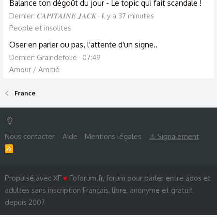
Balance ton dégoût du jour - Le topic qui fait scandale !
Dernier: 𝑪𝑨𝑷𝑰𝑻𝑨𝑰𝑵𝑬 𝑱𝑨𝑪𝑲
il y a 37 minutes
People et insolites
Oser en parler ou pas, l'attente d'un signe..
Dernier: Graindefolie
07:49
Amour / Amitié
France
Nous contacter
Aide
Mentions légales
⚠ Signalement
R
S
S
Propulsé avec XF
♥
Foforum.fr, forum pour parler entre ados et
adultes sans inscription Français, libre, anonyme et gratuit
depuis 2007