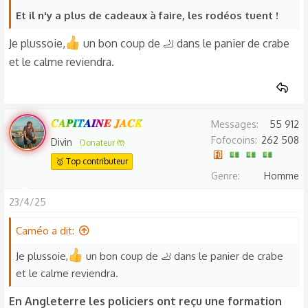
:
Et il n'y a plus de cadeaux à faire, les rodéos tuent !
Je plussoie,
un bon coup de 🦶 dans le panier de crabe
et le calme reviendra.
𝑪𝑨𝑷𝑰𝑻𝑨𝑰𝑵𝑬 𝑱𝑨𝑪𝑲
Messages
55 912
Fofocoins
262 508
Divin
Donateur 🤲
🥇 Top contributeur
Genre
Homme
23/4/25
Caméo a dit:
Je plussoie,
un bon coup de 🦶 dans le panier de crabe
et le calme reviendra.
En Angleterre les policiers ont reçu une formation