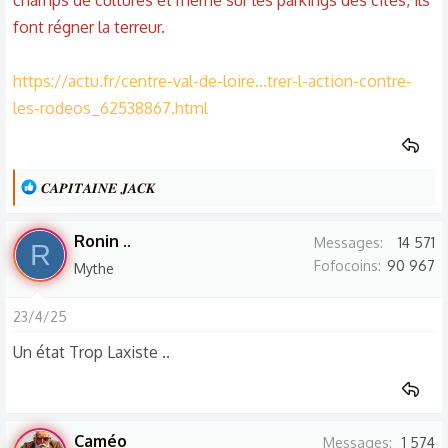
champs de cultures et même sur les parkings des cités, ils
font régner la terreur.
https://actu.fr/centre-val-de-loire...trer-l-action-contre-
les-rodeos_62538867.html
L
𝑪𝑨𝑷𝑰𝑻𝑨𝑰𝑵𝑬 𝑱𝑨𝑪𝑲
e
s
Ronin ..
Messages
14 571
R
r
Fofocoins
90 967
Mythe
é
a
23/4/25
c
t
Un état Trop Laxiste ..
i
o
n
s
Caméo
Messages
1 574