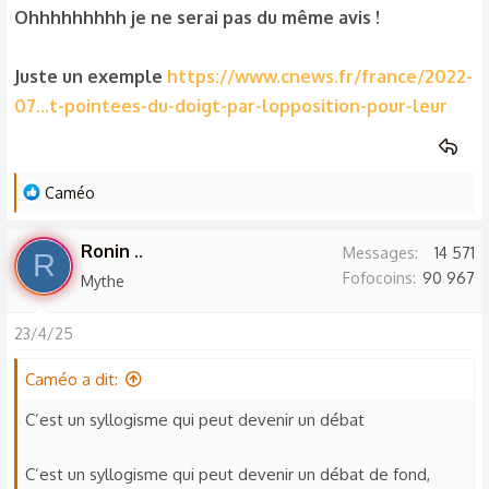
Ohhhhhhhhh je ne serai pas du même avis !
Juste un exemple
https://www.cnews.fr/france/2022-
07...t-pointees-du-doigt-par-lopposition-pour-leur
L
Caméo
e
s
Ronin ..
Messages
14 571
R
r
Fofocoins
90 967
Mythe
é
a
23/4/25
c
t
Caméo a dit:
i
o
C’est un syllogisme qui peut devenir un débat
n
s
C’est un syllogisme qui peut devenir un débat de fond,