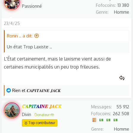
:
Fofocoins
13 380
Passionné
Genre
Homme
23/4/25
Ronin .. a dit:
Un état Trop Laxiste ..
L'État certainement, mais le laxisme vient aussi de
certaines municipalités un peu trop frileuses.
L
Rien
et
𝑪𝑨𝑷𝑰𝑻𝑨𝑰𝑵𝑬 𝑱𝑨𝑪𝑲
e
s
𝑪𝑨𝑷𝑰𝑻𝑨𝑰𝑵𝑬 𝑱𝑨𝑪𝑲
Messages
55 912
r
Fofocoins
262 508
Divin
Donateur 🤲
é
🥇 Top contributeur
a
Genre
Homme
c