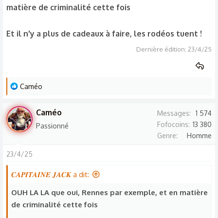
matière de criminalité cette fois
Et il n'y a plus de cadeaux à faire, les rodéos tuent !
Dernière édition:
23/4/25
L
Caméo
e
s
Caméo
Messages
1 574
r
Fofocoins
13 380
Passionné
é
Genre
Homme
a
c
23/4/25
t
𝑪𝑨𝑷𝑰𝑻𝑨𝑰𝑵𝑬 𝑱𝑨𝑪𝑲 a dit:
i
o
OUH LA LA que oui, Rennes par exemple, et en matière
n
de criminalité cette fois
s