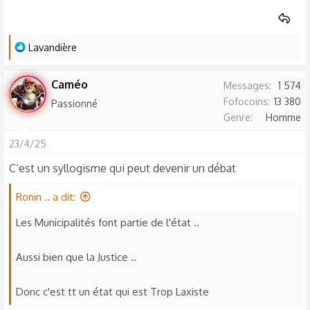
L
Lavandière
e
s
Caméo
Messages
1 574
r
Fofocoins
13 380
Passionné
é
Genre
Homme
a
c
23/4/25
t
C’est un syllogisme qui peut devenir un débat
i
o
Ronin .. a dit:
n
Les Municipalités font partie de l'état ..
s
:
Aussi bien que la Justice ..
Donc c'est tt un état qui est Trop Laxiste