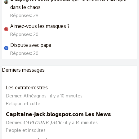
dans le chaos
Réponses: 29
Aimez-vous les masques ?
M
Réponses: 20
Dispute avec papa
U
Réponses: 20
Derniers messages
Les extraterrestres
Dernier: Athéagnos
il y a 10 minutes
Religion et culte
𝗖𝗮𝗽𝗶𝘁𝗮𝗶𝗻𝗲-𝗝𝗮𝗰𝗸.𝗯𝗹𝗼𝗴𝘀𝗽𝗼𝘁.𝗰𝗼𝗺 𝗟𝗲𝘀 𝗡𝗲𝘄𝘀
Dernier: 𝑪𝑨𝑷𝑰𝑻𝑨𝑰𝑵𝑬 𝑱𝑨𝑪𝑲
il y a 14 minutes
People et insolites