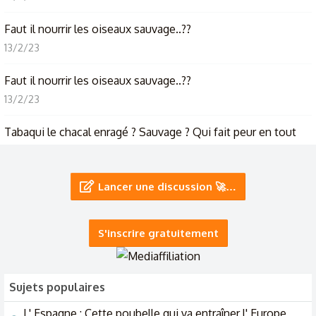
Faut il nourrir les oiseaux sauvage..??
13/2/23
Faut il nourrir les oiseaux sauvage..??
13/2/23
Tabaqui le chacal enragé ? Sauvage ? Qui fait peur en tout
cas !!! Salut le chacal !!
13/1/23
Lancer une discussion 🚀…
Le monde de la vie sauvage en Algérie
7/8/22
S'inscrire gratuitement
Sujets populaires
L' Espagne : Cette poubelle qui va entraîner l' Europe