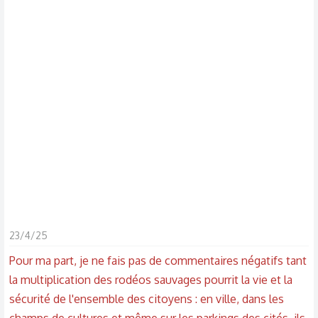
s
c
u
s
s
i
o
n
23/4/25
Pour ma part, je ne fais pas de commentaires négatifs tant
la multiplication des rodéos sauvages pourrit la vie et la
sécurité de l'ensemble des citoyens : en ville, dans les