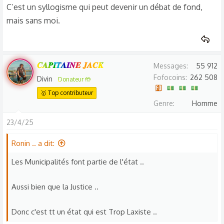
C’est un syllogisme qui peut devenir un débat de fond,
mais sans moi.
𝑪𝑨𝑷𝑰𝑻𝑨𝑰𝑵𝑬 𝑱𝑨𝑪𝑲
Messages
55 912
Fofocoins
262 508
Divin
Donateur 🤲
🥇 Top contributeur
Genre
Homme
23/4/25
Ronin .. a dit:
Les Municipalités font partie de l'état ..
Aussi bien que la Justice ..
Donc c'est tt un état qui est Trop Laxiste ..