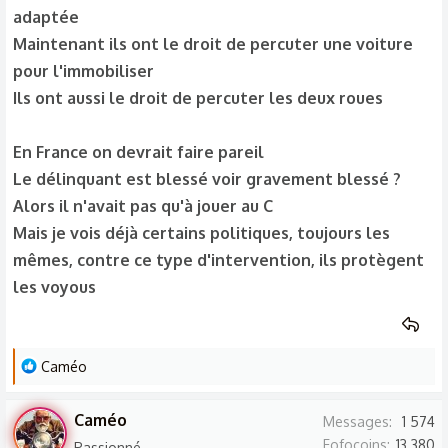
adaptée
Maintenant ils ont le droit de percuter une voiture
pour l'immobiliser
Ils ont aussi le droit de percuter les deux roues
En France on devrait faire pareil
Le délinquant est blessé voir gravement blessé ?
Alors il n'avait pas qu'à jouer au C
Mais je vois déjà certains politiques, toujours les
mêmes, contre ce type d'intervention, ils protègent
les voyous
L
Caméo
e
s
Caméo
Messages
1 574
r
Fofocoins
13 380
Passionné