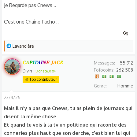
Je Regarde pas Cnews ..
C'est une Chaîne Facho ..
L
Lavandière
e
s
𝑪𝑨𝑷𝑰𝑻𝑨𝑰𝑵𝑬 𝑱𝑨𝑪𝑲
Messages
55 912
r
Fofocoins
262 508
Divin
Donateur 🤲
é
🥇 Top contributeur
a
Genre
Homme
c
t
23/4/25
i
Mais il n'y a pas que Cnews, tu as plein de journaux qui
o
disent la même chose
n
s
Et quand tu vois à la tv un politique qui raconte des
:
conneries plus haut que son derche, c'est bien lui qui