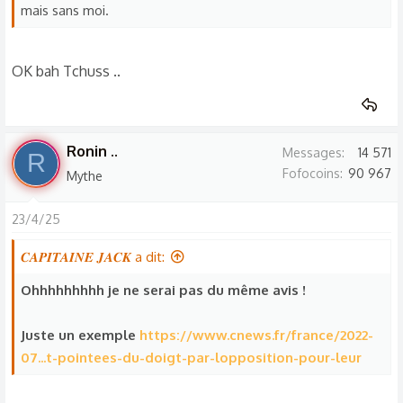
:
mais sans moi.
OK bah Tchuss ..
Ronin ..
Messages
14 571
R
Fofocoins
90 967
Mythe
23/4/25
𝑪𝑨𝑷𝑰𝑻𝑨𝑰𝑵𝑬 𝑱𝑨𝑪𝑲 a dit:
Ohhhhhhhhh je ne serai pas du même avis !
Juste un exemple
https://www.cnews.fr/france/2022-
07...t-pointees-du-doigt-par-lopposition-pour-leur