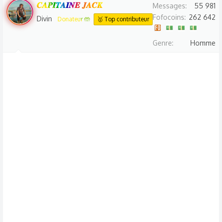
𝑪𝑨𝑷𝑰𝑻𝑨𝑰𝑵𝑬 𝑱𝑨𝑪𝑲
Messages
55 981
Fofocoins
262 642
Divin
Donateur 🤲
🥇 Top contributeur
Genre
Homme