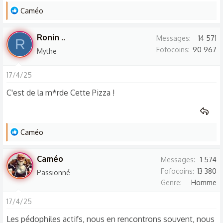
L
Caméo
e
s
Ronin ..
Messages
14 571
R
r
Fofocoins
90 967
Mythe
é
a
17/4/25
c
t
C'est de la m*rde Cette Pizza !
i
o
n
L
Caméo
s
e
:
s
Caméo
Messages
1 574
r
Fofocoins
13 380
Passionné
é
Genre
Homme
a
c
17/4/25
t
Les pédophiles actifs, nous en rencontrons souvent, nous