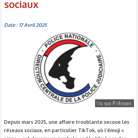
sociaux
d
t
i
s
c
Date : 17 Avril 2025
u
s
s
i
o
n
Depuis mars 2025, une affaire troublante secoue les
réseaux sociaux, en particulier TikTok, où l’émoji «