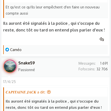
Et qu'est ce qu'ils leur empêchent d'en faire un nouveau
compte aussi
Ils auront été signalés à la police , qui s'occupe du
reste, donc tôt ou tard on entend plus parler d'eux !
L
Caméo
e
s
Snake59
Messages
1 691
r
Fofocoins
32 706
Passionné
é
a
17/4/25
c
t
𝑪𝑨𝑷𝑰𝑻𝑨𝑰𝑵𝑬 𝑱𝑨𝑪𝑲 a dit:
i
o
Ils auront été signalés à la police , qui s'occupe du
n
reste, donc tôt ou tard on entend plus parler d'eux !