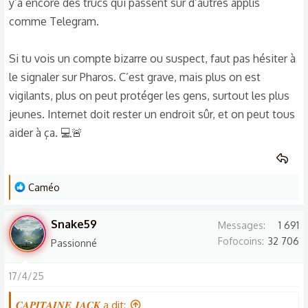
y’a encore des trucs qui passent sur d’autres applis
comme Telegram.
Si tu vois un compte bizarre ou suspect, faut pas hésiter à
le signaler sur Pharos. C’est grave, mais plus on est
vigilants, plus on peut protéger les gens, surtout les plus
jeunes. Internet doit rester un endroit sûr, et on peut tous
aider à ça. 💻🚨
L
Caméo
e
s
Snake59
Messages
1 691
r
Fofocoins
32 706
Passionné
é
a
17/4/25
c
t
𝑪𝑨𝑷𝑰𝑻𝑨𝑰𝑵𝑬 𝑱𝑨𝑪𝑲 a dit: