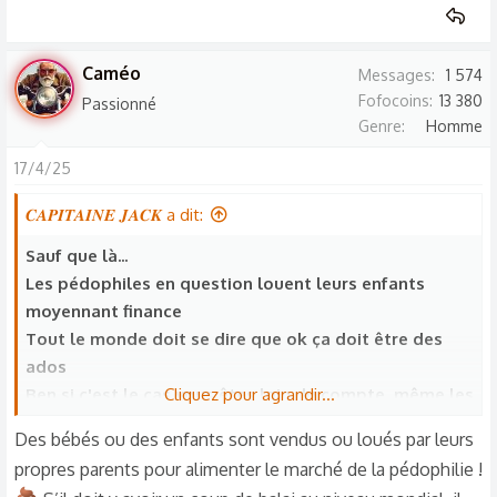
Caméo
Messages
1 574
Fofocoins
13 380
Passionné
Genre
Homme
17/4/25
𝑪𝑨𝑷𝑰𝑻𝑨𝑰𝑵𝑬 𝑱𝑨𝑪𝑲 a dit:
Sauf que là...
Les pédophiles en question louent leurs enfants
moyennant finance
Tout le monde doit se dire que ok ça doit être des
ados
Ben si c'est le cas vous êtes loin du compte, même les
Cliquez pour agrandir...
bébés se louent
Des bébés ou des enfants sont vendus ou loués par leurs
Tout se loue
propres parents pour alimenter le marché de la pédophilie !