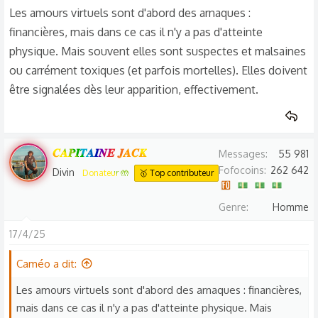
Les amours virtuels sont d'abord des arnaques :
Si tu vois un compte bizarre ou suspect, faut pas hésiter à
financières, mais dans ce cas il n'y a pas d'atteinte
le signaler sur Pharos. C’est grave, mais plus on est
physique. Mais souvent elles sont suspectes et malsaines
vigilants, plus on peut protéger les gens, surtout les plus
ou carrément toxiques (et parfois mortelles). Elles doivent
jeunes. Internet doit rester un endroit sûr, et on peut tous
être signalées dès leur apparition, effectivement.
aider à ça. 💻🚨
𝑪𝑨𝑷𝑰𝑻𝑨𝑰𝑵𝑬 𝑱𝑨𝑪𝑲
Messages
55 981
Fofocoins
262 642
Divin
Donateur 🤲
🥇 Top contributeur
Genre
Homme
17/4/25
Caméo a dit:
Les amours virtuels sont d'abord des arnaques : financières,
mais dans ce cas il n'y a pas d'atteinte physique. Mais