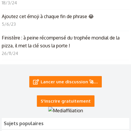
18/3/24
Ajoutez cet émoji à chaque fin de phrase 😂
5/6/23
Finistère : à peine récompensé du trophée mondial de la
pizza, il met la clé sous la porte !
26/11/24
Mama mia ! La pizza 🍕 quel goût préféré ?
14/1/23
Lancer une discussion 🚀…
Estimation moyenne d’un four à pizza
27/3/20
S'inscrire gratuitement
Sujets populaires