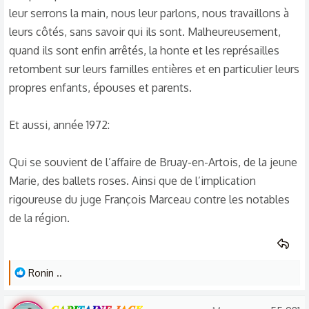
i
leur serrons la main, nous leur parlons, nous travaillons à
o
leurs côtés, sans savoir qui ils sont. Malheureusement,
n
s
quand ils sont enfin arrêtés, la honte et les représailles
:
retombent sur leurs familles entières et en particulier leurs
propres enfants, épouses et parents.
Et aussi, année 1972:
Qui se souvient de l’affaire de Bruay-en-Artois, de la jeune
Marie, des ballets roses. Ainsi que de l’implication
rigoureuse du juge François Marceau contre les notables
de la région.
L
Ronin ..
e
s