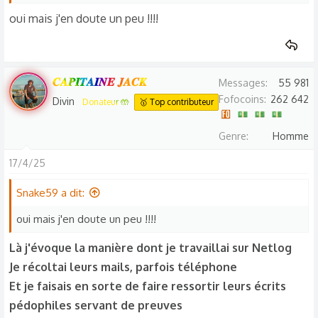
s
oui mais j'en doute un peu !!!!
:
𝑪𝑨𝑷𝑰𝑻𝑨𝑰𝑵𝑬 𝑱𝑨𝑪𝑲
Messages
55 981
Fofocoins
262 642
Divin
Donateur 🤲
🥇 Top contributeur
Genre
Homme
17/4/25
Snake59 a dit:
oui mais j'en doute un peu !!!!
Là j'évoque la manière dont je travaillai sur Netlog
Je récoltai leurs mails, parfois téléphone
Et je faisais en sorte de faire ressortir leurs écrits
pédophiles servant de preuves