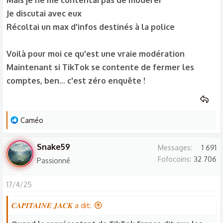
Mais je ne me contentai pas de modérer
Je discutai avec eux
Récoltai un max d'infos destinés à la police
Voilà pour moi ce qu'est une vraie modération
Maintenant si TikTok se contente de fermer les
comptes, ben... c'est zéro enquête !
L
Caméo
e
s
Snake59
Messages
1 691
r
Fofocoins
32 706
Passionné
é
a
17/4/25
c
t
𝑪𝑨𝑷𝑰𝑻𝑨𝑰𝑵𝑬 𝑱𝑨𝑪𝑲 a dit:
i
o