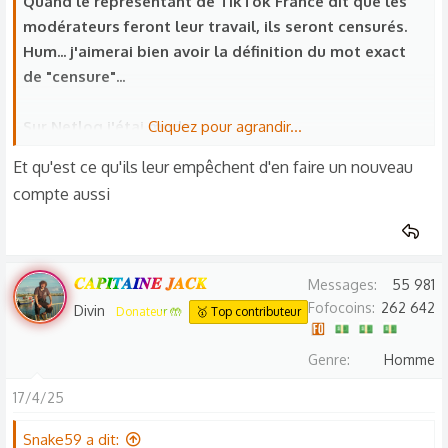
Quand le représentant de TikTok France dit que les
n
modérateurs feront leur travail, ils seront censurés.
s
Hum... j'aimerai bien avoir la définition du mot exact
:
de "censure"...
Sur Netlog j'étai modo
Cliquez pour agrandir...
Avec un compte bidon, d' adolescente aimant les
Et qu'est ce qu'ils leur empêchent d'en faire un nouveau
vieux et le faisant comprendre
compte aussi
Vous ne pouvez pas imaginer le nombre de pervers
qui venaient
Tous les jours j'en piégeai plusieurs
Mais je ne me contentai pas de modérer
𝑪𝑨𝑷𝑰𝑻𝑨𝑰𝑵𝑬 𝑱𝑨𝑪𝑲
Messages
55 981
Je discutai avec eux
Fofocoins
262 642
Divin
Donateur 🤲
🥇 Top contributeur
Récoltai un max d'infos destinés à la police
Genre
Homme
Voilà pour moi ce qu'est une vraie modération
17/4/25
Maintenant si TikTok se contente de fermer les
comptes, ben... c'est zéro enquête !
Snake59 a dit: