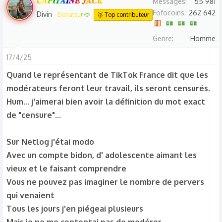
𝑪𝑨𝑷𝑰𝑻𝑨𝑰𝑵𝑬 𝑱𝑨𝑪𝑲
Messages
55 981
r
Fofocoins
262 642
Divin
Donateur 🤲
🥇 Top contributeur
é
a
Genre
Homme
c
t
17/4/25
i
Quand le représentant de TikTok France dit que les
o
modérateurs feront leur travail, ils seront censurés.
n
s
Hum... j'aimerai bien avoir la définition du mot exact
:
de "censure"...
Sur Netlog j'étai modo
Avec un compte bidon, d' adolescente aimant les
vieux et le faisant comprendre
Vous ne pouvez pas imaginer le nombre de pervers
qui venaient
Tous les jours j'en piégeai plusieurs