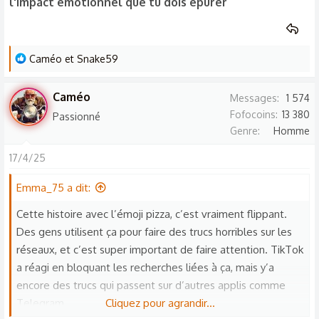
l'impact émotionnel que tu dois épurer
L
Caméo
et
Snake59
e
s
Caméo
Messages
1 574
r
Fofocoins
13 380
Passionné
é
Genre
Homme
a
c
17/4/25
t
Emma_75 a dit:
i
o
Cette histoire avec l’émoji pizza, c’est vraiment flippant.
n
Des gens utilisent ça pour faire des trucs horribles sur les
s
réseaux, et c’est super important de faire attention. TikTok
:
a réagi en bloquant les recherches liées à ça, mais y’a
encore des trucs qui passent sur d’autres applis comme
Telegram.
Cliquez pour agrandir...