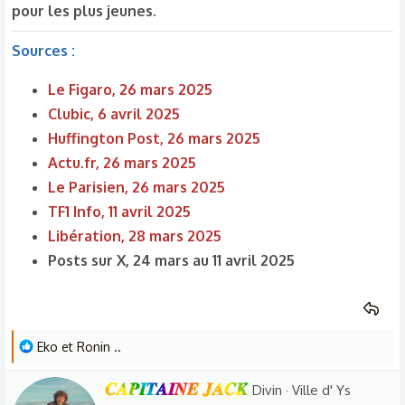
pour les plus jeunes.
Sources :
Le Figaro, 26 mars 2025
Clubic, 6 avril 2025
Huffington Post, 26 mars 2025
Actu.fr, 26 mars 2025
Le Parisien, 26 mars 2025
TF1 Info, 11 avril 2025
Libération, 28 mars 2025
Posts sur X, 24 mars au 11 avril 2025
L
Eko
et
Ronin ..
e
W
𝑪𝑨𝑷𝑰𝑻𝑨𝑰𝑵𝑬 𝑱𝑨𝑪𝑲
s
Divin
·
Ville d' Ys