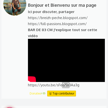
r
r
Bonjour et Bienvenu sur ma page​
é
i
Ici pour discuter, partager
a
t
https://breizh-peche.blogspot.com/
c
t
t
https://full-passions.blogspot.com/
e
i
BAR DE 83 CM J'explique tout sur cette
n
o
vidéo
b
n
y
s
:
https://youtu.be/sFeoNh3Aa3g
Donateur 🤲
🥇 Top contributeur