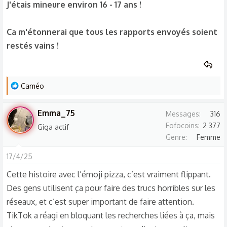
J'étais mineure environ 16 - 17 ans !
Ca m'étonnerai que tous les rapports envoyés soient
restés vains !
L
Caméo
e
s
Emma_75
Messages
316
r
Fofocoins
2 377
Giga actif
é
Genre
Femme
a
c
17/4/25
t
Cette histoire avec l’émoji pizza, c’est vraiment flippant.
i
Des gens utilisent ça pour faire des trucs horribles sur les
o
réseaux, et c’est super important de faire attention.
n
s
TikTok a réagi en bloquant les recherches liées à ça, mais
: