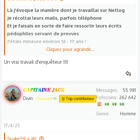
i
o
Là j'évoque la manière dont je travaillai sur Netlog
n
Je récoltai leurs mails, parfois téléphone
s
Et je faisais en sorte de faire ressortir leurs écrits
:
pédophiles servant de preuves
J'étais mineure environ 16 - 17 ans !
Cliquez pour agrandir...
Ca m'étonnerai que tous les rapports envoyés soient
Un vrai travail d'enquêteur !!!!
restés vains !
𝑪𝑨𝑷𝑰𝑻𝑨𝑰𝑵𝑬 𝑱𝑨𝑪𝑲
Messages
55 981
Fofocoins
262 642
Divin
Donateur 🤲
🥇 Top contributeur
Genre
Homme
17/4/25
Snake59 a dit: