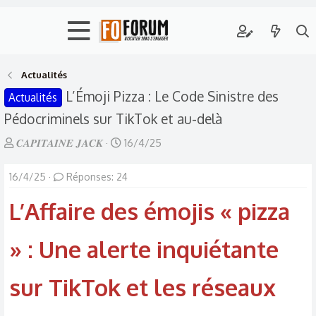
Actualités
L’Émoji Pizza : Le Code Sinistre des
Actualités
Pédocriminels sur TikTok et au-delà
A
D
𝑪𝑨𝑷𝑰𝑻𝑨𝑰𝑵𝑬 𝑱𝑨𝑪𝑲
16/4/25
u
a
16/4/25
t
Réponses: 24
t
e
e
L’Affaire des émojis « pizza
u
d
r
e
» : Une alerte inquiétante
d
d
e
é
sur TikTok et les réseaux
l
b
a
u