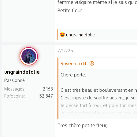
femme vulgaire même si je sais qu o
Petite fleur
L
ungraindefolie
e
s
7/12/25
r
é
Roséen a dit:
a
ungraindefolie
Chère perle.
c
Passionné
t
Messages
2 168
C est très beau et bouleversant e
i
Fofocoins
52 847
C est injuste de souffrir autant,, je 
o
n
Je pense fort à toi. ( et pour ton mes
s
vulgaire même si je sais qu on est v
:
Petite fleur
Très chère petite fleur,