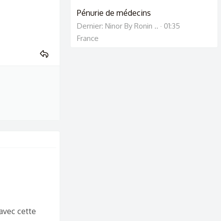
Pénurie de médecins
Dernier: Ninor By Ronin ..
01:35
France
 avec cette