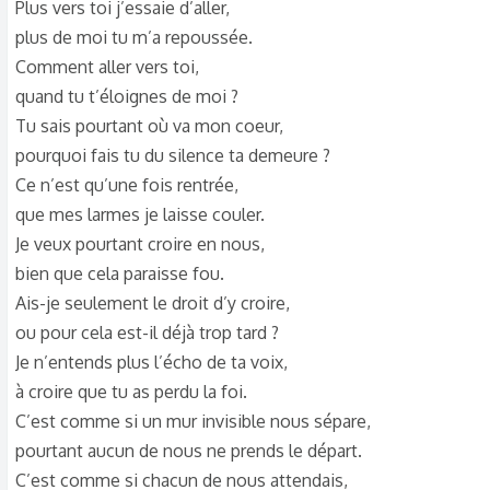
Plus vers toi j’essaie d’aller,
s
c
plus de moi tu m’a repoussée.
u
Comment aller vers toi,
s
quand tu t’éloignes de moi ?
s
Tu sais pourtant où va mon coeur,
i
pourquoi fais tu du silence ta demeure ?
o
Ce n’est qu’une fois rentrée,
n
que mes larmes je laisse couler.
Je veux pourtant croire en nous,
bien que cela paraisse fou.
Ais-je seulement le droit d’y croire,
ou pour cela est-il déjà trop tard ?
Je n’entends plus l’écho de ta voix,
à croire que tu as perdu la foi.
C’est comme si un mur invisible nous sépare,
pourtant aucun de nous ne prends le départ.
C’est comme si chacun de nous attendais,