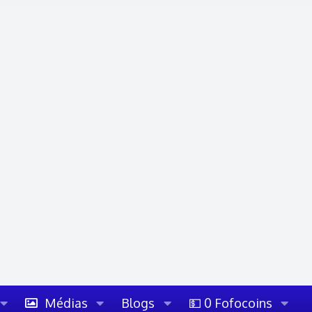
Médias
Blogs
💵 0 Fofocoins