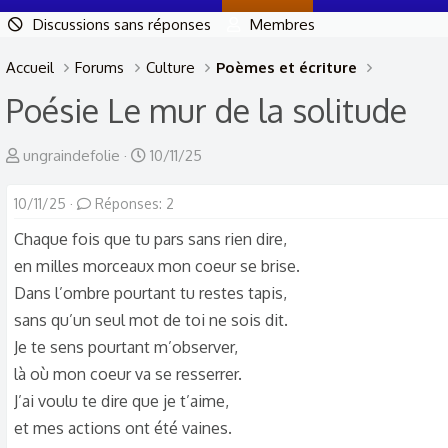
Discussions sans réponses
Membres
Accueil
Forums
Culture
Poèmes et écriture
Poésie
Le mur de la solitude
A
D
ungraindefolie
10/11/25
u
a
10/11/25
t
Réponses: 2
t
e
e
Chaque fois que tu pars sans rien dire,
u
d
en milles morceaux mon coeur se brise.
r
e
Dans l’ombre pourtant tu restes tapis,
d
d
sans qu’un seul mot de toi ne sois dit.
e
é
Je te sens pourtant m’observer,
l
b
là où mon coeur va se resserrer.
a
u
J’ai voulu te dire que je t’aime,
d
t
et mes actions ont été vaines.
i