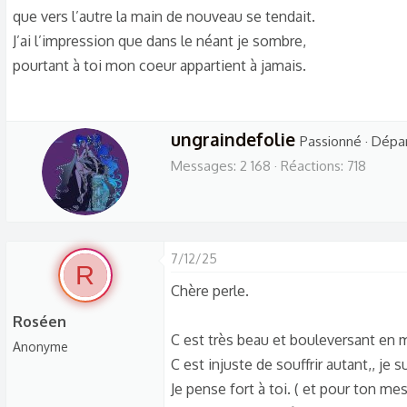
que vers l’autre la main de nouveau se tendait.
J’ai l’impression que dans le néant je sombre,
pourtant à toi mon coeur appartient à jamais.
W
ungraindefolie
Passionné
·
Dépa
r
Messages
2 168
Réactions
718
i
t
t
e
7/12/25
R
n
Chère perle.
b
y
Roséen
C est très beau et bouleversant e
Anonyme
C est injuste de souffrir autant,, je
Je pense fort à toi. ( et pour ton mes