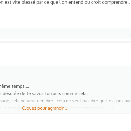
n est vite blessé par ce que l on entend ou croit comprendre..
n même temps….
suis désolée de te savoir toujours comme cela.
sage, cela ne veut rien dire.. cela ne veut pas dire qu il est pris 
ite blessé par ce que l on entend ou croit comprendre.. …)
Cliquez pour agrandir...