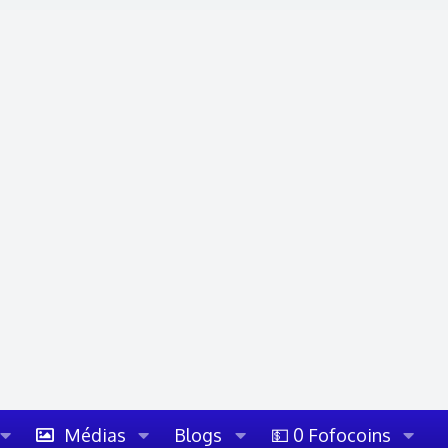
Médias
Blogs
💵 0 Fofocoins