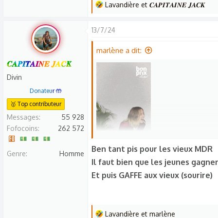
L
Lavandière
et
𝑪𝑨𝑷𝑰𝑻𝑨𝑰𝑵𝑬 𝑱𝑨𝑪𝑲
e
s
13/7/24
r
é
marlène a dit:
a
𝑪𝑨𝑷𝑰𝑻𝑨𝑰𝑵𝑬 𝑱𝑨𝑪𝑲
c
Divin
t
Donateur 🤲
i
🥇 Top contributeur
o
n
Messages
55 928
s
Fofocoins
262 572
:
Ben tant pis pour les vieux MDR
Genre
Homme
MINUIT PILE !!! 
Il faut bien que les jeunes gagne
Et puis GAFFE aux vieux (sourire)
L
Lavandière
et
marlène