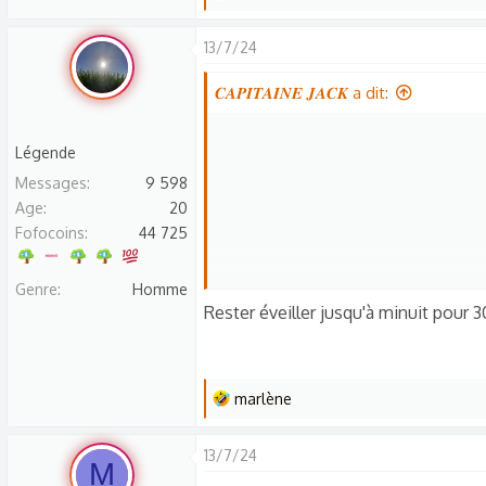
e
s
13/7/24
r
é
𝑪𝑨𝑷𝑰𝑻𝑨𝑰𝑵𝑬 𝑱𝑨𝑪𝑲 a dit:
a
Saule
c
Légende
t
Messages
9 598
i
Age
20
o
Fofocoins
44 725
n
s
Genre
Homme
:
Mais si ç
Rester éveiller jusqu'à minuit pour 
Et tous les jours ça im
Dans 
L
marlène
e
s
13/7/24
Le ou la première personne
M
r