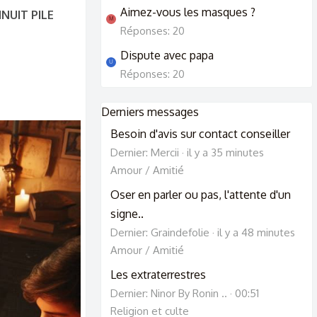
Aimez-vous les masques ?
INUIT PILE
M
Réponses: 20
Dispute avec papa
U
Réponses: 20
Derniers messages
Besoin d'avis sur contact conseiller
Dernier: Mercii
il y a 35 minutes
Amour / Amitié
Oser en parler ou pas, l'attente d'un
signe..
Dernier: Graindefolie
il y a 48 minutes
Amour / Amitié
Les extraterrestres
Dernier: Ninor By Ronin ..
00:51
Religion et culte