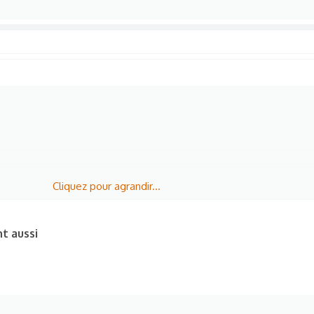
Cliquez pour agrandir...
Mais les
FO
foseniors
dorment à cette heure-là
nt aussi