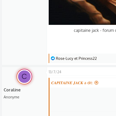
capitaine jack - forum 
L
Rose-Lucy
et
Princess22
e
s
13/7/24
C
r
é
𝑪𝑨𝑷𝑰𝑻𝑨𝑰𝑵𝑬 𝑱𝑨𝑪𝑲 a dit:
a
Coraline
c
Anonyme
t
i
o