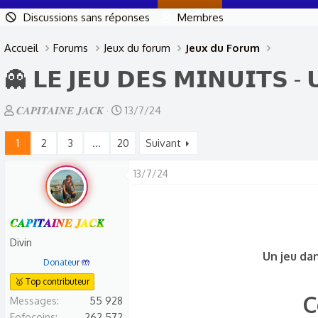
Discussions sans réponses
Membres
Accueil
Forums
Jeux du forum
Jeux du Forum
👻 𝗟𝗘 𝗝𝗘𝗨 𝗗𝗘𝗦 𝗠𝗜𝗡𝗨𝗜𝗧𝗦 - 𝗨
A
D
𝑪𝑨𝑷𝑰𝑻𝑨𝑰𝑵𝑬 𝑱𝑨𝑪𝑲
13/7/24
u
a
1
2
3
…
20
Suivant
t
t
e
e
13/7/24
u
d
r
e
d
d
𝑪𝑨𝑷𝑰𝑻𝑨𝑰𝑵𝑬 𝑱𝑨𝑪𝑲
e
é
Divin
l
b
Un jeu da
Donateur 🤲
a
u
🥇 Top contributeur
d
t
C
Messages
55 928
i
Fofocoins
262 572