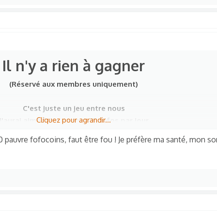
Il n'y a rien à gagner
(Réservé aux membres uniquement)
C'est juste un jeu entre nous
Cliquez pour agrandir...
J'aurai aimé faire gagner 30 fofos par jour
a se fait, il me faudra une autorisation de
Piiixel
30 pauvre fofocoins, faut être fou ! Je préfère ma santé, mon s
plique un suivi, et une manipulation de la part de l'administr
la bonne humeur et histoire de rigoler un coup
Comment ça se passe ?
 , qui aura posté un message, ici même, et exactement à MIN