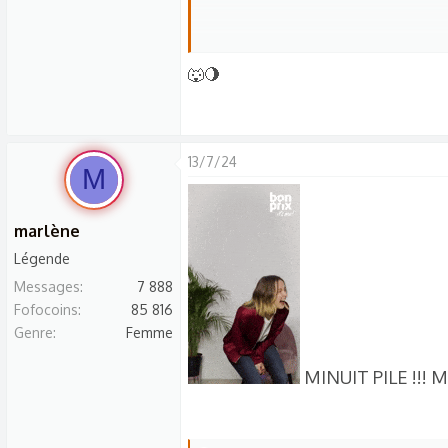
n
s
:
Mais si ç
🐺🌖
Et tous les jours ça im
Dans 
13/7/24
M
Le ou la première personne
marlène
Légende
Messages
7 888
Fofocoins
85 816
capitaine jack - foru
Genre
Femme
MINUIT PILE !!! M