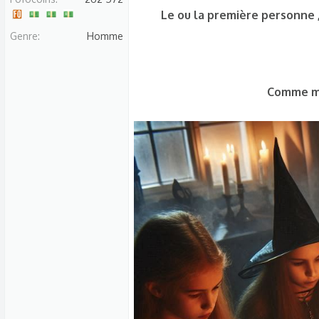
s
Le ou la première personne 
c
Genre
Homme
u
s
s
Comme me
i
o
n