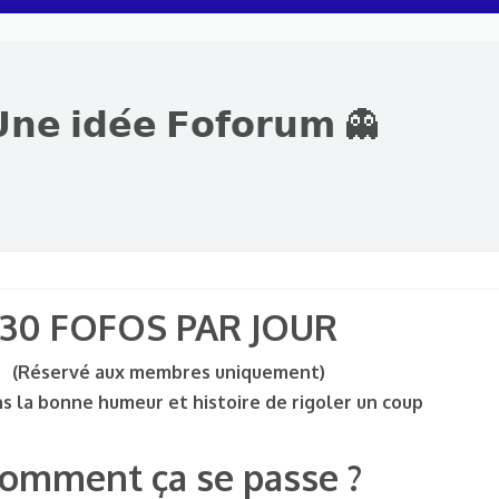
𝗻𝗲 𝗶𝗱𝗲́𝗲 𝗙𝗼𝗳𝗼𝗿𝘂𝗺 👻
30 FOFOS PAR JOUR​
(Réservé aux membres uniquement)
ns la bonne humeur et histoire de rigoler un coup
omment ça se passe ?