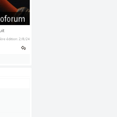
it​
ère édition:
2/8/24