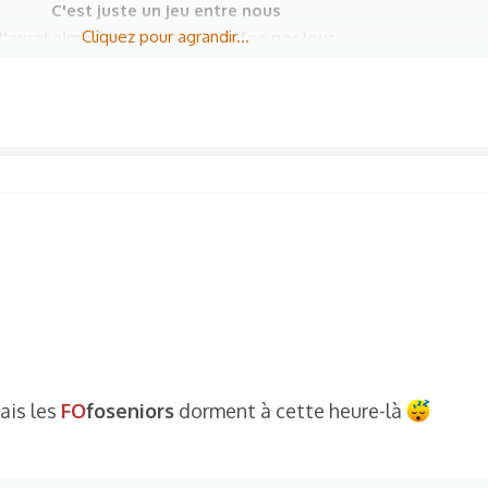
C'est juste un jeu entre nous
Cliquez pour agrandir...
J'aurai aimé faire gagner 30 fofos par jour
a se fait, il me faudra une autorisation de
Piiixel
plique un suivi, et une manipulation de la part de l'administr
la bonne humeur et histoire de rigoler un coup
Comment ça se passe ?
 , qui aura posté un message, ici même, et exactement à MIN
Aura gagné
Voir la pièce jointe 32433
m de discussions - meetcrunch - foforum - jeu - jeux - jeu de minuit​
ais les
FO
foseniors
dorment à cette heure-là