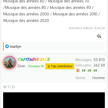
Musique des années 60 / Musique des années 70
/Musique des années 80 / Musique des années 90 /
Musique des années 2000 / Musique des années 2010 /
Musique des années 2020
Dernière édition:
4/4/24
L
marilyn
e
s
𝑪𝑨𝑷𝑰𝑻𝑨𝑰𝑵𝑬 𝑱𝑨𝑪𝑲
Messages
55 870
r
Fofocoins
262 331
Divin
Donateur 🤲
🥇 Top contributeur
é
a
Genre
Homme
c
t
18/7/23
i
o
n
s