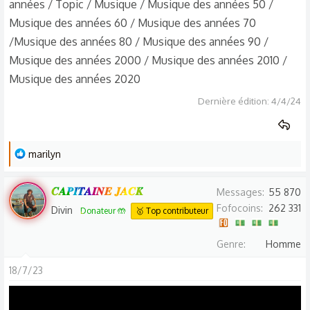
années / Topic / Musique / Musique des années 50 /
Musique des années 60 / Musique des années 70
/Musique des années 80 / Musique des années 90 /
Musique des années 2000 / Musique des années 2010 /
Musique des années 2020
Dernière édition:
4/4/24
L
marilyn
e
s
𝑪𝑨𝑷𝑰𝑻𝑨𝑰𝑵𝑬 𝑱𝑨𝑪𝑲
Messages
55 870
r
Fofocoins
262 331
Divin
Donateur 🤲
🥇 Top contributeur
é
a
Genre
Homme
c
t
18/7/23
i
o