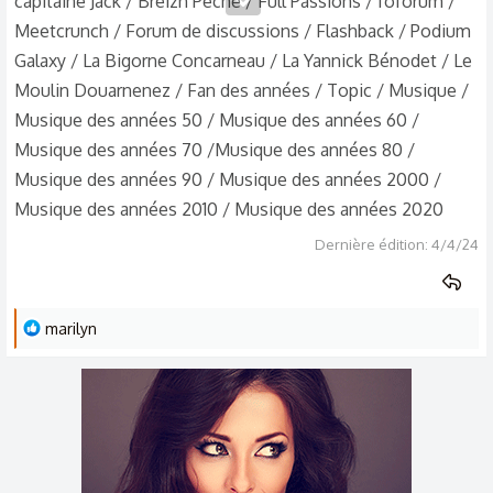
capitaine Jack / Breizh Pêche / Full Passions / foforum /
Meetcrunch / Forum de discussions / Flashback / Podium
Galaxy / La Bigorne Concarneau / La Yannick Bénodet / Le
Moulin Douarnenez / Fan des années / Topic / Musique /
Musique des années 50 / Musique des années 60 /
Musique des années 70 /Musique des années 80 /
Musique des années 90 / Musique des années 2000 /
Musique des années 2010 / Musique des années 2020
Dernière édition:
4/4/24
L
marilyn
e
s
r
é
a
c