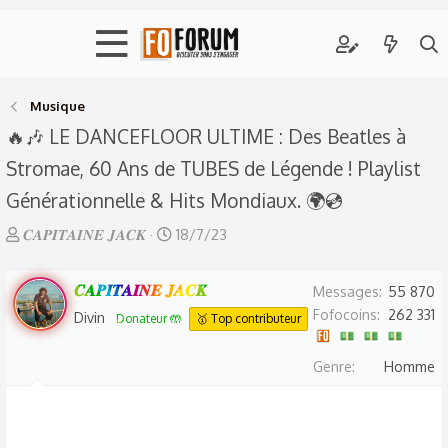
Musique
🔥🎶 LE DANCEFLOOR ULTIME : Des Beatles à
Stromae, 60 Ans de TUBES de Légende ! Playlist
Générationnelle & Hits Mondiaux. 🌍💿
A
D
𝑪𝑨𝑷𝑰𝑻𝑨𝑰𝑵𝑬 𝑱𝑨𝑪𝑲
18/7/23
u
a
t
t
𝑪𝑨𝑷𝑰𝑻𝑨𝑰𝑵𝑬 𝑱𝑨𝑪𝑲
Messages
55 870
e
e
Fofocoins
262 331
Divin
Donateur 🤲
🥇 Top contributeur
u
d
r
e
Genre
Homme
d
d
e
é
l
b