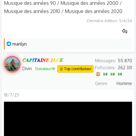
Musique des années 90 / Musique des années 2000 /
Musique des années 2010 / Musique des années 2020
Dernière édition:
5/4/24
L
marilyn
e
s
𝑪𝑨𝑷𝑰𝑻𝑨𝑰𝑵𝑬 𝑱𝑨𝑪𝑲
Messages
55 870
r
Fofocoins
262 331
Divin
Donateur 🤲
🥇 Top contributeur
é
a
Genre
Homme
c
t
18/7/23
i
o
n
s
: