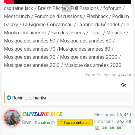
capitaine Jack / Breizh Pêche / Full Passions / foforum /
Meetcrunch / Forum de discussions / Flashback / Podium
Galaxy / La Bigorne Concarneau / La Yannick Bénodet / Le
Moulin Douarnenez / Fan des années / Topic / Musique /
Musique des années 50 / Musique des années 60 /
Musique des années 70 /Musique des années 80 /
Musique des années 90 / Musique des années 2000 /
Musique des années 2010 / Musique des années 2020
Dernière édition:
4/4/24
L
Ronin ..
et
marilyn
e
s
𝑪𝑨𝑷𝑰𝑻𝑨𝑰𝑵𝑬 𝑱𝑨𝑪𝑲
Messages
55 870
r
Fofocoins
262 331
Divin
Donateur 🤲
🥇 Top contributeur
é
a