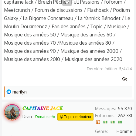
capitaine Jack / Breizh Pêche / Full Passions / foforum /
Meetcrunch / Forum de discussions / Flashback / Podium
Galaxy / La Bigorne Concarneau / La Yannick Bénodet / Le
Moulin Douarnenez / Fan des années / Topic / Musique /
Musique des années 50 / Musique des années 60 /
Musique des années 70 /Musique des années 80 /
Musique des années 90 / Musique des années 2000 /
Musique des années 2010 / Musique des années 2020
Dernière édition:
5/4/24
L
marilyn
e
s
𝑪𝑨𝑷𝑰𝑻𝑨𝑰𝑵𝑬 𝑱𝑨𝑪𝑲
Messages
55 870
r
Fofocoins
262 331
Divin
Donateur 🤲
🥇 Top contributeur
é
a
Genre
Homme
c