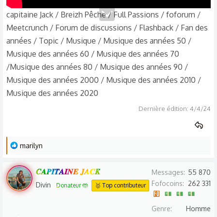
capitaine Jack / Breizh Pêche / Full Passions / foforum /
Meetcrunch / Forum de discussions / Flashback / Fan des
années / Topic / Musique / Musique des années 50 /
Musique des années 60 / Musique des années 70
/Musique des années 80 / Musique des années 90 /
Musique des années 2000 / Musique des années 2010 /
Musique des années 2020
Dernière édition:
4/4/24
L
marilyn
e
s
𝑪𝑨𝑷𝑰𝑻𝑨𝑰𝑵𝑬 𝑱𝑨𝑪𝑲
Messages
55 870
r
Fofocoins
262 331
Divin
Donateur 🤲
🥇 Top contributeur
é
a
Genre
Homme
c