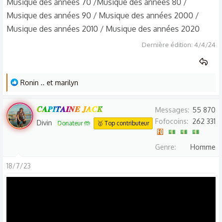
Musique des années 70 /Musique des années 80 /
Musique des années 90 / Musique des années 2000 /
Musique des années 2010 / Musique des années 2020
Dernière édition:
4/4/24
L
Ronin ..
et
marilyn
e
s
𝑪𝑨𝑷𝑰𝑻𝑨𝑰𝑵𝑬 𝑱𝑨𝑪𝑲
Messages
55 870
r
Fofocoins
262 331
Divin
Donateur 🤲
🥇 Top contributeur
é
a
Genre
Homme
c
t
18/7/23
i
o
n
s
: