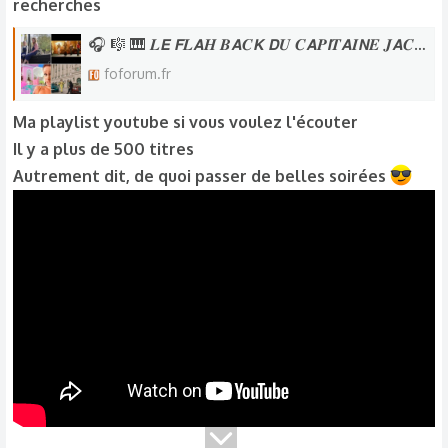
recherches
🎧 🎼 🎹 𝑳𝙀 𝙁𝑳𝘼𝑯 𝑩𝘼𝑪𝙆 𝘿𝑼 𝑪𝘼𝑷𝙄𝑻𝘼𝑰𝙉𝑬 𝑱𝘼𝑪𝙆 𝙋𝑶𝙐𝑹 𝑭𝙊𝑭𝙊 🎧 🎼 🎹 - Foforum
foforum.fr
Ma playlist youtube si vous voulez l'écouter
Il y a plus de 500 titres
Autrement dit, de quoi passer de belles soirées