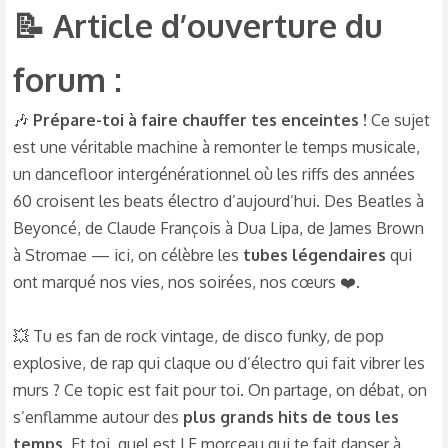
📝 Article d’ouverture du
forum :​
🎶
Prépare-toi à faire chauffer tes enceintes !
Ce sujet
est une véritable machine à remonter le temps musicale,
un dancefloor intergénérationnel où les riffs des années
60 croisent les beats électro d’aujourd’hui. Des Beatles à
Beyoncé, de Claude François à Dua Lipa, de James Brown
à Stromae — ici, on célèbre les
tubes légendaires
qui
ont marqué nos vies, nos soirées, nos cœurs ❤️.
💥 Tu es fan de rock vintage, de disco funky, de pop
explosive, de rap qui claque ou d’électro qui fait vibrer les
murs ? Ce topic est fait pour toi. On partage, on débat, on
s’enflamme autour des
plus grands hits de tous les
temps
. Et toi, quel est LE morceau qui te fait danser à