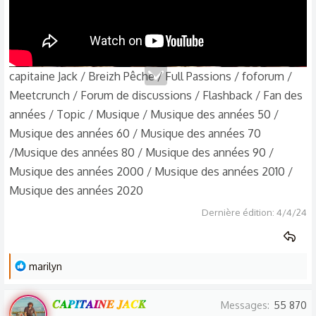
capitaine Jack / Breizh Pêche / Full Passions / foforum /
Meetcrunch / Forum de discussions / Flashback / Fan des
années / Topic / Musique / Musique des années 50 /
Musique des années 60 / Musique des années 70
/Musique des années 80 / Musique des années 90 /
Musique des années 2000 / Musique des années 2010 /
Musique des années 2020
Dernière édition:
4/4/24
L
marilyn
e
s
𝑪𝑨𝑷𝑰𝑻𝑨𝑰𝑵𝑬 𝑱𝑨𝑪𝑲
Messages
55 870
r