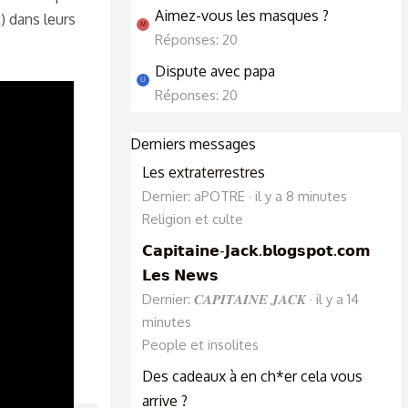
Aimez-vous les masques ?
) dans leurs
M
Réponses: 20
Dispute avec papa
U
Réponses: 20
Derniers messages
Les extraterrestres
Dernier: aPOTRE
il y a 8 minutes
Religion et culte
𝗖𝗮𝗽𝗶𝘁𝗮𝗶𝗻𝗲-𝗝𝗮𝗰𝗸.𝗯𝗹𝗼𝗴𝘀𝗽𝗼𝘁.𝗰𝗼𝗺
𝗟𝗲𝘀 𝗡𝗲𝘄𝘀
Dernier: 𝑪𝑨𝑷𝑰𝑻𝑨𝑰𝑵𝑬 𝑱𝑨𝑪𝑲
il y a 14
minutes
People et insolites
Des cadeaux à en ch*er cela vous
arrive ?