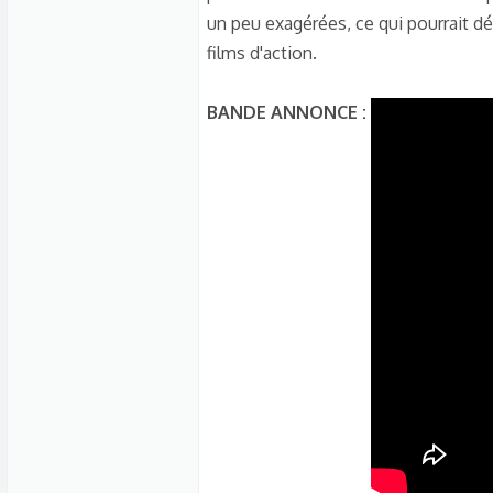
s
un peu exagérées, ce qui pourrait d
c
films d'action.
u
s
BANDE ANNONCE :
s
i
o
n