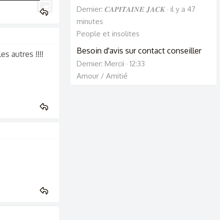
Dernier: 𝑪𝑨𝑷𝑰𝑻𝑨𝑰𝑵𝑬 𝑱𝑨𝑪𝑲
il y a 47
minutes
People et insolites
Besoin d'avis sur contact conseiller
s autres !!!!
Dernier: Mercii
12:33
Amour / Amitié