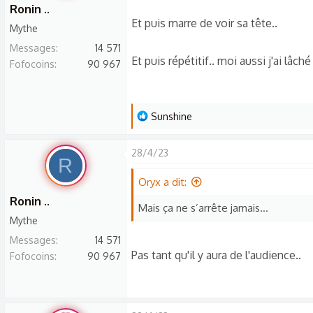
a
Ronin ..
c
Et puis marre de voir sa tête..
Mythe
t
Messages
14 571
i
Et puis répétitif.. moi aussi j'ai lâch
Fofocoins
90 967
o
n
s
L
:
Sunshine
e
s
28/4/23
R
r
é
Oryx a dit:
a
Ronin ..
Mais ça ne s’arrête jamais…
c
Mythe
t
Messages
14 571
i
Pas tant qu'il y aura de l'audience..
Fofocoins
90 967
o
n
s
: