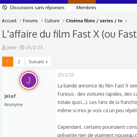
Discussions sans réponses
Membres
Accueil
Forums
Culture
Cinéma films / series / tv
L'affaire du film Fast X (ou Fas
A
D
Jelef
25/2/23
u
a
1
2
Suivant
t
t
e
e
25/2/23
u
d
J
r
e
La bande annonce du film Fast X semb
d
d
Furious : des voitures rapides, des 
Jelef
e
é
totale quoi...). Les fans de la franc
Anonyme
l
b
même si moi je vois ca un peu répéti
a
u
d
t
Cependant, certains pourraient cons
i
présente rien de vraiment nouveau p