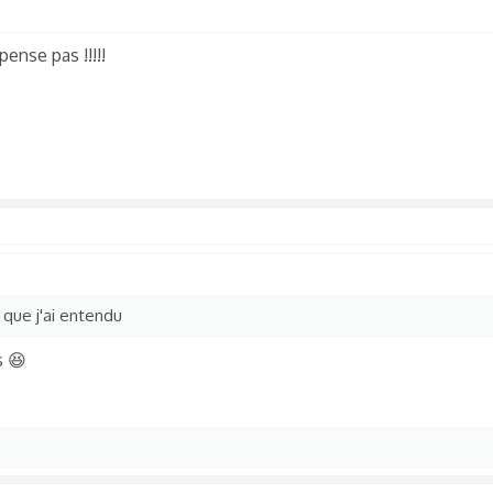
pense pas !!!!!
 que j'ai entendu
s 😆