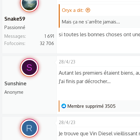
Oryx a dit:
Snake59
Mais ça ne s’arrête jamais…
Passionné
si toutes les bonnes choses ont une
Messages
1 691
Fofocoins
32 706
28/4/23
S
Autant les premiers étaient biens, aut
J'ai finis par décrocher...
Sunshine
Anonyme
L
Membre supprimé 3505
e
s
28/4/23
R
r
Je trouve que Vin Diesel vieillissant
é