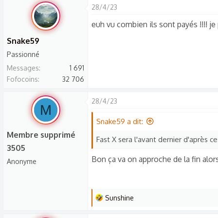
s
28/4/23
r
euh vu combien ils sont payés !!!! je 
é
a
Snake59
c
Passionné
t
Messages
1 691
i
Fofocoins
32 706
o
n
28/4/23
s
M
:
Snake59 a dit:
Membre supprimé
Fast X sera l'avant dernier d'après ce
3505
Bon ça va on approche de la fin alor
Anonyme
L
Sunshine
e