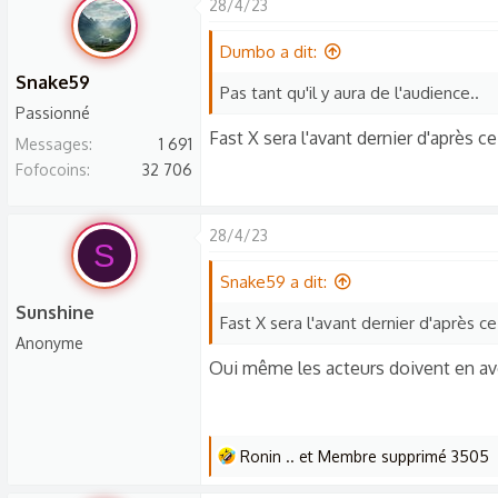
28/4/23
Dumbo a dit:
Snake59
Pas tant qu'il y aura de l'audience..
Passionné
Fast X sera l'avant dernier d'après c
Messages
1 691
Fofocoins
32 706
28/4/23
S
Snake59 a dit:
Sunshine
Fast X sera l'avant dernier d'après ce
Anonyme
Oui même les acteurs doivent en avo
L
Ronin ..
et
Membre supprimé 3505
e