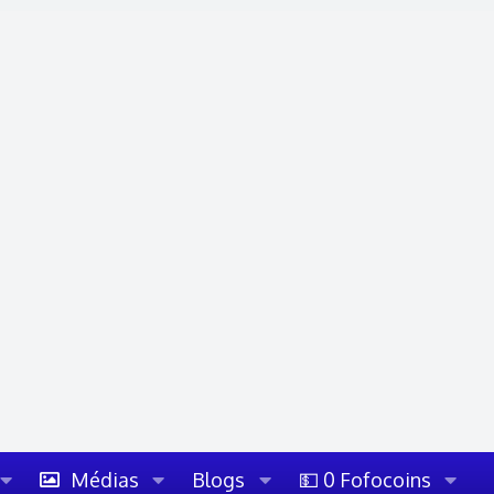
Médias
Blogs
💵 0 Fofocoins