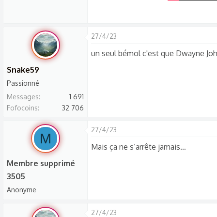
27/4/23
un seul bémol c'est que Dwayne Johnso
Snake59
Passionné
Messages
1 691
Fofocoins
32 706
27/4/23
M
Mais ça ne s’arrête jamais…
Membre supprimé
3505
Anonyme
27/4/23