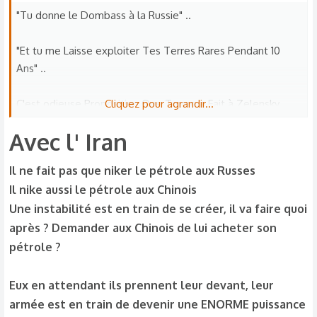
"Tu donne le Dombass à la Russie" ..
"Et tu me Laisse exploiter Tes Terres Rares Pendant 10
Ans" ..
C'est odieuse Proposition Que Trump a Fait à Zelensky
Cliquez pour agrandir...
Pour Arrêter la Guerre en Ukraine ..
Avec l' Iran​
Après le Refus de Zelensky ..
Il ne fait pas que niker le pétrole aux Russes
Il nike aussi le pétrole aux Chinois
Trump a Abandonné l'Ukraine ..
Une instabilité est en train de se créer, il va faire quoi
après ? Demander aux Chinois de lui acheter son
Pour S'en Tourner Vers d'autres Business ..
pétrole ?
Comme le Venezuela ..
Eux en attendant ils prennent leur devant, leur
Ou il a fait Kidnapper le Président Maduro ..
armée est en train de devenir une ENORME puissance