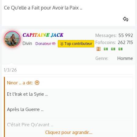
soit lié, du fait que tous ces pays sont comme par
Ce Qu'elle a Fait pour Avoir la Paix ..
hasard de très bons alliés des Russes
Voir la pièce jointe 42337
𝑪𝑨𝑷𝑰𝑻𝑨𝑰𝑵𝑬 𝑱𝑨𝑪𝑲
Messages
55 992
Fofocoins
262 715
Divin
Donateur 🤲
🥇 Top contributeur
Genre
Homme
1/3/26
Ninor .. a dit:
Et l'Irak et la Syrie ..
Après la Guerre ..
C'était Pire Qu'avant ..
Cliquez pour agrandir...