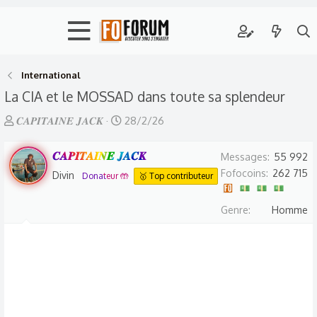
International
La CIA et le MOSSAD dans toute sa splendeur
A
D
𝑪𝑨𝑷𝑰𝑻𝑨𝑰𝑵𝑬 𝑱𝑨𝑪𝑲
28/2/26
u
a
t
𝑪𝑨𝑷𝑰𝑻𝑨𝑰𝑵𝑬 𝑱𝑨𝑪𝑲
t
Messages
55 992
e
e
Fofocoins
262 715
Divin
Donateur 🤲
🥇 Top contributeur
u
d
r
e
Genre
Homme
d
d
e
é
l
b
a
u
d
t
i