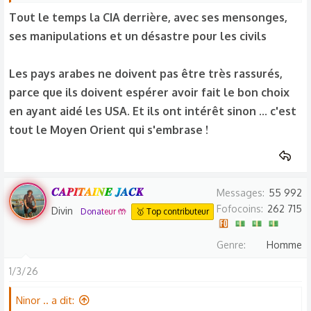
Misères ..
Tout le temps la CIA derrière, avec ses mensonges,
ses manipulations et un désastre pour les civils
Guerre Civile et exactions ..
Les pays arabes ne doivent pas être très rassurés,
Et Terrain Libre Pour les Talibans ..
parce que ils doivent espérer avoir fait le bon choix
en ayant aidé les USA. Et ils ont intérêt sinon ... c'est
tout le Moyen Orient qui s'embrase !
𝑪𝑨𝑷𝑰𝑻𝑨𝑰𝑵𝑬 𝑱𝑨𝑪𝑲
Messages
55 992
Fofocoins
262 715
Divin
Donateur 🤲
🥇 Top contributeur
Genre
Homme
1/3/26
Ninor .. a dit: