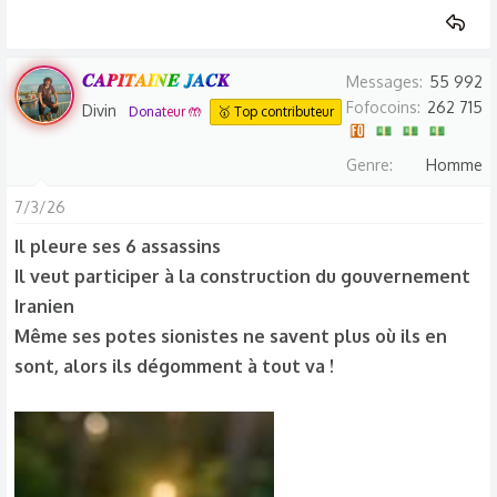
𝑪𝑨𝑷𝑰𝑻𝑨𝑰𝑵𝑬 𝑱𝑨𝑪𝑲
Messages
55 992
Fofocoins
262 715
Divin
Donateur 🤲
🥇 Top contributeur
Genre
Homme
7/3/26
Il pleure ses 6 assassins
Il veut participer à la construction du gouvernement
Iranien
Même ses potes sionistes ne savent plus où ils en
sont, alors ils dégomment à tout va !