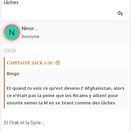
lâches
De la Chine ?? Lol
Ninor ..
N
Anonyme
1/3/26
𝑪𝑨𝑷𝑰𝑻𝑨𝑰𝑵𝑬 𝑱𝑨𝑪𝑲 a dit:
Bingo
Et quand tu vois ce qu'est devenu l' Afghanistan, alors
ce n'était pas la peine que les Ricains y aillent pour
ensuite semer la M en se tirant comme des lâches
Et l'Irak et la Syrie ..