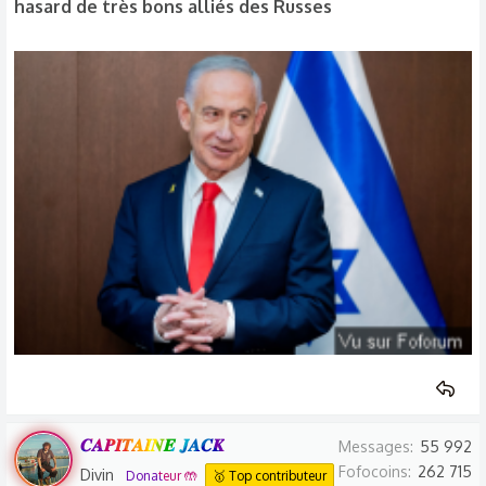
hasard de très bons alliés des Russes
𝑪𝑨𝑷𝑰𝑻𝑨𝑰𝑵𝑬 𝑱𝑨𝑪𝑲
Messages
55 992
Fofocoins
262 715
Divin
Donateur 🤲
🥇 Top contributeur