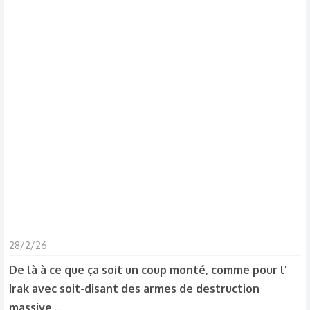
s
c
u
s
s
i
o
n
28/2/26
De là à ce que ça soit un coup monté, comme pour l'
Irak avec soit-disant des armes de destruction
massive ...