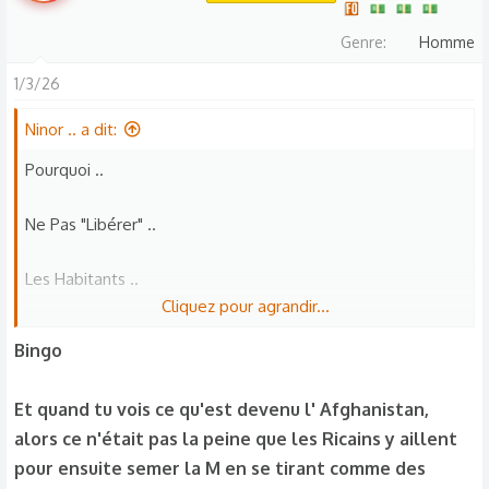
Genre
Homme
1/3/26
Ninor .. a dit:
Pourquoi ..
Ne Pas "Libérer" ..
Les Habitants ..
Cliquez pour agrandir...
De la Corée du Nord ??
Bingo
De l'Ukraine ??
Et quand tu vois ce qu'est devenu l' Afghanistan,
alors ce n'était pas la peine que les Ricains y aillent
De la Russie ??
pour ensuite semer la M en se tirant comme des