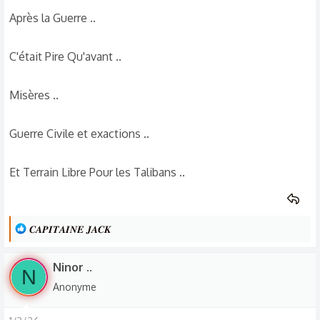
Après la Guerre ..
C'était Pire Qu'avant ..
Misères ..
Guerre Civile et exactions ..
Et Terrain Libre Pour les Talibans ..
L
𝑪𝑨𝑷𝑰𝑻𝑨𝑰𝑵𝑬 𝑱𝑨𝑪𝑲
e
s
Ninor ..
N
r
Anonyme
é
a