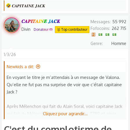
L
𝑪𝑨𝑷𝑰𝑻𝑨𝑰𝑵𝑬 𝑱𝑨𝑪𝑲
e
s
𝑪𝑨𝑷𝑰𝑻𝑨𝑰𝑵𝑬 𝑱𝑨𝑪𝑲
Messages
55 992
r
Fofocoins
262 715
Divin
Donateur 🤲
🥇 Top contributeur
é
a
Genre
Homme
c
t
1/3/26
i
o
Newkids a dit:
n
En voyant le titre je m’attendais à un message de Valona.
s
Qu’elle ne fut pas ma surprise de voir que c’était capitaine
:
Jack ?
Après Mélenchon qui fait du Alain Soral, voici capitaine Jack
qui fait du Mélenchon dans ses messages (1789 et ninor
Cliquez pour agrandir...
déteignent sur toi)
C'est du complotisme de