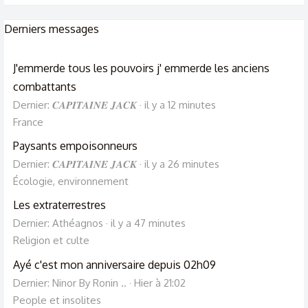
Derniers messages
J'emmerde tous les pouvoirs j' emmerde les anciens
combattants
Dernier: 𝑪𝑨𝑷𝑰𝑻𝑨𝑰𝑵𝑬 𝑱𝑨𝑪𝑲
il y a 12 minutes
France
Paysants empoisonneurs
Dernier: 𝑪𝑨𝑷𝑰𝑻𝑨𝑰𝑵𝑬 𝑱𝑨𝑪𝑲
il y a 26 minutes
Écologie, environnement
Les extraterrestres
Dernier: Athéagnos
il y a 47 minutes
Religion et culte
Ayé c'est mon anniversaire depuis 02h09
Dernier: Ninor By Ronin ..
Hier à 21:02
People et insolites