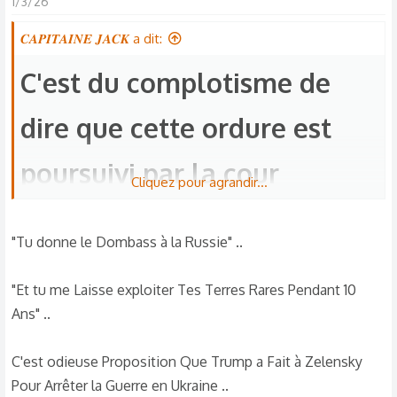
1/3/26
c
t
𝑪𝑨𝑷𝑰𝑻𝑨𝑰𝑵𝑬 𝑱𝑨𝑪𝑲 a dit:
i
o
C'est du complotisme de
n
s
dire que cette ordure est
:
poursuivi par la cour
Cliquez pour agrandir...
internationale pour crime
"Tu donne le Dombass à la Russie" ..
de guerre ?
"Et tu me Laisse exploiter Tes Terres Rares Pendant 10
Ans" ..
En gros ils font quoi ? Ces deux états ont déclenché
une guerre totalement illégitime, ils ont violé les
C'est odieuse Proposition Que Trump a Fait à Zelensky
droits internationaux. On dirait que bombarder une
Pour Arrêter la Guerre en Ukraine ..
école, tuer des profs et des enfants ça ne te dérange