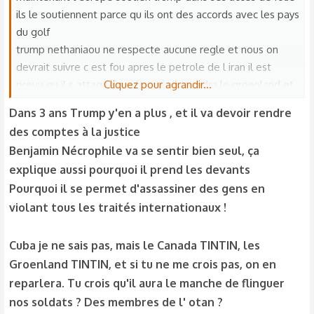
ils le soutiennent parce qu ils ont des accords avec les pays
du golf
trump nethaniaou ne respecte aucune regle et nous on
devrait suivre c est fou apres le petrole de l iran il est
prevu qu il s attaque a cuba puis il prendra le groenland et
Cliquez pour agrandir...
nous nous allons accepter tout ca
Dans 3 ans Trump y'en a plus , et il va devoir rendre
il faut que l europe agisse et contre trump pas jouer avec
des comptes à la justice
lui bush voulait l irak pour son petrole trump voulait l iran il
Benjamin Nécrophile va se sentir bien seul, ça
n en a rien a foutre des gens qui y vivent
explique aussi pourquoi il prend les devants
la coupe du monde de foot aux etats unis n a plus lieu d
Pourquoi il se permet d'assassiner des gens en
etre il faut annuler tout ca ne pas donner une legitimiter a
violant tous les traités internationaux !
tout ce que fait trump
mais infantino je suppose va vouloir la laisser labas le
patron de la fifa est un pote a trump
Cuba je ne sais pas, mais le Canada TINTIN, les
comment peux t on donner un prix de la paix a un va t en
Groenland TINTIN, et si tu ne me crois pas, on en
guerre comme trump
reparlera. Tu crois qu'il aura le manche de flinguer
nos soldats ? Des membres de l' otan ?