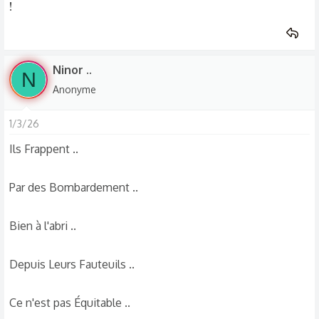
!
Pour ensuite Menacé du Même Sort la Présidente
Remplaçante ..
Ninor ..
Pour Quelle Accepte de Signer Un Contrat de Vente à
N
Perte du Pétrole Aux États-Unis ..
Anonyme
Ce Qu'elle a Fait pour Avoir la Paix ..
1/3/26
Ils Frappent ..
Par des Bombardement ..
Bien à l'abri ..
Depuis Leurs Fauteuils ..
Ce n'est pas Équitable ..