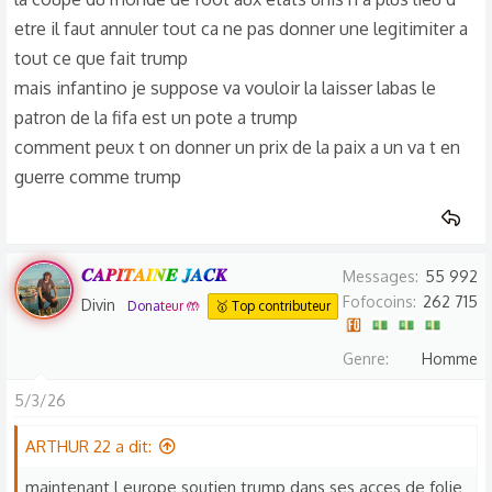
etre il faut annuler tout ca ne pas donner une legitimiter a
tout ce que fait trump
mais infantino je suppose va vouloir la laisser labas le
patron de la fifa est un pote a trump
comment peux t on donner un prix de la paix a un va t en
guerre comme trump
𝑪𝑨𝑷𝑰𝑻𝑨𝑰𝑵𝑬 𝑱𝑨𝑪𝑲
Messages
55 992
Fofocoins
262 715
Divin
Donateur 🤲
🥇 Top contributeur
Genre
Homme
5/3/26
ARTHUR 22 a dit:
maintenant l europe soutien trump dans ses acces de folie