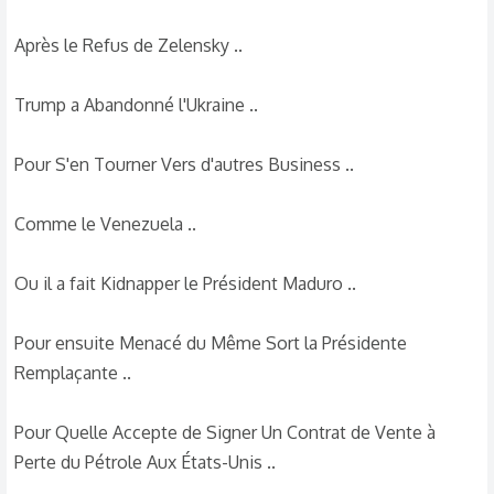
pas...
Après le Refus de Zelensky ..
Pour la CIA toi je ne sais pas, mais comme pour
plusieurs d'ici, le mensonge qui avait été proclamé
Trump a Abandonné l'Ukraine ..
pour justifier la guerre d' Irak, nous l'avons vécu !
Pour S'en Tourner Vers d'autres Business ..
Trump annonçait que l' IRAN pouvait frapper les USA ,
et c'est 24 ou 48 h 00 qu'ils ont commencé à larguer
Comme le Venezuela ..
leurs bombes.
Ou il a fait Kidnapper le Président Maduro ..
Venezuela allié des Russes
Iran Allié des Russes
Pour ensuite Menacé du Même Sort la Présidente
Cuba ? Allié des Russes
Remplaçante ..
Trump s'en cogne des Ukrainiens et de ce pays, le
seul truc qu'il vise, c'est de s'y faire un max de fric,
Pour Quelle Accepte de Signer Un Contrat de Vente à
ainsi que de se faire oublier pour la fameuse affaire
Perte du Pétrole Aux États-Unis ..
de pédophilie et de corruption. Il semblerait que ça