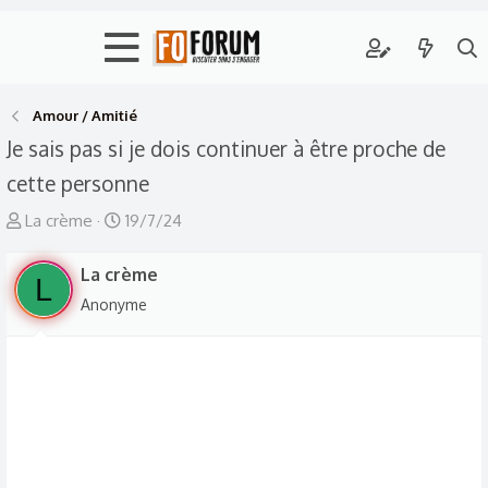
Amour / Amitié
Je sais pas si je dois continuer à être proche de
cette personne
A
D
La crème
19/7/24
u
a
t
La crème
t
L
e
e
Anonyme
u
d
r
e
d
d
e
é
l
b
a
u