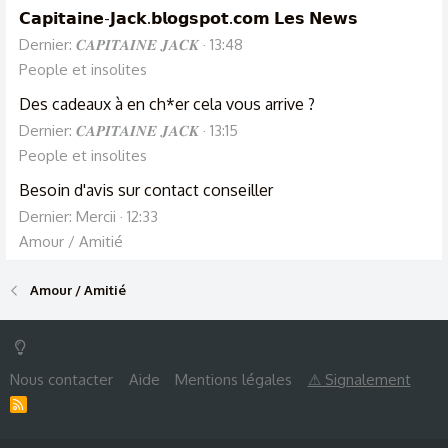
𝗖𝗮𝗽𝗶𝘁𝗮𝗶𝗻𝗲-𝗝𝗮𝗰𝗸.𝗯𝗹𝗼𝗴𝘀𝗽𝗼𝘁.𝗰𝗼𝗺 𝗟𝗲𝘀 𝗡𝗲𝘄𝘀
Dernier: 𝑪𝑨𝑷𝑰𝑻𝑨𝑰𝑵𝑬 𝑱𝑨𝑪𝑲
13:48
People et insolites
Des cadeaux à en ch*er cela vous arrive ?
Dernier: 𝑪𝑨𝑷𝑰𝑻𝑨𝑰𝑵𝑬 𝑱𝑨𝑪𝑲
13:15
People et insolites
Besoin d'avis sur contact conseiller
Dernier: Mercii
12:33
Amour / Amitié
Amour / Amitié
Nous contacter
Aide
Mentions légales
⚠ Signalement
R
S
S