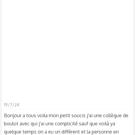
d
t
i
s
c
u
s
s
i
o
n
19/7/24
Bonjour a tous voila mon petit soucis j'ai une collègue de
boulot avec qui j'ai une complicité sauf que voilà ya
quelque temps on a eu un différent et la personne en