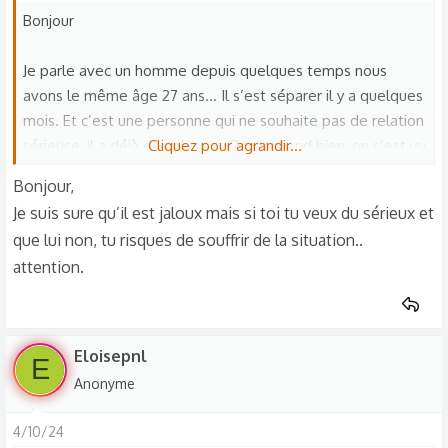
Bonjour
Je parle avec un homme depuis quelques temps nous
avons le même âge 27 ans… Il s’est séparer il y a quelques
mois. Et c’est une personne qui ne souhaite pas de relation
sérieuse, il a déjà des plans … On s’entend bien, on s’est vu
Cliquez pour agrandir...
mais je sens que je pourrais m’attacher à lui alors j’ai
Bonjour,
refuser d’aller plus loin… Il l’a mal pris mais après c’est la
Je suis sure qu’il est jaloux mais si toi tu veux du sérieux et
vie. Sauf qu’il est revenu me souhaiter mon anniversaire et
que lui non, tu risques de souffrir de la situation..
il retente encore… Il ne revient pas pour me faire changer
attention.
d’avis mais il veux juste qu’on s’embrasse… alors qu’il sait
qu’on ne veux pas la même chose lui et moi. Et il
s’intéresse de savoir si j’ai trouvé quelqu’un. Je le sens un
peu jaloux même si il dit complètement le contraire.
Eloisepnl
E
Je dois en penser quoi ?
Anonyme
4/10/24