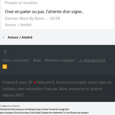
People et insolites
Oser en parler ou pas, l'attente d'un signe..
Dernier: Ninor By Ronin ..
00:58
Amour / Amitié
Amour / Amitié
Nous contacter
Aide
Mentions légales
⚠ Signalement
R
S
S
Propulsé avec XF
♥
Foforum.fr, forum pour parler entre ados et
adultes sans inscription Français, libre, anonyme et gratuit
depuis 2007
Catégories similaires :
Parentalité
,
Informatique et technologies
,
Sports
,
Amour Sexualité
,
Voyage
,
Bons
plans
,
Anarques
,
Maison
,
Animaux
,
Ecole
,
Santé
,
Ecologie environnement
,
Cuisine
,
Moyens de transport