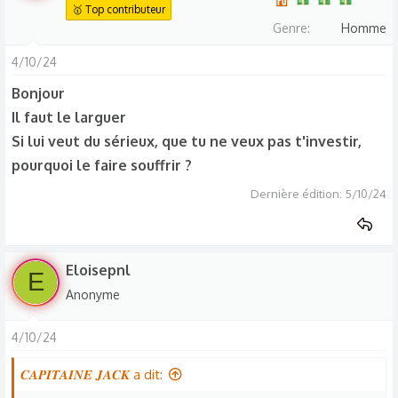
🥇 Top contributeur
Genre
Homme
4/10/24
Bonjour
Il faut le larguer
Si lui veut du sérieux, que tu ne veux pas t'investir,
pourquoi le faire souffrir ?
Dernière édition:
5/10/24
Eloisepnl
E
Anonyme
4/10/24
𝑪𝑨𝑷𝑰𝑻𝑨𝑰𝑵𝑬 𝑱𝑨𝑪𝑲 a dit: