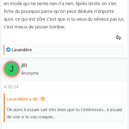
en mode qui ne tente rien n'a rien. Après limite on s'en
s’intéresse de savoir si j’ai trouvé quelqu’un. Je le sens un
peu jaloux même si il dit complètement le contraire.
fiche du pourquoi parce-qu'on peut déduire n'importe
Je dois en penser quoi ?
quoi, ce qui est sûre c'est que si tu veux du sérieux pas lui,
c'est mieux de laisser tomber.
L
Lavandière
e
s
Jill
J
r
Anonyme
é
a
4/10/24
c
t
Lavandière a dit:
i
o
Ok alors il essaie sait très bien que tu l’intéresses.. il essaie
n
de voir si tu vas craquer..
s
: