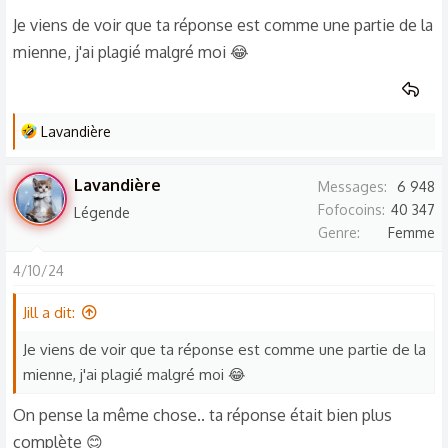
Je viens de voir que ta réponse est comme une partie de la
mienne, j'ai plagié malgré moi 😂
L
Lavandière
e
s
Lavandière
Messages
6 948
r
Fofocoins
40 347
Légende
é
Genre
Femme
a
c
4/10/24
t
Jill a dit:
i
o
Je viens de voir que ta réponse est comme une partie de la
n
mienne, j'ai plagié malgré moi 😂
s
:
On pense la même chose.. ta réponse était bien plus
complète 😊