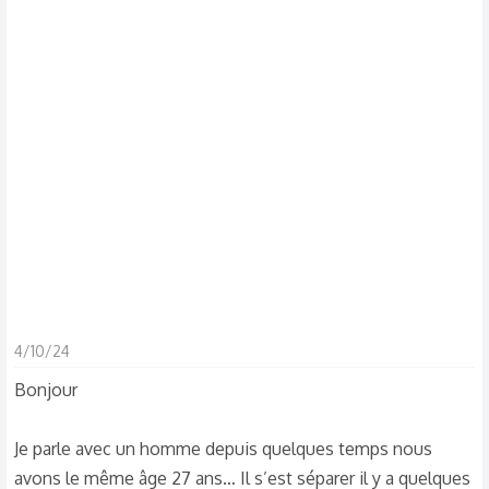
s
c
u
s
s
i
o
n
4/10/24
Bonjour
Je parle avec un homme depuis quelques temps nous
avons le même âge 27 ans… Il s’est séparer il y a quelques