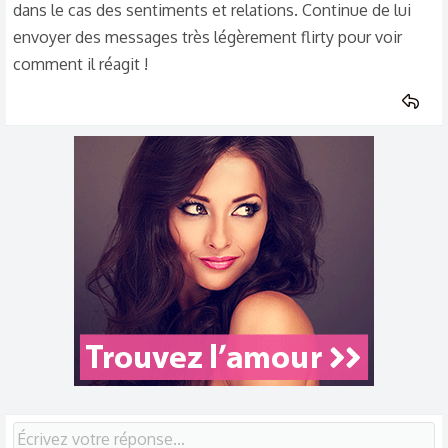
dans le cas des sentiments et relations. Continue de lui
envoyer des messages très légèrement flirty pour voir
comment il réagit !