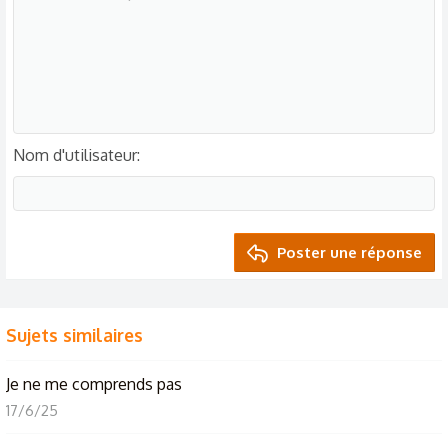
Nom d'utilisateur
Poster une réponse
Sujets similaires
Je ne me comprends pas
17/6/25