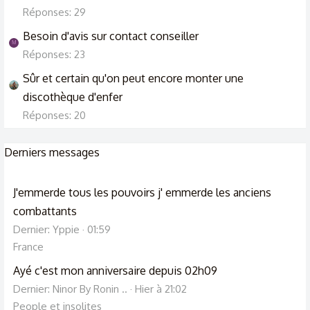
Réponses: 29
Besoin d'avis sur contact conseiller
M
Réponses: 23
Sûr et certain qu'on peut encore monter une
discothèque d'enfer
Réponses: 20
Derniers messages
J'emmerde tous les pouvoirs j' emmerde les anciens
combattants
Dernier: Yppie
01:59
France
Ayé c'est mon anniversaire depuis 02h09
Dernier: Ninor By Ronin ..
Hier à 21:02
People et insolites