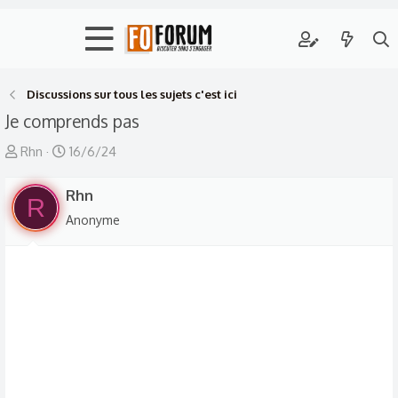
Discussions sur tous les sujets c'est ici
Je comprends pas
A
D
Rhn
16/6/24
u
a
t
Rhn
t
R
e
e
Anonyme
u
d
r
e
d
d
e
é
l
b
a
u
d
t
i