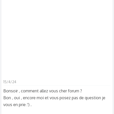
s
c
u
s
s
i
o
n
15/4/24
Bonsoir , comment allez vous cher forum ?
Bon , oui , encore moi et vous posez pas de question je
vous en prie :') .