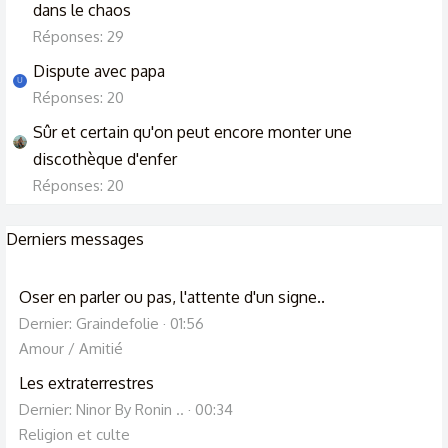
dans le chaos
Réponses: 29
Dispute avec papa
U
Réponses: 20
Sûr et certain qu'on peut encore monter une
discothèque d'enfer
Réponses: 20
Derniers messages
Oser en parler ou pas, l'attente d'un signe..
Dernier: Graindefolie
01:56
Amour / Amitié
Les extraterrestres
Dernier: Ninor By Ronin ..
00:34
Religion et culte