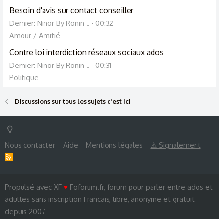
Besoin d'avis sur contact conseiller
Dernier: Ninor By Ronin ..
00:32
Amour / Amitié
Contre loi interdiction réseaux sociaux ados
Dernier: Ninor By Ronin ..
00:31
Politique
Discussions sur tous les sujets c'est ici
Nous contacter
Aide
Mentions légales
⚠ Signalement
R
S
S
Propulsé avec XF
♥
Foforum.fr, forum pour parler entre ados et
adultes sans inscription Français, libre, anonyme et gratuit
depuis 2007