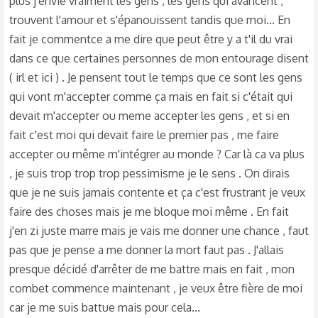
plus j'envie vraiment les gens , les gens qui avancent ,
trouvent l'amour et s'épanouissent tandis que moi... En
fait je commentce a me dire que peut être y a t'il du vrai
dans ce que certaines personnes de mon entourage disent
( irl et ici ) . Je pensent tout le temps que ce sont les gens
qui vont m'accepter comme ça mais en fait si c'était qui
devait m'accepter ou meme accepter les gens , et si en
fait c'est moi qui devait faire le premier pas , me faire
accepter ou même m'intégrer au monde ? Car là ca va plus
, je suis trop trop trop pessimisme je le sens . On dirais
que je ne suis jamais contente et ça c'est frustrant je veux
faire des choses mais je me bloque moi même . En fait
j'en zi juste marre mais je vais me donner une chance , faut
pas que je pense a me donner la mort faut pas . J'allais
presque décidé d'arrêter de me battre mais en fait , mon
combet commence maintenant , je veux être fière de moi
car je me suis battue mais pour cela...