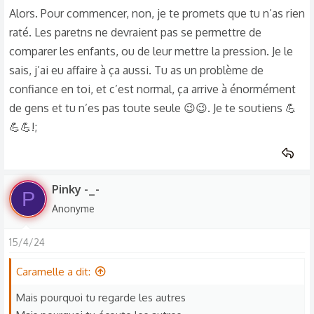
Alors. Pour commencer, non, je te promets que tu n’as rien
raté. Les paretns ne devraient pas se permettre de
comparer les enfants, ou de leur mettre la pression. Je le
sais, j’ai eu affaire à ça aussi. Tu as un problème de
confiance en toi, et c’est normal, ça arrive à énormément
de gens et tu n’es pas toute seule 😉😉. Je te soutiens 💪
💪💪!;
Pinky -_-
P
Anonyme
15/4/24
Caramelle a dit:
Mais pourquoi tu regarde les autres