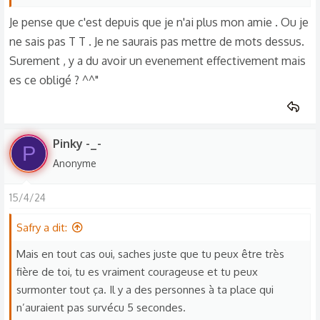
Je pense que c'est depuis que je n'ai plus mon amie . Ou je
ne sais pas T T . Je ne saurais pas mettre de mots dessus.
Surement , y a du avoir un evenement effectivement mais
es ce obligé ? ^^"
Pinky -_-
P
Anonyme
15/4/24
Safry a dit:
Mais en tout cas oui, saches juste que tu peux être très
fière de toi, tu es vraiment courageuse et tu peux
surmonter tout ça. Il y a des personnes à ta place qui
n’auraient pas survécu 5 secondes.