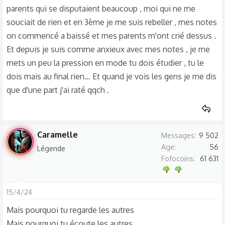
parents qui se disputaient beaucoup , moi qui ne me
souciait de rien et en 3ème je me suis rebeller , mes notes
on commencé a baissé et mes parents m'ont crié dessus .
Et depuis je suis comme anxieux avec mes notes , je me
mets un peu la pression en mode tu dois étudier , tu le
dois mais au final rien... Et quand je vois les gens je me dis
que d'une part j'ai raté qqch .
Caramelle
Messages
9 502
Age
56
Légende
Fofocoins
61 631
15/4/24
Mais pourquoi tu regarde les autres
Mais pourquoi tu écoute les autres