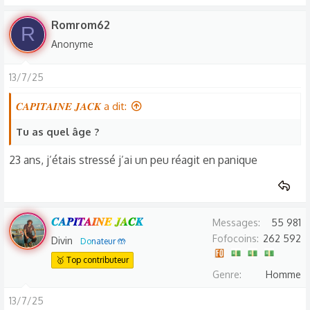
Romrom62
R
Anonyme
13/7/25
𝑪𝑨𝑷𝑰𝑻𝑨𝑰𝑵𝑬 𝑱𝑨𝑪𝑲 a dit:
Tu as quel âge ?
23 ans, j’étais stressé j’ai un peu réagit en panique
𝑪𝑨𝑷𝑰𝑻𝑨𝑰𝑵𝑬 𝑱𝑨𝑪𝑲
Messages
55 981
Fofocoins
262 592
Divin
Donateur 🤲
🥇 Top contributeur
Genre
Homme
13/7/25