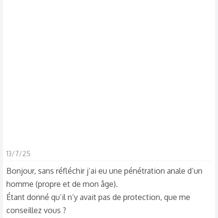
s
c
u
s
s
i
o
n
13/7/25
Bonjour, sans réfléchir j’ai eu une pénétration anale d’un
homme (propre et de mon âge).
Étant donné qu’il n’y avait pas de protection, que me
conseillez vous ?