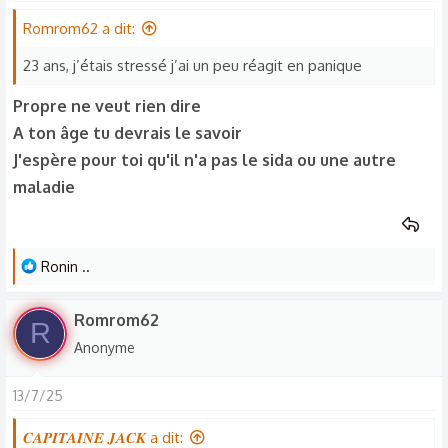
Romrom62 a dit:
23 ans, j’étais stressé j’ai un peu réagit en panique
Propre ne veut rien dire
A ton âge tu devrais le savoir
J'espère pour toi qu'il n'a pas le sida ou une autre
maladie
L
Ronin ..
e
s
Romrom62
R
r
Anonyme
é
a
13/7/25
c
t
𝑪𝑨𝑷𝑰𝑻𝑨𝑰𝑵𝑬 𝑱𝑨𝑪𝑲 a dit: