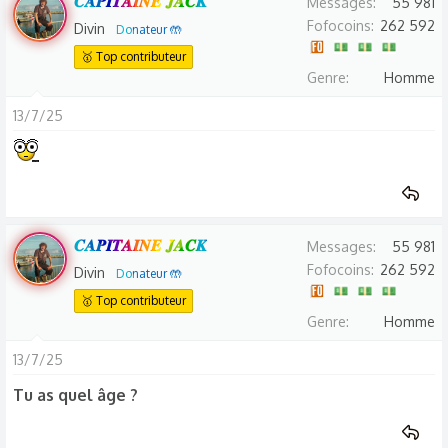
𝑪𝑨𝑷𝑰𝑻𝑨𝑰𝑵𝑬 𝑱𝑨𝑪𝑲
Messages
55 981
Fofocoins
262 592
Divin
Donateur 🤲
🥇 Top contributeur
Genre
Homme
13/7/25
𝑪𝑨𝑷𝑰𝑻𝑨𝑰𝑵𝑬 𝑱𝑨𝑪𝑲
Messages
55 981
Fofocoins
262 592
Divin
Donateur 🤲
🥇 Top contributeur
Genre
Homme
13/7/25
Tu as quel âge ?