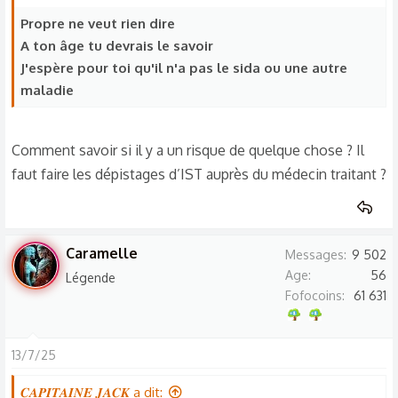
i
o
Propre ne veut rien dire
n
A ton âge tu devrais le savoir
s
J'espère pour toi qu'il n'a pas le sida ou une autre
:
maladie
Comment savoir si il y a un risque de quelque chose ? Il
faut faire les dépistages d’IST auprès du médecin traitant ?
Caramelle
Messages
9 502
Age
56
Légende
Fofocoins
61 631
13/7/25
𝑪𝑨𝑷𝑰𝑻𝑨𝑰𝑵𝑬 𝑱𝑨𝑪𝑲 a dit: