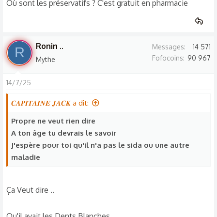
Où sont les préservatifs ? C'est gratuit en pharmacie
Ronin ..
Messages
14 571
R
Fofocoins
90 967
Mythe
14/7/25
𝑪𝑨𝑷𝑰𝑻𝑨𝑰𝑵𝑬 𝑱𝑨𝑪𝑲 a dit:
Propre ne veut rien dire
A ton âge tu devrais le savoir
J'espère pour toi qu'il n'a pas le sida ou une autre
maladie
Ça Veut dire ..
Qu'il avait les Dents Blanches ..