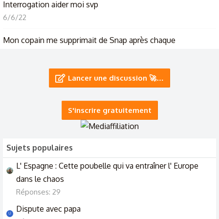
Interrogation aider moi svp
6/6/22
Mon copain me supprimait de Snap après chaque
discussion, pourquoi ?
12/7/26
Lancer une discussion 🚀…
4 mois après pourquoi le je pense toujours à lui ?
9/6/26
S'inscrire gratuitement
Sujets populaires
L' Espagne : Cette poubelle qui va entraîner l' Europe
dans le chaos
Réponses: 29
Dispute avec papa
U