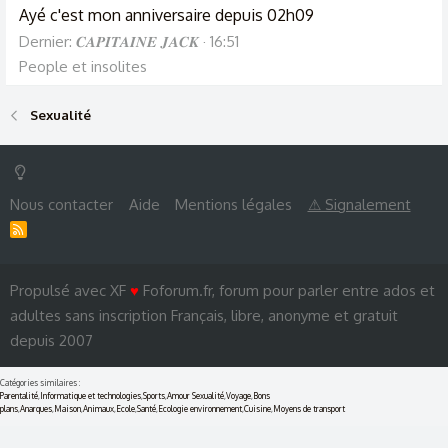
Ayé c'est mon anniversaire depuis 02h09
Dernier: 𝑪𝑨𝑷𝑰𝑻𝑨𝑰𝑵𝑬 𝑱𝑨𝑪𝑲
16:51
People et insolites
Sexualité
Nous contacter
Aide
Mentions légales
⚠ Signalement
R
S
S
Propulsé avec XF
♥
Foforum.fr, forum pour parler entre ados et
adultes sans inscription Français, libre, anonyme et gratuit
depuis 2007
Catégories similaires :
Parentalité
,
Informatique et technologies
,
Sports
,
Amour Sexualité
,
Voyage
,
Bons
plans
,
Anarques
,
Maison
,
Animaux
,
Ecole
,
Santé
,
Ecologie environnement
,
Cuisine
,
Moyens de transport