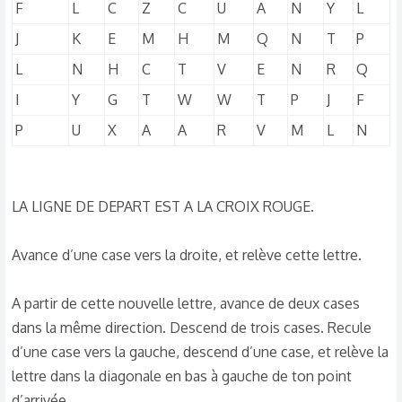
F
L
C
Z
C
U
A
N
Y
L
J
K
E
M
H
M
Q
N
T
P
L
N
H
C
T
V
E
N
R
Q
I
Y
G
T
W
W
T
P
J
F
P
U
X
A
A
R
V
M
L
N
LA LIGNE DE DEPART EST A LA CROIX ROUGE.
Avance d’une case vers la droite, et relève cette lettre.
A partir de cette nouvelle lettre, avance de deux cases
dans la même direction. Descend de trois cases. Recule
d’une case vers la gauche, descend d’une case, et relève la
lettre dans la diagonale en bas à gauche de ton point
d’arrivée.