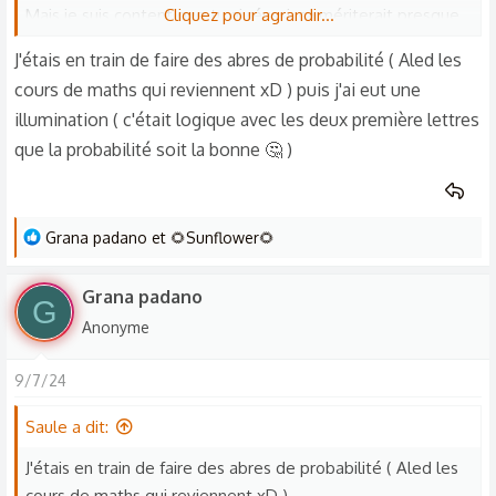
Mais je suis content que tu ai réussi, ça mériterait presque
Cliquez pour agrandir...
un point bonus 😂🫴🏆
J'étais en train de faire des abres de probabilité ( Aled les
cours de maths qui reviennent xD ) puis j'ai eut une
illumination ( c'était logique avec les deux première lettres
que la probabilité soit la bonne 🤔 )
L
Grana padano
et
🌻Sunflower🌻
e
s
Grana padano
G
r
Anonyme
é
a
9/7/24
c
t
Saule a dit:
i
o
J'étais en train de faire des abres de probabilité ( Aled les
n
cours de maths qui reviennent xD )