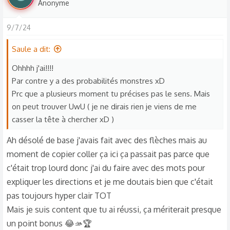
Anonyme
cases EN SUIVANT LA DIAGONALE QUI MONTE EN HAUT A
é
DROITE. Avance de deux cases vers la droite, monte de
a
9/7/24
deux cases, et relève cette lettre.
c
t
Saule a dit:
i
Tu dois trouver, à la fin, le nom d'une entreprise en quatre
o
Ohhhh j'ai!!!!
lettres !!! Dis moi si tu as réussi : )
n
Par contre y a des probabilités monstres xD
s
Prc que a plusieurs moment tu précises pas le sens. Mais
:
on peut trouver UwU ( je ne dirais rien je viens de me
casser la tête à chercher xD )
Ah désolé de base j'avais fait avec des flèches mais au
moment de copier coller ça ici ça passait pas parce que
c'était trop lourd donc j'ai du faire avec des mots pour
expliquer les directions et je me doutais bien que c'était
pas toujours hyper clair TOT
Mais je suis content que tu ai réussi, ça mériterait presque
un point bonus 😂🫴🏆