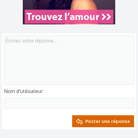
n
s
:
Nom d'utilisateur
Poster une réponse