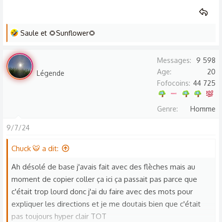
L
Saule
et
🌻Sunflower🌻
e
s
Saule
Messages
9 598
r
Age
20
Légende
é
Fofocoins
44 725
a
c
Genre
Homme
t
i
9/7/24
o
n
Chuck 🐯 a dit:
s
Ah désolé de base j'avais fait avec des flèches mais au
:
moment de copier coller ça ici ça passait pas parce que
c'était trop lourd donc j'ai du faire avec des mots pour
expliquer les directions et je me doutais bien que c'était
pas toujours hyper clair TOT