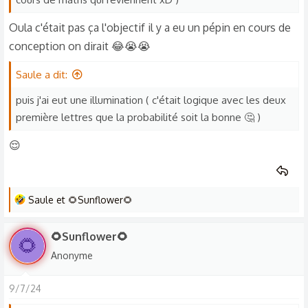
s
Oula c'était pas ça l'objectif il y a eu un pépin en cours de
:
conception on dirait 😂😭😭
Saule a dit:
puis j'ai eut une illumination ( c'était logique avec les deux
première lettres que la probabilité soit la bonne 🤔 )
😌
L
Saule
et
🌻Sunflower🌻
e
s
🌻Sunflower🌻
🌻
r
Anonyme
é
a
9/7/24
c