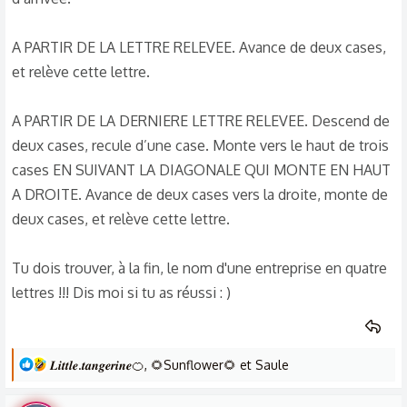
A PARTIR DE LA LETTRE RELEVEE. Avance de deux cases,
et relève cette lettre.
A PARTIR DE LA DERNIERE LETTRE RELEVEE. Descend de
deux cases, recule d’une case. Monte vers le haut de trois
cases EN SUIVANT LA DIAGONALE QUI MONTE EN HAUT
A DROITE. Avance de deux cases vers la droite, monte de
deux cases, et relève cette lettre.
Tu dois trouver, à la fin, le nom d'une entreprise en quatre
lettres !!! Dis moi si tu as réussi : )
L
𝑳𝒊𝒕𝒕𝒍𝒆.𝒕𝒂𝒏𝒈𝒆𝒓𝒊𝒏𝒆🍊
,
🌻Sunflower🌻
et
Saule
e
s