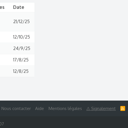
es
Date
21/12/25
12/10/25
24/9/25
17/8/25
12/8/25
Nous contacter
Aide
Mentions légales
⚠ Signalement
R
S
S
007