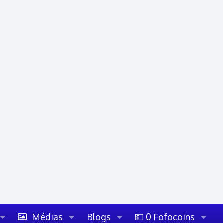
Médias
Blogs
💵 0 Fofocoins