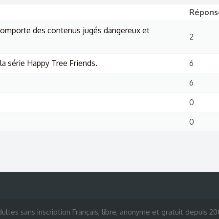
Répons
i comporte des contenus jugés dangereux et
2
la série Happy Tree Friends.
6
6
0
0
ultes sans inscription Français, libre, anonyme et gratuit depuis 2