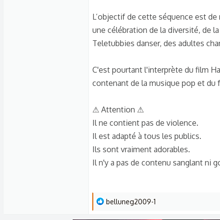
s
c
L’objectif de cette séquence est de 
u
une célébration de la diversité, de 
s
Teletubbies danser, des adultes chant
s
i
C'est pourtant l'interprète du film Ha
o
contenant de la musique pop et du 
n
⚠ Attention ⚠
Il ne contient pas de violence.
Il est adapté à tous les publics.
Ils sont vraiment adorables.
Il n'y a pas de contenu sanglant ni go
L
belluneg2009-1
e