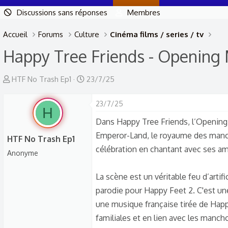
Discussions sans réponses
Membres
Accueil
Forums
Culture
Cinéma films / series / tv
Happy Tree Friends - Opening
A
D
HTF No Trash Ep1
23/7/25
u
a
t
t
23/7/25
H
e
e
Dans Happy Tree Friends, l’Opening 
u
d
Emperor-Land, le royaume des manch
HTF No Trash Ep1
r
e
célébration en chantant avec ses am
Anonyme
d
d
e
é
La scène est un véritable feu d’arti
l
b
parodie pour Happy Feet 2. C'est une
a
u
une musique française tirée de Hap
d
t
familiales et en lien avec les manc
i