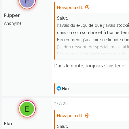
F
Flovapo a dit:
Flipper
Salut,
Anonyme
J’avais du e-liquide que j’avais stoc
dans un coin sombre et à bonne tem
Récemment, j’ai aspiré ce liquide dans
J’ai rien ressenti de spécial, mais j’a
Est-ce que c’est vraiment risqué de 
Merci pour vos avis !
Dans le doute, toujours s'abstenir !
L
Eko
e
s
11/7/25
E
r
é
Flovapo a dit:
a
Eko
Salut,
c