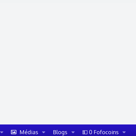
Médias
Blogs
💵 0 Fofocoins