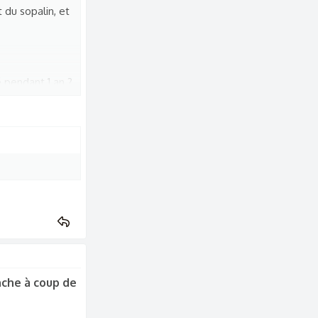
 du sopalin, et
é pendant 1 an ?
nche à coup de