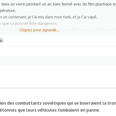
ké dans un verre pendant un an, bien fermé avec du film plastique et
pérature.
 un contenant, je l’ai mis dans mon tank, et je l’ai vapé.
i lu que ça pouvait être dangereux.
vapoter un e-liquide stocké dans ces conditions et qui a été stock
Cliquez pour agrandir...
😬
en des combattants soviétiques qui se bourraient la tro
m étonnes que leurs véhicules tombaient en panne