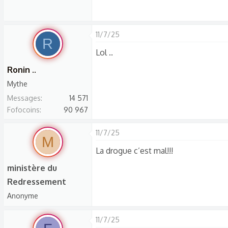
s
c
u
11/7/25
R
s
Lol ..
s
i
Ronin ..
o
Mythe
n
Messages
14 571
Fofocoins
90 967
11/7/25
M
La drogue c’est mal!!!
ministère du
Redressement
Anonyme
11/7/25