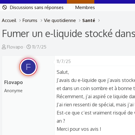
Discussions sans réponses
Membres
Accueil
Forums
Vie quotidienne
Santé
Fumer un e-liquide stocké dans
A
D
Flovapo
11/7/25
u
a
t
t
11/7/25
F
e
e
Salut,
u
d
J’avais du e-liquide que j’avais stoc
Flovapo
r
e
et dans un coin sombre et à bonne 
Anonyme
d
d
Récemment, j’ai aspiré ce liquide dan
e
é
J’ai rien ressenti de spécial, mais j’
l
b
Est-ce que c’est vraiment risqué de 
a
u
an ?
d
t
Merci pour vos avis !
i