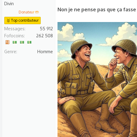
Divin
Non je ne pense pas que ça fasse 
Donateur 🤲
🥇 Top contributeur
Messages
55 912
Fofocoins
262 508
Genre
Homme