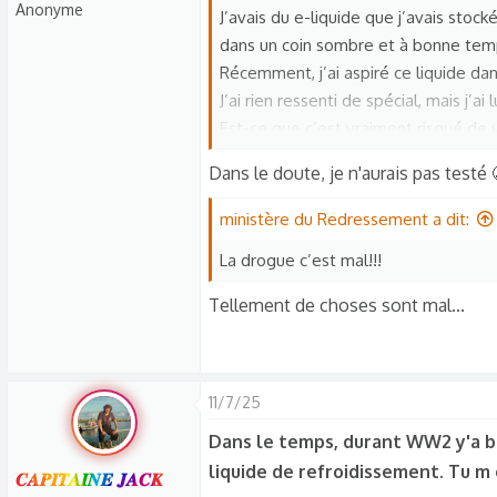
Anonyme
J’avais du e-liquide que j’avais stoc
t
dans un coin sombre et à bonne tem
i
Récemment, j’ai aspiré ce liquide dans
o
n
J’ai rien ressenti de spécial, mais j’a
s
Est-ce que c’est vraiment risqué de 
:
Merci pour vos avis !
Dans le doute, je n'aurais pas testé 
ministère du Redressement a dit:
La drogue c’est mal!!!
Tellement de choses sont mal...
11/7/25
Dans le temps, durant WW2 y'a bi
liquide de refroidissement. Tu 
𝑪𝑨𝑷𝑰𝑻𝑨𝑰𝑵𝑬 𝑱𝑨𝑪𝑲