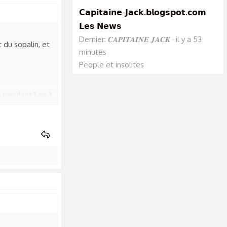
𝗖𝗮𝗽𝗶𝘁𝗮𝗶𝗻𝗲-𝗝𝗮𝗰𝗸.𝗯𝗹𝗼𝗴𝘀𝗽𝗼𝘁.𝗰𝗼𝗺
𝗟𝗲𝘀 𝗡𝗲𝘄𝘀
Dernier: 𝑪𝑨𝑷𝑰𝑻𝑨𝑰𝑵𝑬 𝑱𝑨𝑪𝑲
il y a 53
 du sopalin, et
minutes
People et insolites
é pendant 1 an ?