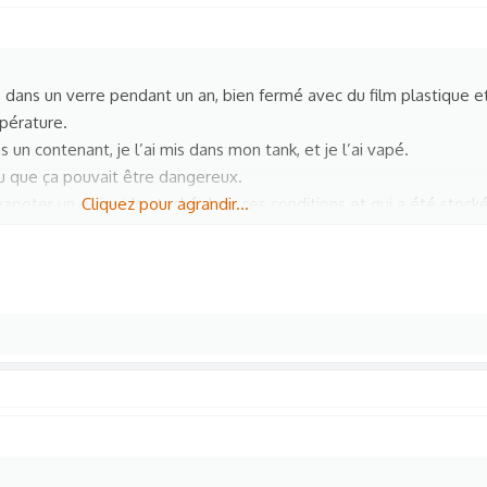
ké dans un verre pendant un an, bien fermé avec du film plastique et
pérature.
 un contenant, je l’ai mis dans mon tank, et je l’ai vapé.
i lu que ça pouvait être dangereux.
vapoter un e-liquide stocké dans ces conditions et qui a été stock
Cliquez pour agrandir...