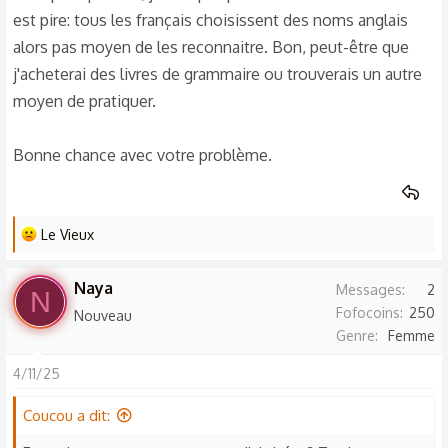
est pire: tous les français choisissent des noms anglais
alors pas moyen de les reconnaitre. Bon, peut-être que
j'acheterai des livres de grammaire ou trouverais un autre
moyen de pratiquer.
Bonne chance avec votre problème.
L
Le Vieux
e
s
Naya
Messages
2
N
r
Fofocoins
250
Nouveau
é
Genre
Femme
a
c
4/11/25
t
Coucou a dit:
i
o