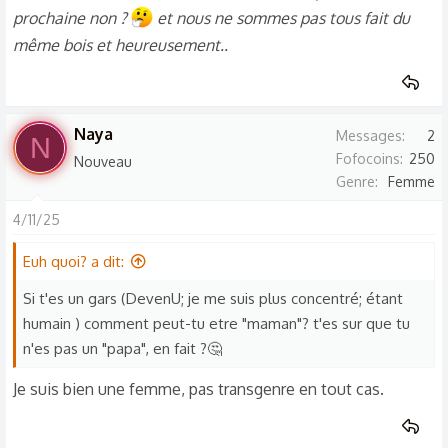
prochaine non ?
et nous ne sommes pas tous fait du
années de ma vie de maman je me suis plus concentré à
même bois et heureusement..
mon enfants, mais étant humain, il y a certains besoins que
notre corps et esprit a besoins. J'avais rencontré quelqu'un
mais hop 4 mois et la relation a pris fin. Vos conseils seront
la bienvenue.
Naya
Messages
2
N
Fofocoins
250
Nouveau
Genre
Femme
4/11/25
Euh quoi? a dit:
Si t'es un gars (DevenU; je me suis plus concentré; étant
humain ) comment peut-tu etre "maman"? t'es sur que tu
n'es pas un "papa", en fait ?🤔
Je suis bien une femme, pas transgenre en tout cas.