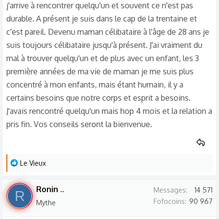
j'arrive à rencontrer quelqu'un et souvent ce n'est pas
durable. A présent je suis dans le cap de la trentaine et
c'est pareil. Devenu maman célibataire à l'âge de 28 ans je
suis toujours célibataire jusqu'à présent. J'ai vraiment du
mal à trouver quelqu'un et de plus avec un enfant, les 3
première années de ma vie de maman je me suis plus
concentré à mon enfants, mais étant humain, il y a
certains besoins que notre corps et esprit a besoins.
J'avais rencontré quelqu'un mais hop 4 mois et la relation a
pris fin. Vos conseils seront la bienvenue.
L
Le Vieux
e
s
Ronin ..
Messages
14 571
R
r
Fofocoins
90 967
Mythe
é
a