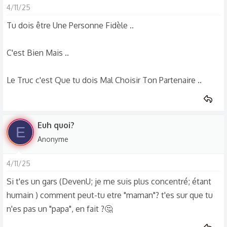
4/11/25
c
t
Tu dois être Une Personne Fidèle ..
i
o
C'est Bien Mais ..
n
s
Le Truc c'est Que tu dois Mal Choisir Ton Partenaire ..
:
Euh quoi?
E
Anonyme
4/11/25
Si t'es un gars (DevenU; je me suis plus concentré; étant
humain ) comment peut-tu etre "maman"? t'es sur que tu
n'es pas un "papa", en fait ?🤔