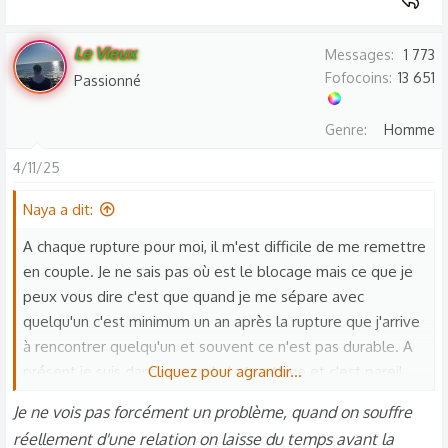
Le Vieux
Messages
1 773
Fofocoins
13 651
Passionné
Genre
Homme
4/11/25
Naya a dit:
A chaque rupture pour moi, il m'est difficile de me remettre
en couple. Je ne sais pas où est le blocage mais ce que je
peux vous dire c'est que quand je me sépare avec
quelqu'un c'est minimum un an après la rupture que j'arrive
à rencontrer quelqu'un et souvent ce n'est pas durable. A
présent je suis dans le cap de la trentaine et c'est pareil.
Cliquez pour agrandir...
Devenu maman célibataire à l'âge de 28 ans je suis
Je ne vois pas forcément un problème, quand on souffre
toujours célibataire jusqu'à présent. J'ai vraiment du mal à
réellement d'une relation on laisse du temps avant la
trouver quelqu'un et de plus avec un enfant, les 3 première