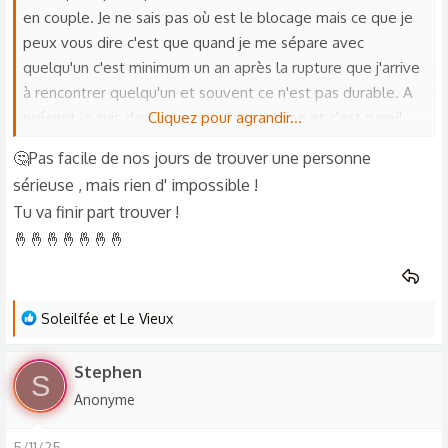
en couple. Je ne sais pas où est le blocage mais ce que je
peux vous dire c'est que quand je me sépare avec
quelqu'un c'est minimum un an après la rupture que j'arrive
à rencontrer quelqu'un et souvent ce n'est pas durable. A
présent je suis dans le cap de la trentaine et c'est pareil.
Cliquez pour agrandir...
Devenu maman célibataire à l'âge de 28 ans je suis
🤔Pas facile de nos jours de trouver une personne
toujours célibataire jusqu'à présent. J'ai vraiment du mal à
sérieuse , mais rien d' impossible !
trouver quelqu'un et de plus avec un enfant, les 3 première
Tu va finir part trouver !
années de ma vie de maman je me suis plus concentré à
🤞🤞🤞🤞🤞🤞🤞
mon enfants, mais étant humain, il y a certains besoins que
notre corps et esprit a besoins. J'avais rencontré quelqu'un
mais hop 4 mois et la relation a pris fin. Vos conseils seront
la bienvenue.
L
Soleilfée
et
Le Vieux
e
s
Stephen
S
r
Anonyme
é
a
5/11/25