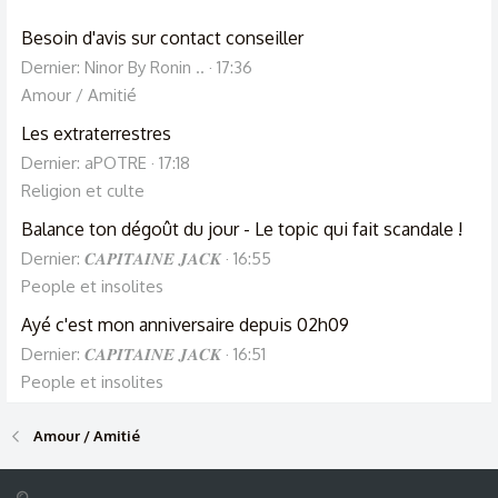
Besoin d'avis sur contact conseiller
Dernier: Ninor By Ronin ..
17:36
Amour / Amitié
Les extraterrestres
Dernier: aPOTRE
17:18
Religion et culte
Balance ton dégoût du jour - Le topic qui fait scandale !
Dernier: 𝑪𝑨𝑷𝑰𝑻𝑨𝑰𝑵𝑬 𝑱𝑨𝑪𝑲
16:55
People et insolites
Ayé c'est mon anniversaire depuis 02h09
Dernier: 𝑪𝑨𝑷𝑰𝑻𝑨𝑰𝑵𝑬 𝑱𝑨𝑪𝑲
16:51
People et insolites
Amour / Amitié