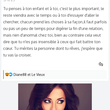
c
t
Tu penses à ton enfant et à toi, c'est le plus important, le
i
reste viendra avec le temps ou à toi d'essayer d'aller le
o
chercher, chacun prend les choses à sa façon,il faut parfois
n
ou pas un peu de temps pour digérer la fin d'une relation,
s
mais rien d'anormal chez toi, bien au contraire cela veut
:
dire que tu n'es pas insensible à ceux qui fait battre ton
cœur. Tu mérites la personne dont tu rêves, j'espère que
tu vas la croiser.
L
Diane88
et
Le Vieux
e
s
r
é
a
c