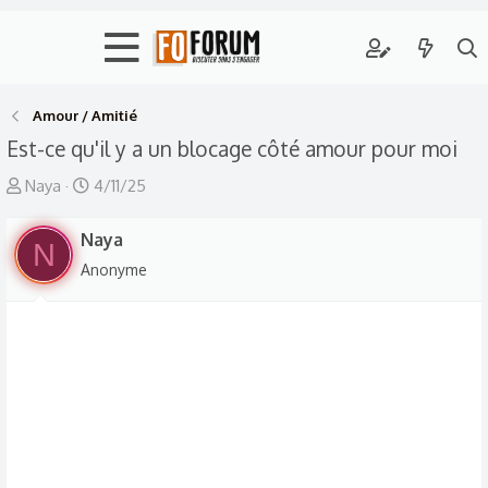
Amour / Amitié
Est-ce qu'il y a un blocage côté amour pour moi
A
D
Naya
4/11/25
u
a
t
Naya
t
N
e
e
Anonyme
u
d
r
e
d
d
e
é
l
b
a
u
d
t
i