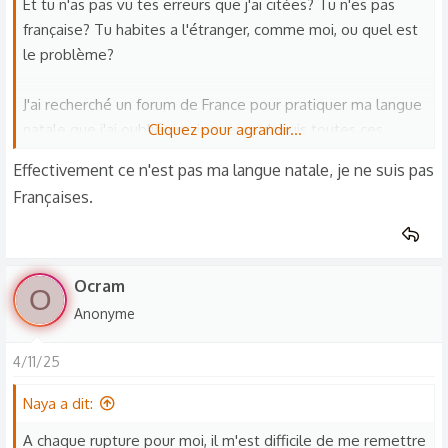
Et tu n'as pas vu tes erreurs que j'ai citées? Tu n'es pas
n
française? Tu habites a l'étranger, comme moi, ou quel est
s
le problème?
:
J'ai recherché un forum de France pour pratiquer ma langue
natale que j'ai oubliée mais, meme depuis toutes ces
Cliquez pour agrandir...
décennies, je vois partout les erreurs accords
Effectivement ce n'est pas ma langue natale, je ne suis pas
verbes/objets/adjectifs des autres francophones. Alors
Françaises.
c'est pire que moi, je vais pas pouvoir m'en sortir. YouTube
est pire: tous les français choisissent des noms anglais alors
pas moyen de les reconnaitre. Bon, peut-être que
j'acheterai des livres de grammaire ou trouverais un autre
Ocram
O
moyen de pratiquer.
Anonyme
Bonne chance avec votre problème.
4/11/25
Naya a dit:
A chaque rupture pour moi, il m'est difficile de me remettre