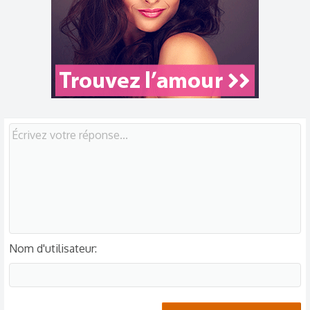
t
i
o
n
s
:
Nom d'utilisateur