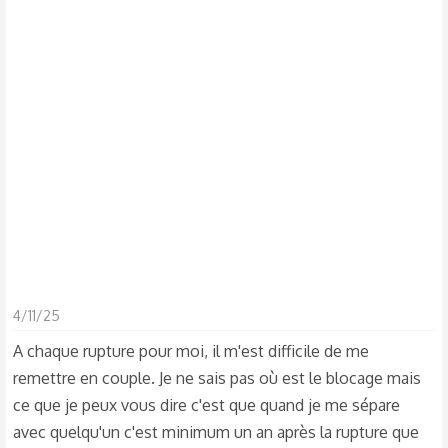
s
c
u
s
s
i
o
n
4/11/25
A chaque rupture pour moi, il m'est difficile de me
remettre en couple. Je ne sais pas où est le blocage mais
ce que je peux vous dire c'est que quand je me sépare
avec quelqu'un c'est minimum un an après la rupture que