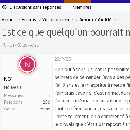
Discussions sans réponses
Membres
Accueil
Forums
Vie quotidienne
Amour / Amitié
Est ce que quelqu’un pourrait 
A
D
ND1
28/9/25
u
a
t
t
28/9/25
N
e
e
Bonjour à tous, j’ai pas la possibi
u
d
permets de demander l’avis à des p
ND1
r
e
J’ai 19 ans et je m’apprête à mettre fi
Nouveau
d
d
j’aimerais savoir si c’est normal de fa
Messages
e
é
1
J’ai rencontré ma copine sur une a
Fofocoins
256
l
b
tout la même langue, mais elle a su 
Genre
Femme
a
u
l’aime tellement, on a commencé à 
d
t
Je croyais que c’était par rapport à
i