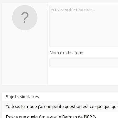
t
i
o
n
s
:
Nom d'utilisateur
Sujets similaires
Yo tous le mode j’ai une petite question est ce que quelqu
Est-ce que quelqu'un a vue le Batman de 1989 ?¿