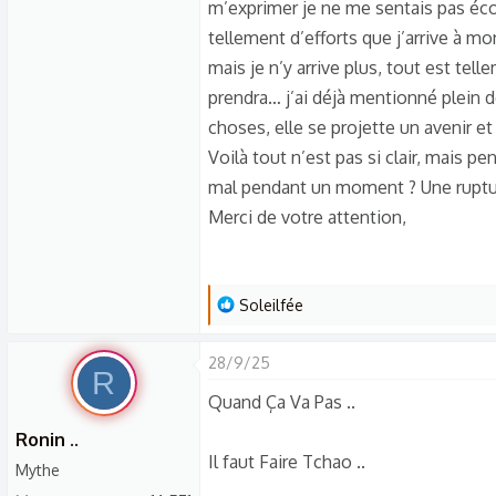
s
m’exprimer je ne me sentais pas écout
c
tellement d’efforts que j’arrive à m
u
mais je n’y arrive plus, tout est tell
s
prendra… j’ai déjà mentionné plein de 
s
choses, elle se projette un avenir 
i
Voilà tout n’est pas si clair, mais 
o
mal pendant un moment ? Une ruptur
n
Merci de votre attention,
L
Soleilfée
e
s
28/9/25
R
r
Quand Ça Va Pas ..
é
a
Ronin ..
c
Il faut Faire Tchao ..
Mythe
t