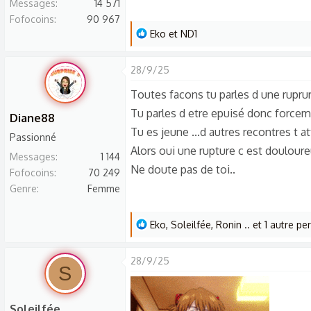
Messages
14 571
i
Fofocoins
90 967
o
L
Eko
et
ND1
n
e
s
s
28/9/25
:
r
Toutes facons tu parles d une ruprur
é
Tu parles d etre epuisé donc forcem
a
Diane88
c
Tu es jeune ...d autres recontres t at
Passionné
t
Alors oui une rupture c est douloure
Messages
1 144
i
Ne doute pas de toi..
Fofocoins
70 249
o
Genre
Femme
n
s
L
:
Eko
,
Soleilfée
,
Ronin ..
et 1 autre pe
e
s
28/9/25
S
r
é
a
Soleilfée