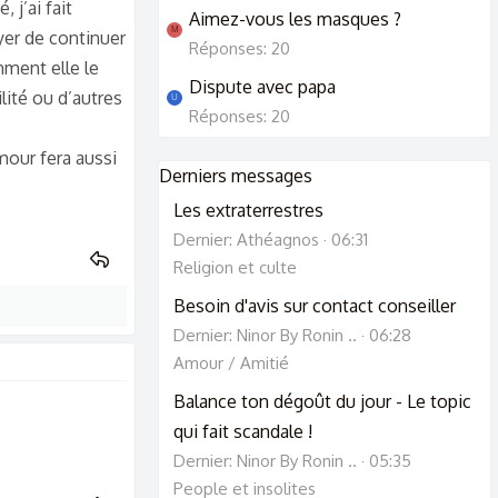
 j’ai fait
Aimez-vous les masques ?
M
yer de continuer
Réponses: 20
omment elle le
Dispute avec papa
ilité ou d’autres
U
Réponses: 20
mour fera aussi
Derniers messages
Les extraterrestres
Dernier: Athéagnos
06:31
Religion et culte
Besoin d'avis sur contact conseiller
Dernier: Ninor By Ronin ..
06:28
Amour / Amitié
Balance ton dégoût du jour - Le topic
qui fait scandale !
Dernier: Ninor By Ronin ..
05:35
People et insolites