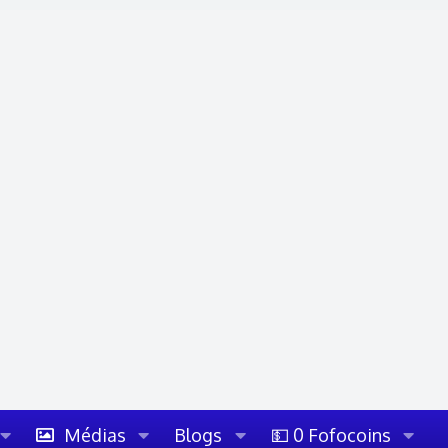
Médias
Blogs
💵 0 Fofocoins