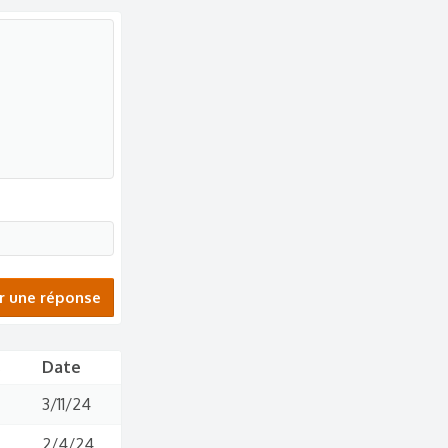
r une réponse
s
Date
3/11/24
2/4/24