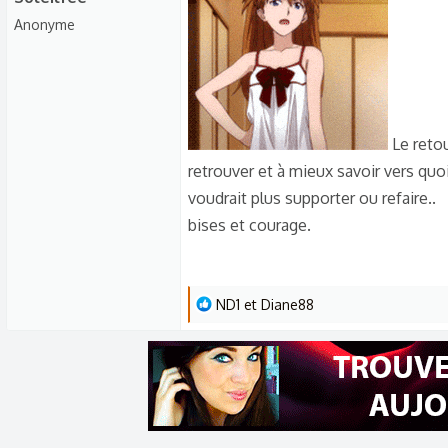
c
Anonyme
t
i
o
n
s
Le retou
:
retrouver et à mieux savoir vers quo
voudrait plus supporter ou refaire..
bises et courage.
L
ND1
et
Diane88
e
s
r
é
a
c