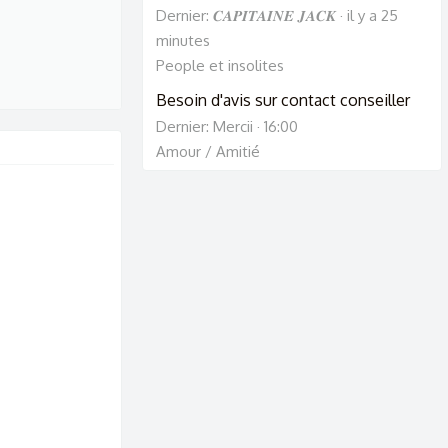
Dernier: 𝑪𝑨𝑷𝑰𝑻𝑨𝑰𝑵𝑬 𝑱𝑨𝑪𝑲
il y a 25
minutes
People et insolites
Besoin d'avis sur contact conseiller
Dernier: Mercii
16:00
Amour / Amitié