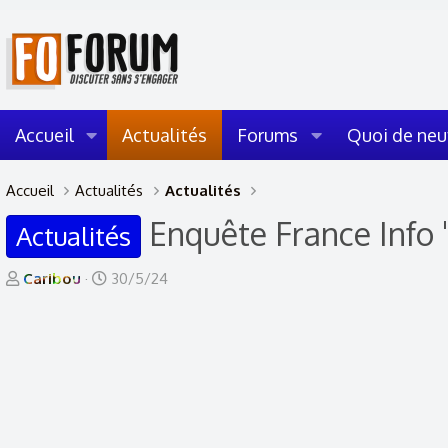
Accueil
Actualités
Forums
Quoi de neu
Accueil
Actualités
Actualités
Enquête France Info 
Actualités
A
D
Caribou
30/5/24
u
a
t
t
e
e
u
d
r
e
d
d