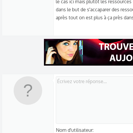
le cas ici mais plutôt les ressource
tant que pays agresseur, comme la Ru
dans le but de s'accaparer des ressou
après tout on est plus à ça près dan
Nom d'utilisateur