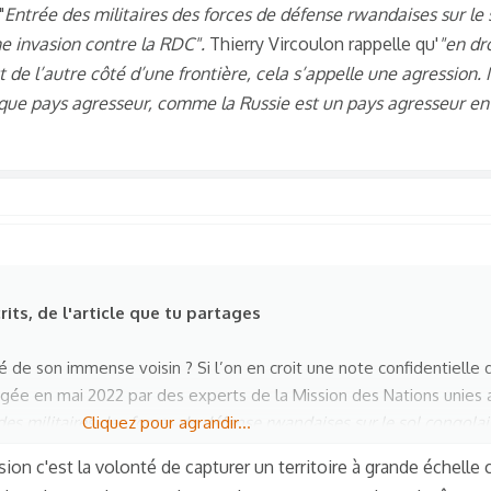
"
Entrée des militaires des forces de défense rwandaises sur le 
e invasion contre la RDC".
Thierry Vircoulon rappelle qu'
"en dr
 de l’autre côté d’une frontière, cela s’appelle une agression
que pays agresseur, comme la Russie est un pays agresseur en
its, de l'article que tu partages
té de son immense voisin ? Si l’on en croit une note confidentielle
digée en mai 2022 par des experts de la Mission des Nations unies
des militaires des forces de défense rwandaises sur le sol congolai
Cliquez pour agrandir...
ontre la RDC".
Thierry Vircoulon rappelle qu'
"en droit internationa
sion c'est la volonté de capturer un territoire à grande échelle 
tière, cela s’appelle une agression. Mais le Rwanda ne veut pas ê