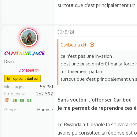
surtout que c'est principalement un
Le Rwanda envahi le Congo, mais
Franchement j'avoue du mal à co
Un envahisseur est forcément un 
30/5/24
Caribou a dit:
𝑪𝑨𝑷𝑰𝑻𝑨𝑰𝑵𝑬 𝑱𝑨𝑪𝑲
ce n'est pas une invasion
Divin
c'est une prise d'intérêt par la force r
Donateur 🤲
militairement parlant
🥇 Top contributeur
surtout que c'est principalement un 
Messages
55 981
Fofocoins
262 592
Sans vouloir t'offenser Caribou
Je me permet de reprendre ces écr
Genre
Homme
Le Rwanda a-t-il violé la souveraine
avons pu consulter, la réponse est 