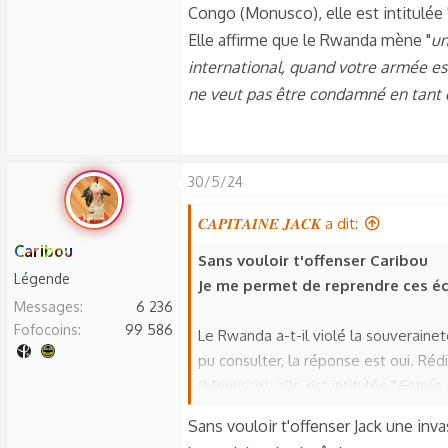
Congo (Monusco), elle est intitulée 
Elle affirme que le Rwanda mène "
un
international, quand votre armée est
ne veut pas être condamné en tant 
30/5/24
𝑪𝑨𝑷𝑰𝑻𝑨𝑰𝑵𝑬 𝑱𝑨𝑪𝑲 a dit:
Caribou
Sans vouloir t'offenser Caribou
Légende
Je me permet de reprendre ces écr
Messages
6 236
Fofocoins
99 586
Le Rwanda a-t-il violé la souveraine
pu consulter, la réponse est oui. Ré
(Monusco), elle est intitulée "
Entrée 
que le Rwanda mène "
une invasion c
Sans vouloir t'offenser Jack une inva
armée est de l’autre côté d’une fron