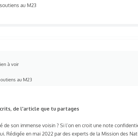
 soutiens au M23
 ne veut pas être considéré comme un agresseur
mprendre cette logique
agresseur !
ien à voir
soutiens au M23
its, de l'article que tu partages
té de son immense voisin ? Si l’on en croit une note confident
oui. Rédigée en mai 2022 par des experts de la Mission des Nat