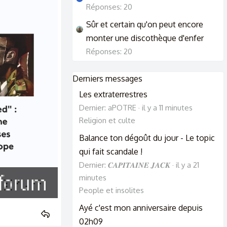
Réponses: 20
Sûr et certain qu'on peut encore
monter une discothèque d'enfer
Réponses: 20
Derniers messages
Les extraterrestres
Dernier: aPOTRE
il y a 11 minutes
Religion et culte
Balance ton dégoût du jour - Le topic
qui fait scandale !
Dernier: 𝑪𝑨𝑷𝑰𝑻𝑨𝑰𝑵𝑬 𝑱𝑨𝑪𝑲
il y a 21
minutes
People et insolites
Ayé c'est mon anniversaire depuis
02h09