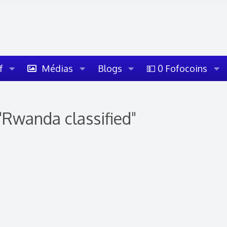
f
Médias
Blogs
💵 0 Fofocoins
"Rwanda classified"