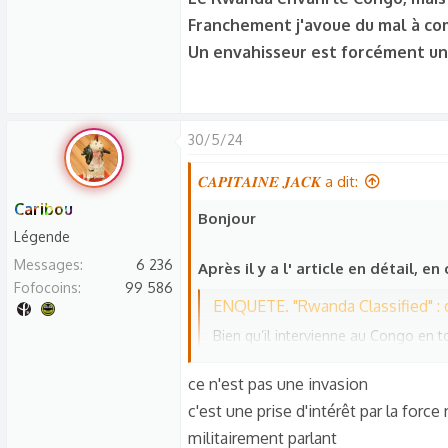
Franchement j'avoue du mal à co
Un envahisseur est forcément un
30/5/24
𝑪𝑨𝑷𝑰𝑻𝑨𝑰𝑵𝑬 𝑱𝑨𝑪𝑲 a dit:
Caribou
Bonjour
Légende
Messages
6 236
Après il y a l' article en détail, en 
Fofocoins
99 586
ENQUETE. "Rwanda Classified" : comment le 
Bien qu’il intervienne au Congo en t
nous révélons, le Rwanda s’est rend
des soldats dans des opérations de 
ce n'est pas une invasion
www.francetvinfo.fr
c'est une prise d'intérêt par la force 
militairement parlant