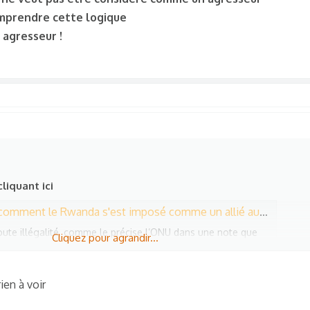
mprendre cette logique
 agresseur !
cliquant ici
Rwanda s'est imposé comme un allié aussi incontournable qu'encombrant
oute illégalité, comme le précise l’ONU dans une note que
Cliquez pour agrandir...
u incontournable auprès des occidentaux en leur fournissant
maintien de la paix.
rien à voir