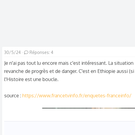
e
é
l
b
a
u
d
t
i
s
c
30/5/24
Réponses: 4
u
s
Je n'ai pas tout lu encore mais c'est intéressant. La situation 
s
revanche de progrès et de danger. C'est en Ethiopie aussi (si
i
l'Histoire est une boucle.
o
n
source :
https://www.francetvinfo.fr/enquetes-franceinfo/