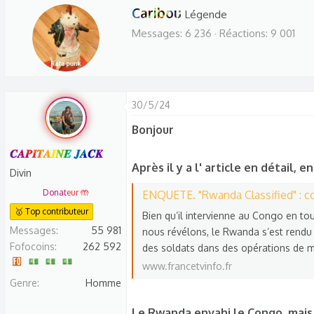
W
Caribou
Légende
r
Messages
6 236
Réactions
9 001
i
t
t
e
30/5/24
n
Bonjour
b
y
𝑪𝑨𝑷𝑰𝑻𝑨𝑰𝑵𝑬 𝑱𝑨𝑪𝑲
Après il y a l' article en détail, en
Divin
Donateur 🤲
ENQUETE. "Rwanda Classified" : comment le Rw
🥇 Top contributeur
Bien qu’il intervienne au Congo en to
Messages
55 981
nous révélons, le Rwanda s’est rendu
Fofocoins
262 592
des soldats dans des opérations de ma
www.francetvinfo.fr
Genre
Homme
Le Rwanda envahi le Congo, mais