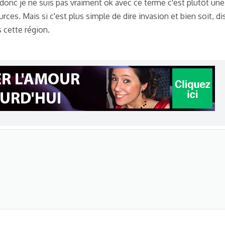
s donc je ne suis pas vraiment ok avec ce terme c'est plutôt une
ssie est un pays agresseur en Ukraine".
rces. Mais si c'est plus simple de dire invasion et bien soit, d
s cette région.