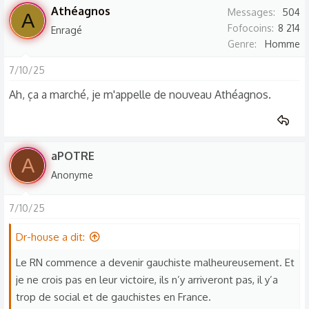
s
Athéagnos
Messages
504
A
r
Fofocoins
8 214
Enragé
é
Genre
Homme
a
c
7/10/25
t
Ah, ça a marché, je m'appelle de nouveau Athéagnos.
i
o
n
s
aPOTRE
A
:
Anonyme
7/10/25
Dr-house a dit:
Le RN commence a devenir gauchiste malheureusement. Et
je ne crois pas en leur victoire, ils n’y arriveront pas, il y’a
trop de social et de gauchistes en France.