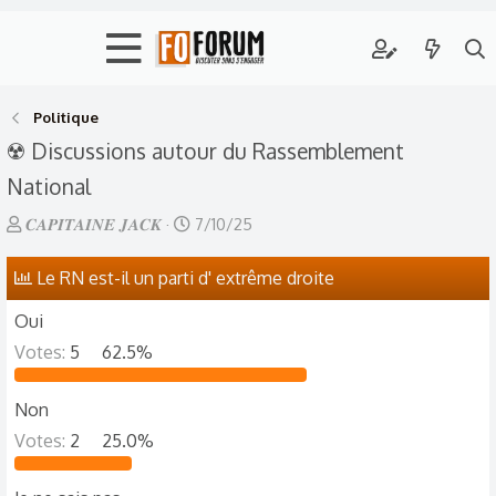
Politique
☢️ Discussions autour du Rassemblement
National
A
D
𝑪𝑨𝑷𝑰𝑻𝑨𝑰𝑵𝑬 𝑱𝑨𝑪𝑲
7/10/25
u
a
Le RN est-il un parti d' extrême droite
t
t
e
e
Oui
u
d
Votes:
5
62.5%
r
e
d
d
Non
e
é
Votes:
2
25.0%
l
b
a
u