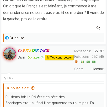
On dit que le Français est fainéant, je commence à me
demander si ce ne serait pas vrai. Et ce merdier ? Il vient de
la gauche, pas de la droite !
L
Dr-house
e
s
𝑪𝑨𝑷𝑰𝑻𝑨𝑰𝑵𝑬 𝑱𝑨𝑪𝑲
Messages
55 917
r
Fofocoins
262 515
Divin
Donateur 🤲
🥇 Top contributeur
é
a
Genre
Homme
c
t
7/10/25
i
o
Dr-house a dit:
n
Plusieurs fois le RN était en tête des
s
Sondages etc… au final il ne gouverne toujours pas. En
: