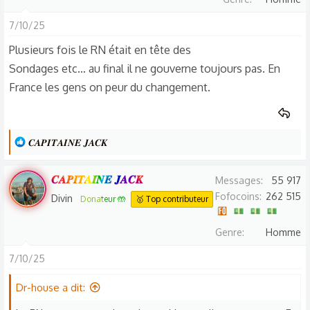
7/10/25
Plusieurs fois le RN était en tête des
Sondages etc… au final il ne gouverne toujours pas. En
France les gens on peur du changement.
L
𝑪𝑨𝑷𝑰𝑻𝑨𝑰𝑵𝑬 𝑱𝑨𝑪𝑲
e
s
𝑪𝑨𝑷𝑰𝑻𝑨𝑰𝑵𝑬 𝑱𝑨𝑪𝑲
Messages
55 917
r
Fofocoins
262 515
Divin
Donateur 🤲
🥇 Top contributeur
é
a
Genre
Homme
c
t
7/10/25
i
o
Dr-house a dit:
n