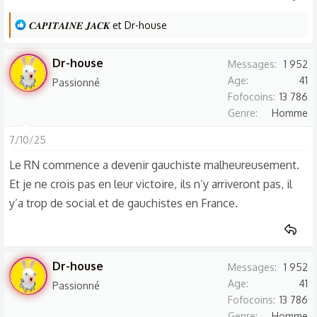
L
𝑪𝑨𝑷𝑰𝑻𝑨𝑰𝑵𝑬 𝑱𝑨𝑪𝑲
et
Dr-house
e
s
Dr-house
Messages
1 952
r
Age
41
Passionné
é
Fofocoins
13 786
a
Genre
Homme
c
t
7/10/25
i
Le RN commence a devenir gauchiste malheureusement.
o
Et je ne crois pas en leur victoire, ils n’y arriveront pas, il
n
y’a trop de social et de gauchistes en France.
s
:
Dr-house
Messages
1 952
Age
41
Passionné
Fofocoins
13 786
Genre
Homme