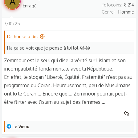
A
Fofocoins
8 214
Enragé
Genre
Homme
7/10/25
Dr-house a dit:
Ha ça se voit que je pense à lui lol 😂😂
Zemmour est le seul qui dise la vérité sur l'islam et son
incompatibilité fondamentale avec la République.
En effet, le slogan "Liberté, Égalité, Fraternité" n'est pas au
programme du Coran. Heureusement, peu de Musulmans
ont lu le Coran.... Encore que,... Zemmour pourrait peut-
être flirter avec l'islam au sujet des femmes....
L
Le Vieux
e