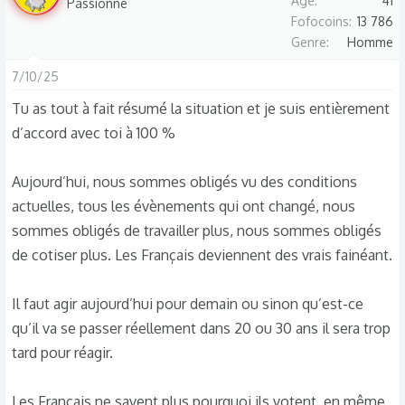
Age
41
Passionné
é
Fofocoins
13 786
a
Genre
Homme
c
t
7/10/25
i
Tu as tout à fait résumé la situation et je suis entièrement
o
d’accord avec toi à 100 %
n
s
:
Aujourd’hui, nous sommes obligés vu des conditions
actuelles, tous les évènements qui ont changé, nous
sommes obligés de travailler plus, nous sommes obligés
de cotiser plus. Les Français deviennent des vrais fainéant.
Il faut agir aujourd’hui pour demain ou sinon qu’est-ce
qu’il va se passer réellement dans 20 ou 30 ans il sera trop
tard pour réagir.
Les Français ne savent plus pourquoi ils votent, en même