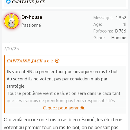
L
𝑪𝑨𝑷𝑰𝑻𝑨𝑰𝑵𝑬 𝑱𝑨𝑪𝑲
e
s
Dr-house
Messages
1 952
r
Age
41
Passionné
é
Fofocoins
13 786
a
Genre
Homme
c
t
7/10/25
i
𝑪𝑨𝑷𝑰𝑻𝑨𝑰𝑵𝑬 𝑱𝑨𝑪𝑲 a dit:
o
n
Ils votent RN au premier tour pour invoquer un ras le bol
s
Au second ils ne votent pas par conviction mais par
:
stratégie
Tout le problème vient de là, et on sera dans le caca tant
que ces français ne prendront pas leurs responsabilités
Cliquez pour agrandir...
Et puis ce qui fiche tout en l'air, ce sont ces alliances, pire
Oui voilà encore une fois tu as bien résumé, les électeurs
encore lorsqu'elles sont faites avec le diable en personne.
votent au premier tour, un ras-le-bol, on ne pensait pas
A ce sujet, j'ose espérer, que si alliance se fait à gauche,