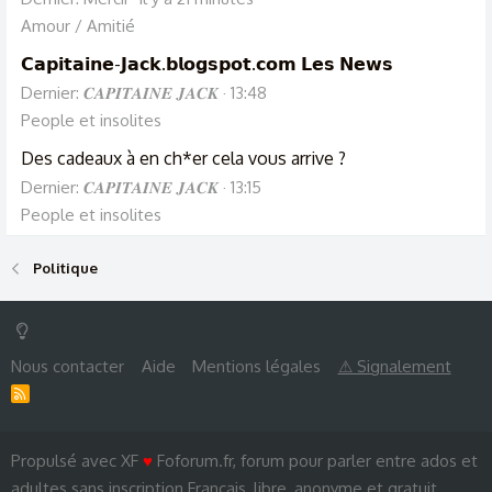
Amour / Amitié
𝗖𝗮𝗽𝗶𝘁𝗮𝗶𝗻𝗲-𝗝𝗮𝗰𝗸.𝗯𝗹𝗼𝗴𝘀𝗽𝗼𝘁.𝗰𝗼𝗺 𝗟𝗲𝘀 𝗡𝗲𝘄𝘀
Dernier: 𝑪𝑨𝑷𝑰𝑻𝑨𝑰𝑵𝑬 𝑱𝑨𝑪𝑲
13:48
People et insolites
Des cadeaux à en ch*er cela vous arrive ?
Dernier: 𝑪𝑨𝑷𝑰𝑻𝑨𝑰𝑵𝑬 𝑱𝑨𝑪𝑲
13:15
People et insolites
Politique
Nous contacter
Aide
Mentions légales
⚠ Signalement
R
S
S
Propulsé avec XF
♥
Foforum.fr, forum pour parler entre ados et
adultes sans inscription Français, libre, anonyme et gratuit