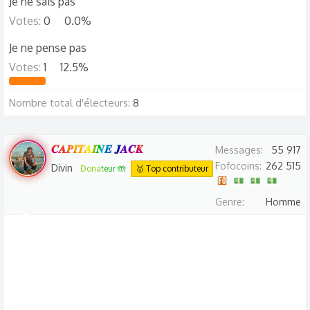
Je ne sais pas
d
t
i
Votes:
0
0.0%
s
Je ne pense pas
c
Votes:
1
12.5%
u
s
Nombre total d'électeurs
8
s
i
o
𝑪𝑨𝑷𝑰𝑻𝑨𝑰𝑵𝑬 𝑱𝑨𝑪𝑲
Messages
55 917
n
Fofocoins
262 515
Divin
Donateur 🤲
🥇 Top contributeur
Genre
Homme