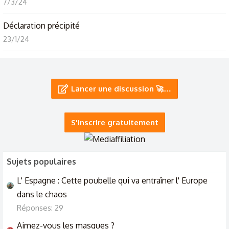
7/3/24
Déclaration précipité
23/1/24
Vous pensez que vous allez avoir votre déclaration ce soir à
minuit ? 🥰
Lancer une discussion 🚀…
31/12/23
Une déclaration, ma déclaration ~
S'inscrire gratuitement
16/12/23
Sujets populaires
L' Espagne : Cette poubelle qui va entraîner l' Europe
dans le chaos
Réponses: 29
Aimez-vous les masques ?