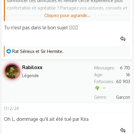
surmonter ces difficultés et rendre cette expérience plus
confortable et agréable ? Partagez vos astuces, conseils et
expériences pour aider les autres femmes à gérer cette
Cliquez pour agrandir...
situation délicate.
Tu n'est pas dans le bon sujet 🤦🏻‍♀️
L
Rat Sérieux
et
Sir Hermite.
e
s
Rabiloxx
Messages
6 710
r
Age
16
Légende
é
Fofocoins
60 903
a
c
Genre
Garçon
t
i
17/2/24
o
Oh L, dommage qu'il ait été tué par Kira
n
s
: