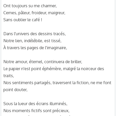
Ont toujours su me charmer,
s
c
Cernes, pâleur, froideur, maigreur,
u
Sans oublier le café !
s
s
Dans l'univers des dessins tracés,
i
Notre lien, indélébile, est tissé,
o
À travers les pages de l'imaginaire,
n
Notre amour, éternel, continuera de briller,
Le papier n'est point éphémère, malgré la noirceur des
traits,
Nos sentiments partagés, traversent la fiction, ne me font
point douter,
Sous la lueur des écrans illuminés,
Nos moments fictifs sont précieux,