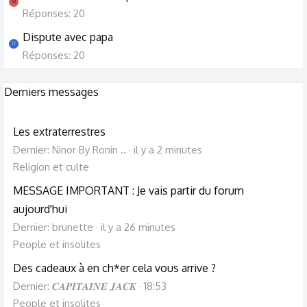
M
Réponses: 20
Dispute avec papa
U
Réponses: 20
Derniers messages
Les extraterrestres
Dernier: Ninor By Ronin ..
il y a 2 minutes
Religion et culte
MESSAGE IMPORTANT : Je vais partir du forum
aujourd'hui
Dernier: brunette
il y a 26 minutes
People et insolites
Des cadeaux à en ch*er cela vous arrive ?
Dernier: 𝑪𝑨𝑷𝑰𝑻𝑨𝑰𝑵𝑬 𝑱𝑨𝑪𝑲
18:53
People et insolites