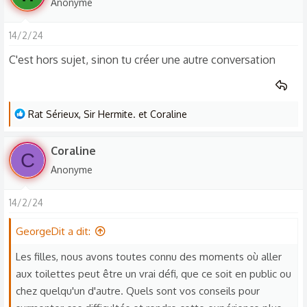
Anonyme
14/2/24
C'est hors sujet, sinon tu créer une autre conversation
L
Rat Sérieux
,
Sir Hermite.
et
Coraline
e
s
Coraline
C
r
Anonyme
é
a
14/2/24
c
t
GeorgeDit a dit:
i
o
Les filles, nous avons toutes connu des moments où aller
n
aux toilettes peut être un vrai défi, que ce soit en public ou
s
chez quelqu'un d'autre. Quels sont vos conseils pour
: