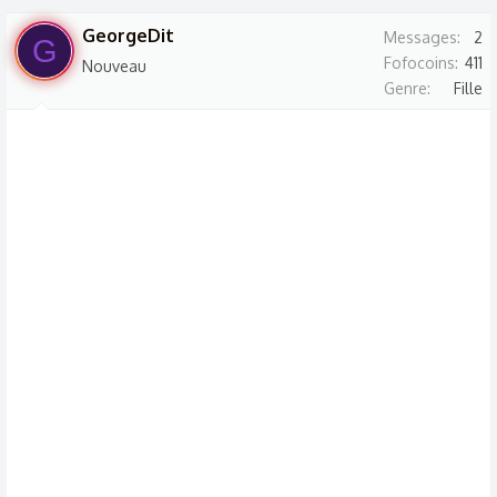
t
e
GeorgeDit
Messages
2
i
G
n
Fofocoins
411
o
Nouveau
b
Genre
Fille
n
y
s
: