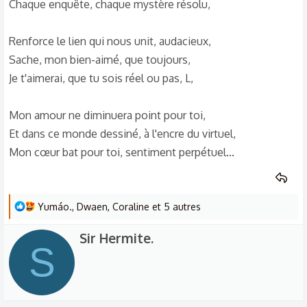
Chaque enquête, chaque mystère résolu,
Renforce le lien qui nous unit, audacieux,
Sache, mon bien-aimé, que toujours,
Je t'aimerai, que tu sois réel ou pas, L,
Mon amour ne diminuera point pour toi,
Et dans ce monde dessiné, à l'encre du virtuel,
Mon cœur bat pour toi, sentiment perpétuel...
L
Yumáo.
,
Dwaen
,
Coraline
et 5 autres
e
W
Sir Hermite.
s
S
r
r
é
i
a
t
c
t