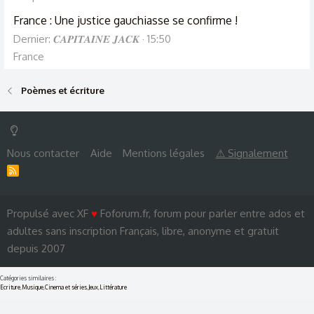
France : Une justice gauchiasse se confirme !
Dernier: 𝑪𝑨𝑷𝑰𝑻𝑨𝑰𝑵𝑬 𝑱𝑨𝑪𝑲
15:50
France
Poèmes et écriture
Nous contacter
Aide
Mentions légales
⚠ Signalement
R
S
S
Propulsé avec XF
♥
Foforum.fr, forum pour parler entre ados et
adultes sans inscription Français, libre, anonyme et gratuit
depuis 2007
Catégories similaires :
Ecriture
,
Musique
,
Cinema et séries
,
Jeux
,
Littérature