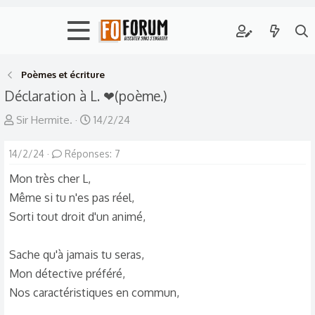
Poèmes et écriture
Déclaration à L. ❤(poème.)
A
D
Sir Hermite.
14/2/24
u
a
14/2/24
t
Réponses: 7
t
e
e
Mon très cher L,
u
d
Même si tu n'es pas réel,
r
e
Sorti tout droit d'un animé,
d
d
e
é
Sache qu'à jamais tu seras,
l
b
Mon détective préféré,
a
u
Nos caractéristiques en commun,
d
t
i