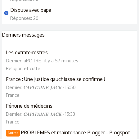
Dispute avec papa
U
Réponses: 20
Derniers messages
Les extraterrestres
Dernier: aPOTRE
il y a 57 minutes
Religion et culte
France : Une justice gauchiasse se confirme !
Dernier: 𝑪𝑨𝑷𝑰𝑻𝑨𝑰𝑵𝑬 𝑱𝑨𝑪𝑲
15:50
France
Pénurie de médecins
Dernier: 𝑪𝑨𝑷𝑰𝑻𝑨𝑰𝑵𝑬 𝑱𝑨𝑪𝑲
15:33
France
PROBLEMES et maintenance Blogger - Blogspot
Autres