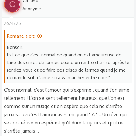
Caruso
C
r
Anonyme
é
a
26/4/25
c
t
Romane a dit:
i
o
Bonsoir,
n
Est-ce que c'est normal de quand on est amoureuse de
s
faire des crises de larmes quand on rentre chez soi après le
:
rendez-vous et de faire des crises de larmes quand je me
demande si il m'aime si ça va marcher entre nous?
C'est normal, c'est l'amour qui s'exprime , quand l'on aime
tellement ! L'on se sent tellement heureux, que l'on est
comme sur un nuage et on espère que cela ne s'arrête
jamais... ça c'est l'amour avec un grand " A "... Un rêve qui
se concrétise,en espérant qu'il dure toujours et qu'il ne
s'arrête jamais...