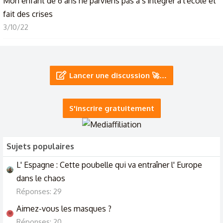
Mon enfant de 6 ans ne parviens pas à s'intégrer à l'école et
fait des crises
3/10/22
Crises étranges, et angoisses
9/12/21
Lancer une discussion 🚀…
Discu pour faire des crises cardiaques au gens 😈
15/9/21
S'inscrire gratuitement
Sujets populaires
L' Espagne : Cette poubelle qui va entraîner l' Europe
dans le chaos
Réponses: 29
Aimez-vous les masques ?
M
Réponses: 20