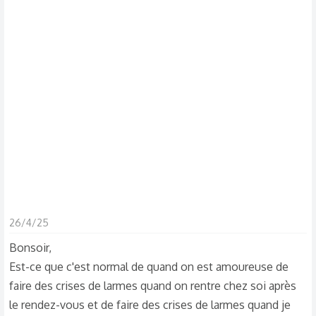
s
c
u
s
s
i
o
n
26/4/25
Bonsoir,
Est-ce que c'est normal de quand on est amoureuse de
faire des crises de larmes quand on rentre chez soi après
le rendez-vous et de faire des crises de larmes quand je