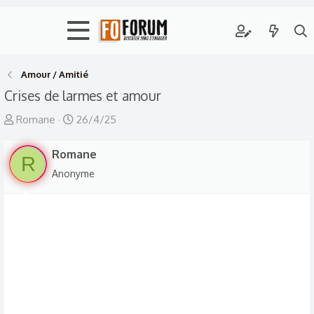
Amour / Amitié
Crises de larmes et amour
A
D
Romane
26/4/25
u
a
t
Romane
t
R
e
e
Anonyme
u
d
r
e
d
d
e
é
l
b
a
u
d
t
i