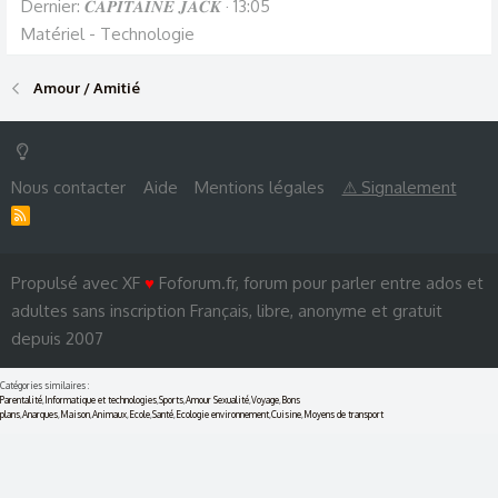
Dernier: 𝑪𝑨𝑷𝑰𝑻𝑨𝑰𝑵𝑬 𝑱𝑨𝑪𝑲
13:05
Matériel - Technologie
Amour / Amitié
Nous contacter
Aide
Mentions légales
⚠ Signalement
R
S
S
Propulsé avec XF
♥
Foforum.fr, forum pour parler entre ados et
adultes sans inscription Français, libre, anonyme et gratuit
depuis 2007
Catégories similaires :
Parentalité
,
Informatique et technologies
,
Sports
,
Amour Sexualité
,
Voyage
,
Bons
plans
,
Anarques
,
Maison
,
Animaux
,
Ecole
,
Santé
,
Ecologie environnement
,
Cuisine
,
Moyens de transport