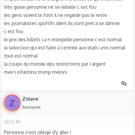
i
très grave personne ne se rebelle c est fou
o
les gens voient le foot il ne regarde pas le reste
n
les journalistes sportifs idem ils sont pret a se danner
s
c est fou
:
le prix des billets ca n interpelle personne c est normal
la selection qui est faite a l entrée aux etats unis normal
tout est normal
la coupe du monde des restrictions par l argent
merci infantino trump meloni
Zidane
Z
Anonyme
22/2/26
Personne n'est obligé d'y aller !