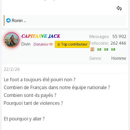
L
Ronin ..
e
s
𝑪𝑨𝑷𝑰𝑻𝑨𝑰𝑵𝑬 𝑱𝑨𝑪𝑲
Messages
55 902
r
Fofocoins
262 446
Divin
Donateur 🤲
🥇 Top contributeur
é
a
Genre
Homme
c
t
22/2/26
i
Le foot a toujours été pourri non ?
o
Combien de Français dans notre équipe nationale ?
n
s
Combien sont-ils payés ?
:
Pourquoi tant de violences ?
Et pourquoi y aller ?