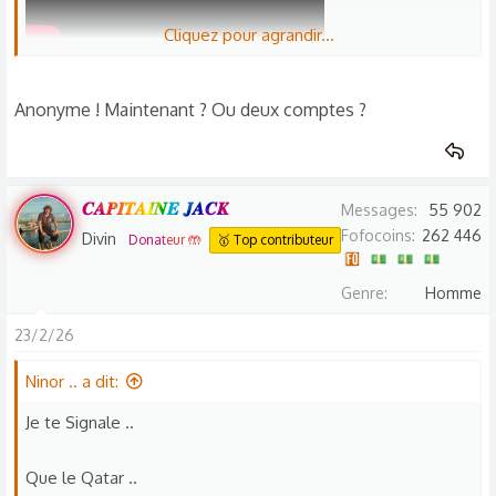
Cliquez pour agrandir...
Anonyme ! Maintenant ? Ou deux comptes ?
𝑪𝑨𝑷𝑰𝑻𝑨𝑰𝑵𝑬 𝑱𝑨𝑪𝑲
Messages
55 902
Fofocoins
262 446
Divin
Donateur 🤲
🥇 Top contributeur
Genre
Homme
23/2/26
Ninor .. a dit:
Je te Signale ..
Que le Qatar ..