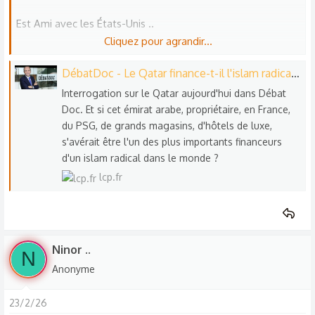
Est Ami avec les États-Unis ..
Cliquez pour agrandir...
Pour Preuve ..
DébatDoc - Le Qatar finance-t-il l'islam radical ?
Interrogation sur le Qatar aujourd'hui dans Débat
Les États-Unis s'apprêtent à Frapper L'Iran ..
Doc. Et si cet émirat arabe, propriétaire, en France,
du PSG, de grands magasins, d'hôtels de luxe,
Depuis le Qatar ..
s'avérait être l'un des plus importants financeurs
d'un islam radical dans le monde ?
Ou ils Ont Une Base Aérienne ..
lcp.fr
Ninor ..
N
Anonyme
23/2/26