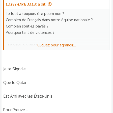
𝑪𝑨𝑷𝑰𝑻𝑨𝑰𝑵𝑬 𝑱𝑨𝑪𝑲 a dit:
Le foot a toujours été pourri non ?
Combien de Français dans notre équipe nationale ?
Combien sont-ils payés ?
Pourquoi tant de violences ?
Et pourquoi y aller ?
Cliquez pour agrandir...
Cela dit je respecte les
Je te Signale ..
équipes locales, pas celles
Que le Qatar ..
financées par des terroristes
Est Ami avec les États-Unis ..
comme le Qatar.​
Valable pour le foot et d'autres sports et que je
Pour Preuve ..