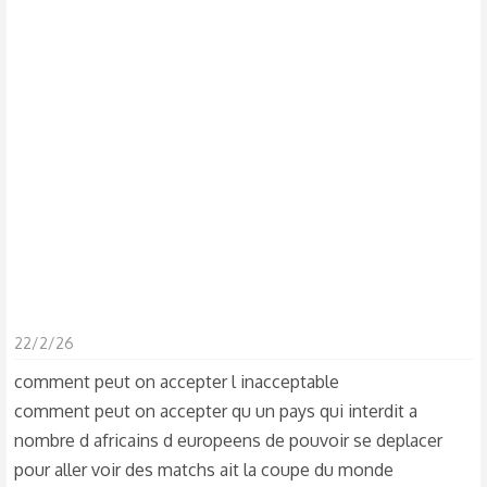
s
c
u
s
s
i
o
n
22/2/26
comment peut on accepter l inacceptable
comment peut on accepter qu un pays qui interdit a
nombre d africains d europeens de pouvoir se deplacer
pour aller voir des matchs ait la coupe du monde