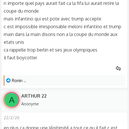
n importe quel pays aurait fait ca la fifa lui aurait retire la
coupe du monde
mais infantino qui est pote avec trump accepte
c est impossible irresponsable meloni infantino et trump
main dans la main disons non a la coupe du monde aux
etats unis
ca rappelle trop berlin et ses jeux olympiques
il faut boycotter
L
Ronin ..
e
s
ARTHUR 22
A
r
Anonyme
é
a
22/2/26
c
t
en plus ca donne une légitimité a tout ce qu il fait c est