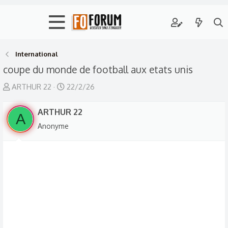
International
coupe du monde de football aux etats unis
A
D
ARTHUR 22
22/2/26
u
a
t
ARTHUR 22
t
A
e
e
Anonyme
u
d
r
e
d
d
e
é
l
b
a
u
d
t
i