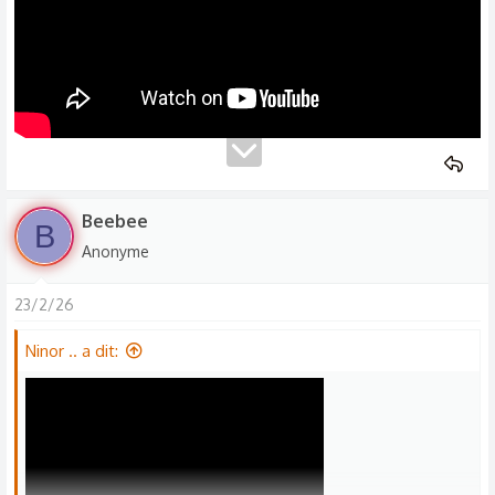
Beebee
B
Anonyme
23/2/26
Ninor .. a dit: