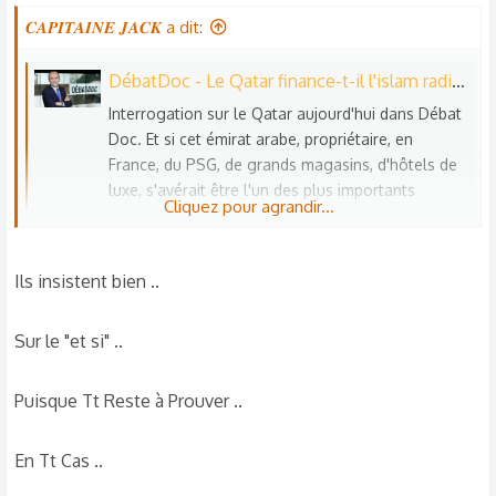
𝑪𝑨𝑷𝑰𝑻𝑨𝑰𝑵𝑬 𝑱𝑨𝑪𝑲 a dit:
DébatDoc - Le Qatar finance-t-il l'islam radical ?
Interrogation sur le Qatar aujourd'hui dans Débat
Doc. Et si cet émirat arabe, propriétaire, en
France, du PSG, de grands magasins, d'hôtels de
luxe, s'avérait être l'un des plus importants
Cliquez pour agrandir...
financeurs d'un islam radical dans le monde ?
lcp.fr
Ils insistent bien ..
Sur le "et si" ..
Puisque Tt Reste à Prouver ..
En Tt Cas ..