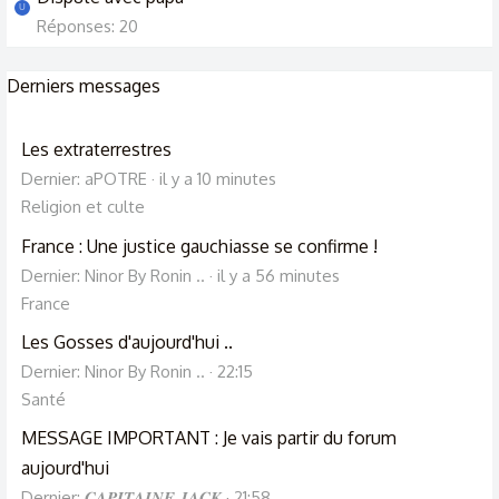
U
Réponses: 20
Derniers messages
Les extraterrestres
Dernier: aPOTRE
il y a 10 minutes
Religion et culte
France : Une justice gauchiasse se confirme !
Dernier: Ninor By Ronin ..
il y a 56 minutes
France
Les Gosses d'aujourd'hui ..
Dernier: Ninor By Ronin ..
22:15
Santé
MESSAGE IMPORTANT : Je vais partir du forum
aujourd'hui
Dernier: 𝑪𝑨𝑷𝑰𝑻𝑨𝑰𝑵𝑬 𝑱𝑨𝑪𝑲
21:58