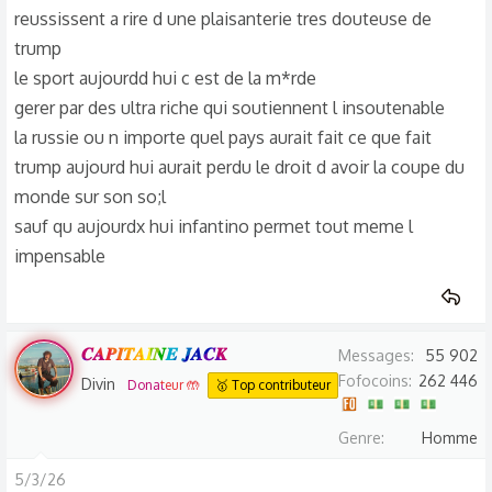
reussissent a rire d une plaisanterie tres douteuse de
trump
le sport aujourdd hui c est de la m*rde
gerer par des ultra riche qui soutiennent l insoutenable
la russie ou n importe quel pays aurait fait ce que fait
trump aujourd hui aurait perdu le droit d avoir la coupe du
monde sur son so;l
sauf qu aujourdx hui infantino permet tout meme l
impensable
𝑪𝑨𝑷𝑰𝑻𝑨𝑰𝑵𝑬 𝑱𝑨𝑪𝑲
Messages
55 902
Fofocoins
262 446
Divin
Donateur 🤲
🥇 Top contributeur
Genre
Homme
5/3/26