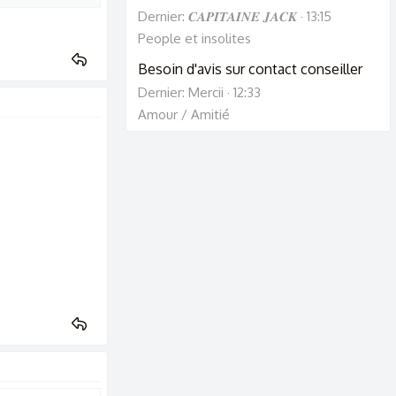
Dernier: 𝑪𝑨𝑷𝑰𝑻𝑨𝑰𝑵𝑬 𝑱𝑨𝑪𝑲
13:15
People et insolites
Besoin d'avis sur contact conseiller
Dernier: Mercii
12:33
Amour / Amitié