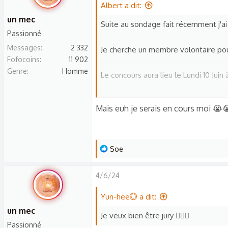
Albert a dit:
un mec
Suite au sondage fait récemment j'ai
Passionné
Messages
2 332
Je cherche un membre volontaire pour
Fofocoins
11 902
Genre
Homme
Le concours aura lieu le Lundi 10 Juin à
Sur ce préparer la meilleure blague !!
Mais euh je serais en cours moi 😭
PS : Premier arrivé premier servi pour 
L
Soe
Bonne soirée à tous !
e
s
4/6/24
r
é
Yun-hee💮 a dit:
a
un mec
Je veux bien être jury 🙋🏻‍♀️
c
Passionné