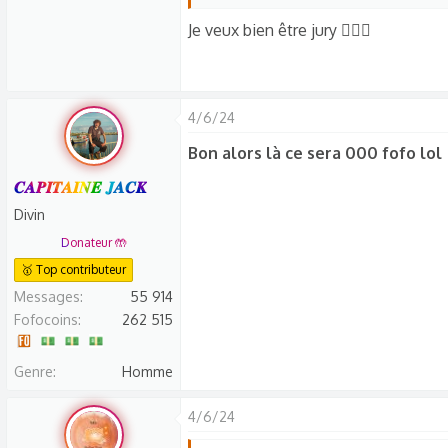
:
Sur ce préparer la meilleure blague !!
Je veux bien être jury 🙋🏻‍♀️
PS : Premier arrivé premier servi pour 
Bonne soirée à tous !
4/6/24
Bon alors là ce sera 000 fofo lol
𝑪𝑨𝑷𝑰𝑻𝑨𝑰𝑵𝑬 𝑱𝑨𝑪𝑲
Divin
Donateur 🤲
🥇 Top contributeur
Messages
55 914
Fofocoins
262 515
Genre
Homme
4/6/24