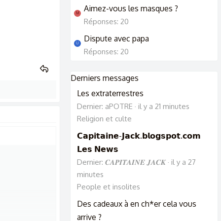
Aimez-vous les masques ?
M
Réponses: 20
Dispute avec papa
U
Réponses: 20
Derniers messages
Les extraterrestres
Dernier: aPOTRE
il y a 21 minutes
Religion et culte
𝗖𝗮𝗽𝗶𝘁𝗮𝗶𝗻𝗲-𝗝𝗮𝗰𝗸.𝗯𝗹𝗼𝗴𝘀𝗽𝗼𝘁.𝗰𝗼𝗺
𝗟𝗲𝘀 𝗡𝗲𝘄𝘀
Dernier: 𝑪𝑨𝑷𝑰𝑻𝑨𝑰𝑵𝑬 𝑱𝑨𝑪𝑲
il y a 27
minutes
People et insolites
Des cadeaux à en ch*er cela vous
arrive ?