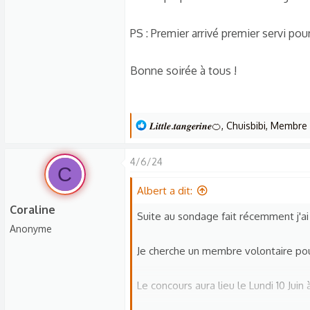
s
c
PS : Premier arrivé premier servi pour 
u
s
Bonne soirée à tous !
s
i
o
n
L
𝑳𝒊𝒕𝒕𝒍𝒆.𝒕𝒂𝒏𝒈𝒆𝒓𝒊𝒏𝒆🍊
,
Chuisbibi
,
Membre 
e
s
4/6/24
C
r
é
Albert a dit:
a
Coraline
Suite au sondage fait récemment j'ai
c
Anonyme
t
Je cherche un membre volontaire pour
i
o
n
Le concours aura lieu le Lundi 10 Juin à
s