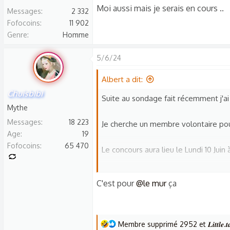
t
Moi aussi mais je serais en cours ..
Messages
2 332
i
Fofocoins
11 902
o
Genre
Homme
n
s
5/6/24
:
Albert a dit:
Chuisbibi
Suite au sondage fait récemment j'ai
Mythe
Messages
18 223
Je cherche un membre volontaire pour
Age
19
Fofocoins
65 470
Le concours aura lieu le Lundi 10 Juin à
Sur ce préparer la meilleure blague !!
C'est pour
@le mur
ça
PS : Premier arrivé premier servi pour 
L
Membre supprimé 2952
et
𝑳𝒊𝒕𝒕𝒍𝒆.
Bonne soirée à tous !