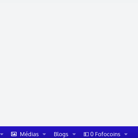
Médias
Blogs
💵 0 Fofocoins