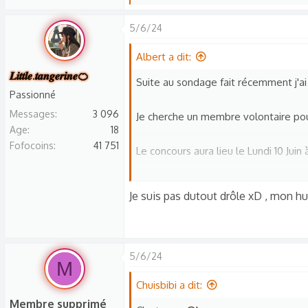
e
s
5/6/24
r
é
Albert a dit:
a
𝑳𝒊𝒕𝒕𝒍𝒆.𝒕𝒂𝒏𝒈𝒆𝒓𝒊𝒏𝒆🍊
Suite au sondage fait récemment j'ai
c
Passionné
t
Messages
3 096
Je cherche un membre volontaire pour
i
Age
18
o
Fofocoins
41 751
n
Le concours aura lieu le Lundi 10 Juin à
s
:
Sur ce préparer la meilleure blague !!
Je suis pas dutout drôle xD , mon hum
PS : Premier arrivé premier servi pour 
Bonne soirée à tous !
5/6/24
M
Chuisbibi a dit:
Membre supprimé