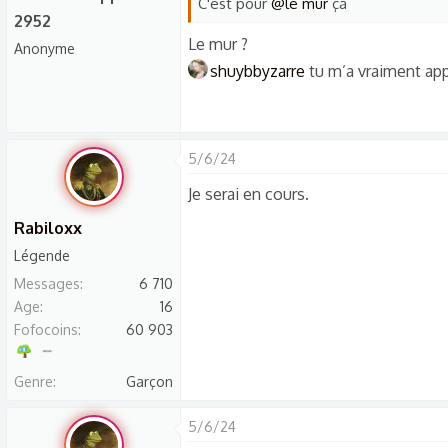
C'est pour
@le mur
ça
2952
Le mur ?
Anonyme
shuybbyzarre
tu m’a vraiment app
5/6/24
Je serai en cours.
Rabiloxx
Légende
Messages
6 710
Age
16
Fofocoins
60 903
Genre
Garçon
5/6/24