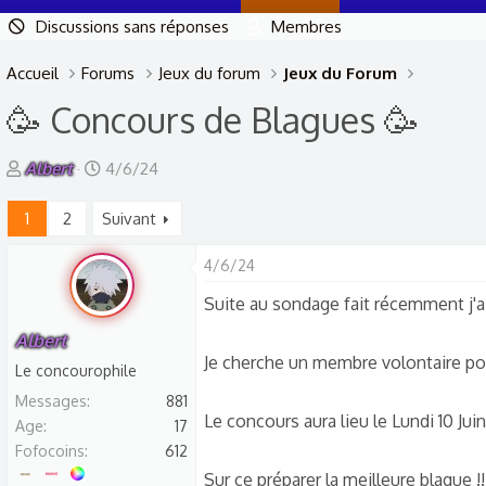
Discussions sans réponses
Membres
Accueil
Forums
Jeux du forum
Jeux du Forum
🥳 Concours de Blagues 🥳
A
D
Albert
4/6/24
u
a
1
2
Suivant
t
t
e
e
4/6/24
u
d
r
e
Suite au sondage fait récemment j'ai
d
d
Albert
e
é
Je cherche un membre volontaire pour
Le concourophile
l
b
Messages
881
a
u
Le concours aura lieu le Lundi 10 Juin 
Age
17
d
t
Fofocoins
612
i
Sur ce préparer la meilleure blague !!