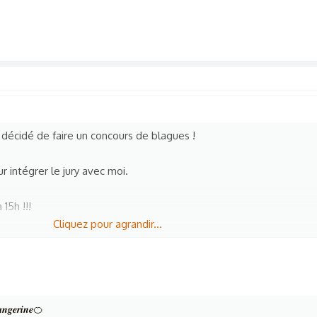
 décidé de faire un concours de blagues !
 intégrer le jury avec moi.
 15h !!!
Cliquez pour agrandir...
!
intégrer le jury.
𝒕𝒂𝒏𝒈𝒆𝒓𝒊𝒏𝒆🍊