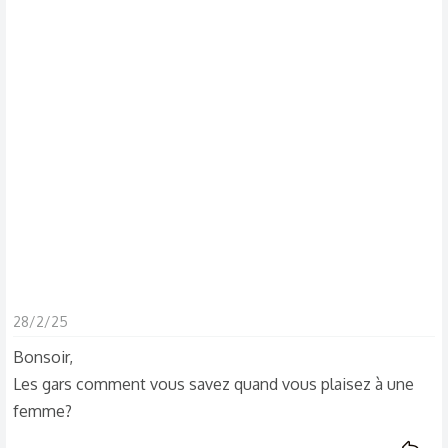
s
c
u
s
s
i
o
n
28/2/25
Bonsoir,
Les gars comment vous savez quand vous plaisez à une
femme?