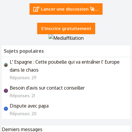
Lancer une discussion 🚀…
Règle pendant les vacances : comment aller à l'eau sans
tampon ni maillot menstruel
23/6/26
S'inscrire gratuitement
Comment ne pas se laisser être submergée par ses
+ 18
émotions ?
Sujets populaires
17/6/26
L' Espagne : Cette poubelle qui va entraîner l' Europe
dans le chaos
Réponses: 29
Besoin d'avis sur contact conseiller
M
Réponses: 21
Dispute avec papa
U
Réponses: 20
Derniers messages