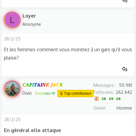
Loyer
L
Anonyme
28/2/25
Et les femmes comment vous montrez à un gars qu'il vous
plaise?
𝑪𝑨𝑷𝑰𝑻𝑨𝑰𝑵𝑬 𝑱𝑨𝑪𝑲
Messages
55 981
Fofocoins
262 642
Divin
Donateur 🤲
🥇 Top contributeur
Genre
Homme
28/2/25
En général elle attaque