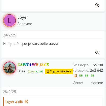
Loyer
L
Anonyme
28/2/25
Et il paraît que je suis belle aussi
𝑪𝑨𝑷𝑰𝑻𝑨𝑰𝑵𝑬 𝑱𝑨𝑪𝑲
Messages
55 981
Fofocoins
262 642
Divin
Donateur 🤲
🥇 Top contributeur
Genre
Homme
28/2/25
Loyer a dit: