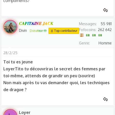
compliments?
𝑪𝑨𝑷𝑰𝑻𝑨𝑰𝑵𝑬 𝑱𝑨𝑪𝑲
Messages
55 981
Fofocoins
262 642
Divin
Donateur 🤲
🥇 Top contributeur
Genre
Homme
28/2/25
Toi tu es jeune
LoyerTito tu découvriras le secret des femmes par
toi-même, attends de grandir un peu (sourire)
Non mais après tu vas demander quoi, les techniques
de drague ?
Loyer