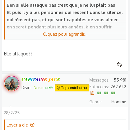
Ben si elle attaque pas c'est que je ne lui plaît pas
Et puis il y a les personnes qui restent dans le silence,
qui n'osent pas, et qui sont capables de vous aimer
en secret pendant plusieurs années, à en souffrir
Cliquez pour agrandir...
Le regard, l'attention qu'elle porte, sa gestuelle, son
souffle, la position de son corps
Elle attaque??
𝑪𝑨𝑷𝑰𝑻𝑨𝑰𝑵𝑬 𝑱𝑨𝑪𝑲
Messages
55 981
Fofocoins
262 642
Divin
Donateur 🤲
🥇 Top contributeur
Genre
Homme
28/2/25
Loyer a dit: