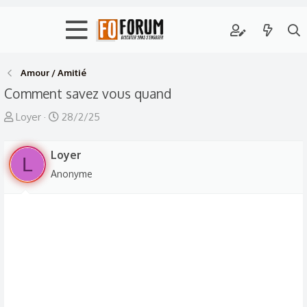
Amour / Amitié
Comment savez vous quand
A
D
Loyer
28/2/25
u
a
t
t
Loyer
L
e
e
Anonyme
u
d
r
e
d
d
e
é
l
b
a
u
d
t
i