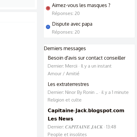
Aimez-vous les masques ?
M
Réponses: 20
Dispute avec papa
U
Réponses: 20
Derniers messages
Besoin d'avis sur contact conseiller
Dernier: Mercii
Il y a un instant
Amour / Amitié
Les extraterrestres
Dernier: Ninor By Ronin ..
il y a 1 minute
Religion et culte
𝗖𝗮𝗽𝗶𝘁𝗮𝗶𝗻𝗲-𝗝𝗮𝗰𝗸.𝗯𝗹𝗼𝗴𝘀𝗽𝗼𝘁.𝗰𝗼𝗺
𝗟𝗲𝘀 𝗡𝗲𝘄𝘀
Dernier: 𝑪𝑨𝑷𝑰𝑻𝑨𝑰𝑵𝑬 𝑱𝑨𝑪𝑲
13:48
People et insolites