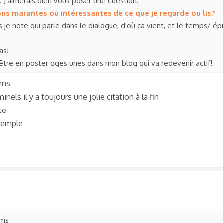
s. J'aimerais bien vous poser une question.
ions marantes ou intéressantes de ce que je regarde ou lis?
ais je note qui parle dans le dialogue, d'où ça vient, et le temps/ ép
as!
t être en poster qqes unes dans mon blog qui va redevenir actif!
ilms
nels il y a toujours une jolie citation à la fin
te
exemple
lms