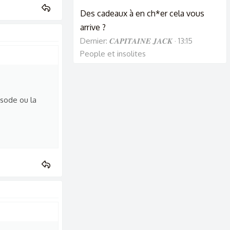
Des cadeaux à en ch*er cela vous
arrive ?
Dernier: 𝑪𝑨𝑷𝑰𝑻𝑨𝑰𝑵𝑬 𝑱𝑨𝑪𝑲
13:15
People et insolites
isode ou la