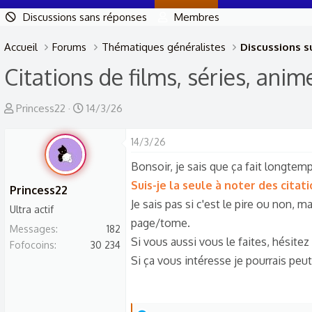
Discussions sans réponses
Membres
Accueil
Forums
Thématiques généralistes
Discussions su
Citations de films, séries, anim
A
D
Princess22
14/3/26
u
a
t
t
14/3/26
e
e
Bonsoir, je sais que ça fait longtem
u
d
Suis-je la seule à noter des cita
Princess22
r
e
Je sais pas si c'est le pire ou non, m
Ultra actif
d
d
page/tome.
Messages
e
é
182
Si vous aussi vous le faites, hésitez
Fofocoins
30 234
l
b
Si ça vous intéresse je pourrais peu
a
u
d
t
i