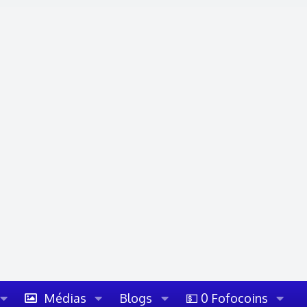
Médias
Blogs
💵 0 Fofocoins