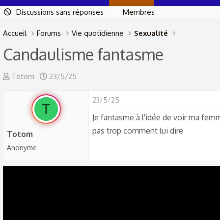
Discussions sans réponses
Membres
Accueil
Forums
Vie quotidienne
Sexualité
Candaulisme fantasme
A
D
Totom
23/5/25
u
a
t
t
23/5/25
T
e
e
Je fantasme à l'idée de voir ma femme
u
d
pas trop comment lui dire
Totom
r
e
Anonyme
d
d
e
é
l
b
a
u
d
t
i