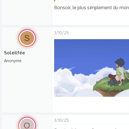
i
Bonsoir, le plus simplement du monde
o
n
s
:
3/10/25
S
Soleilfée
Anonyme
3/10/25
O