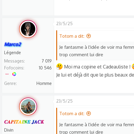
23/5/25
Totom a dit:
Marco2
Je fantasme à l'idée de voir ma femme
Légende
trop comment lui dire
Messages
7 019
Moi ma copine et Cadeauliste !
Fofocoins
10 546
Je lui et déjà dit que le plus beaux 
Genre
Homme
23/5/25
Totom a dit:
𝑪𝑨𝑷𝑰𝑻𝑨𝑰𝑵𝑬 𝑱𝑨𝑪𝑲
Je fantasme à l'idée de voir ma femme
Divin
trop comment lui dire