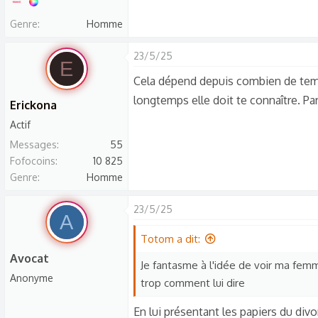
Genre
Homme
23/5/25
E
Cela dépend depuis combien de temps 
longtemps elle doit te connaître. Par
Erickona
Actif
Messages
55
Fofocoins
10 825
Genre
Homme
23/5/25
A
Totom a dit:
Avocat
Je fantasme à l'idée de voir ma femme
Anonyme
trop comment lui dire
En lui présentant les papiers du divor