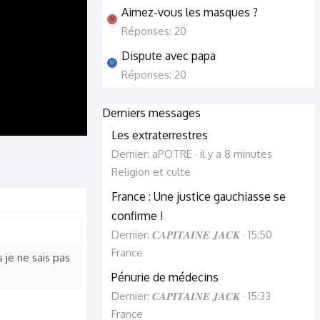
Aimez-vous les masques ?
M
Réponses: 20
Dispute avec papa
U
Réponses: 20
Derniers messages
Les extraterrestres
Dernier: aPOTRE
il y a 8 minutes
Religion et culte
France : Une justice gauchiasse se
confirme !
Dernier: 𝑪𝑨𝑷𝑰𝑻𝑨𝑰𝑵𝑬 𝑱𝑨𝑪𝑲
15:50
France
 je ne sais pas
Pénurie de médecins
Dernier: 𝑪𝑨𝑷𝑰𝑻𝑨𝑰𝑵𝑬 𝑱𝑨𝑪𝑲
15:33
France