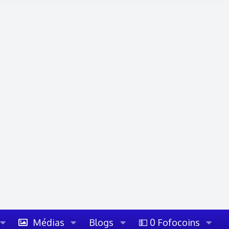
Médias
Blogs
💵 0 Fofocoins