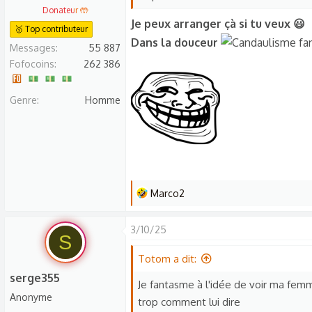
Donateur 🤲
Je peux arranger çà si tu veux 😃
🥇 Top contributeur
Dans la douceur
Messages
55 887
Fofocoins
262 386
Genre
Homme
L
Marco2
e
s
3/10/25
S
r
é
Totom a dit:
a
serge355
Je fantasme à l'idée de voir ma femme
c
Anonyme
trop comment lui dire
t