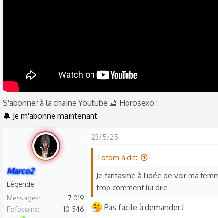
s
c
u
s
s
i
o
n
S'abonner à la chaine Youtube 🔮 Horosexo :
🔔 Je m'abonne maintenant
23/5/25
Totom a dit:
Marco2
Je fantasme à l'idée de voir ma femme
Légende
trop comment lui dire
Messages
7 019
Pas facile à demander !
Fofocoins
10 546