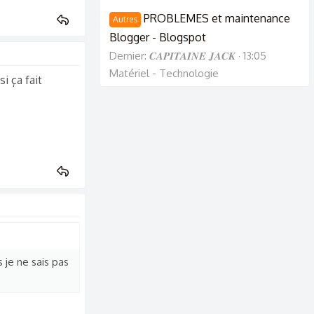
PROBLEMES et maintenance
Autres
Blogger - Blogspot
Dernier: 𝑪𝑨𝑷𝑰𝑻𝑨𝑰𝑵𝑬 𝑱𝑨𝑪𝑲
13:05
Matériel - Technologie
i ça fait
 je ne sais pas