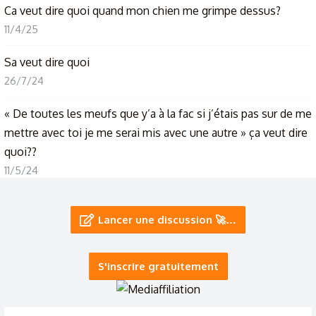
Ca veut dire quoi quand mon chien me grimpe dessus?
11/4/25
Sa veut dire quoi
26/7/24
« De toutes les meufs que y’a à la fac si j’étais pas sur de me
mettre avec toi je me serai mis avec une autre » ça veut dire
quoi??
11/5/24
Ça veut dire quoi crush ?
Lancer une discussion 🚀…
13/12/23
Mon copain ne veut pas dire que je lui fais de l’effet,
S'inscrire gratuitement
pourquoi ?
5/11/23