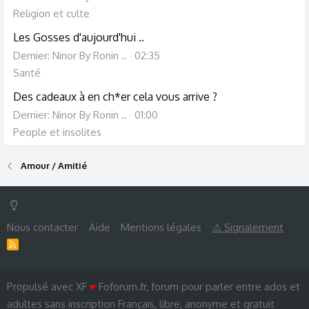
Religion et culte
Les Gosses d'aujourd'hui ..
Dernier: Ninor By Ronin ..
02:35
Santé
Des cadeaux à en ch*er cela vous arrive ?
Dernier: Ninor By Ronin ..
01:00
People et insolites
Amour / Amitié
Nous contacter
Aide
Mentions légales
⚠ Signalement
R
S
S
Propulsé avec XF
♥
Foforum.fr, forum pour parler entre ados et
adultes sans inscription Français, libre, anonyme et gratuit