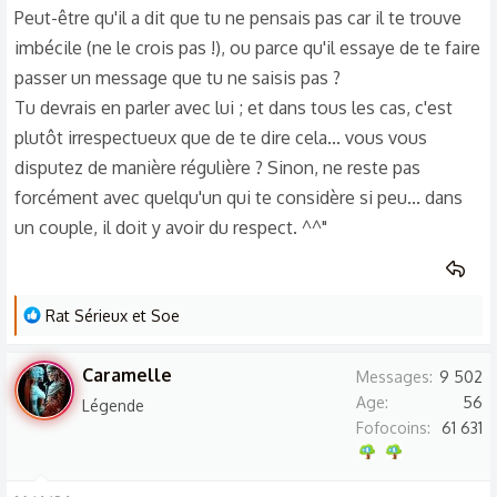
Peut-être qu'il a dit que tu ne pensais pas car il te trouve
imbécile (ne le crois pas !), ou parce qu'il essaye de te faire
passer un message que tu ne saisis pas ?
Tu devrais en parler avec lui ; et dans tous les cas, c'est
plutôt irrespectueux que de te dire cela... vous vous
disputez de manière régulière ? Sinon, ne reste pas
forcément avec quelqu'un qui te considère si peu... dans
un couple, il doit y avoir du respect. ^^"
L
Rat Sérieux
et
Soe
e
s
Caramelle
Messages
9 502
r
Age
56
Légende
é
Fofocoins
61 631
a
c
t