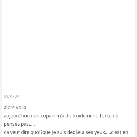
s
c
u
s
s
i
o
n
16/4/24
alors voila
aujourd'hui mon copain m'a dit froidement ;toi tu ne
penses pas.....
ca veut dire quoi?que je suis debile a ses yeux.....c'est en