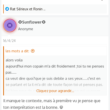
L
Rat Sérieux
et
Ronin ..
e
s
🌻Sunflower🌻
🌻
r
Anonyme
é
a
16/4/24
c
t
les mots a dit:
i
o
alors voila
n
aujourd'hui mon copain m'a dit froidement ;toi tu ne penses
s
pas.....
:
ca veut dire quoi?que je suis debile a ses yeux.....c'est en
se parlant et la il m'a dit :de toute façon toi ut penses pas.
j'ai bien peur de comprendre quelque chose qui va poser
Cliquez pour agrandir...
un sacré souci entre lui et moi .
Il manque le contexte, mais à première vu je pense que
merci
ton interprétation est la bonne. 💀