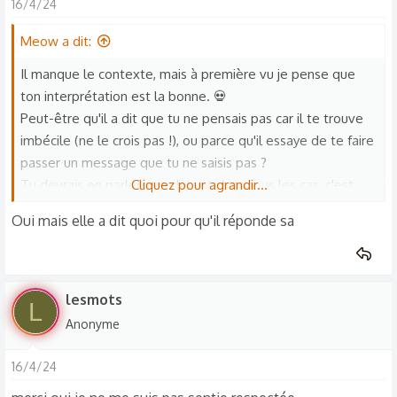
16/4/24
i
o
Meow a dit:
n
Il manque le contexte, mais à première vu je pense que
s
ton interprétation est la bonne. 💀
:
Peut-être qu'il a dit que tu ne pensais pas car il te trouve
imbécile (ne le crois pas !), ou parce qu'il essaye de te faire
passer un message que tu ne saisis pas ?
Tu devrais en parler avec lui ; et dans tous les cas, c'est
Cliquez pour agrandir...
plutôt irrespectueux que de te dire cela... vous vous
Oui mais elle a dit quoi pour qu'il réponde sa
disputez de manière régulière ? Sinon, ne reste pas
forcément avec quelqu'un qui te considère si peu... dans un
couple, il doit y avoir du respect. ^^"
lesmots
L
Anonyme
16/4/24