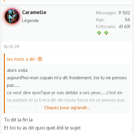
e
s
Caramelle
Messages
9 502
r
Age
56
Légende
é
Fofocoins
61 631
a
c
t
16/4/24
i
o
les mots a dit:
n
alors voila
s
aujourd'hui mon copain m'a dit froidement ;toi tu ne penses
:
pas.....
ca veut dire quoi?que je suis debile a ses yeux.....c'est en
se parlant et la il m'a dit :de toute façon toi ut penses pas.
j'ai bien peur de comprendre quelque chose qui va poser
Cliquez pour agrandir...
un sacré souci entre lui et moi .
Tu dit la fin la
merci
Et toi tu as dit quoi quel été le sujet