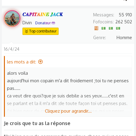
𝑪𝑨𝑷𝑰𝑻𝑨𝑰𝑵𝑬 𝑱𝑨𝑪𝑲
Messages
55 910
Fofocoins
262 502
Divin
Donateur 🤲
🥇 Top contributeur
Genre
Homme
16/4/24
les mots a dit:
alors voila
aujourd'hui mon copain m'a dit froidement ;toi tu ne penses
pas.....
ca veut dire quoi?que je suis debile a ses yeux.....c'est en
se parlant et la il m'a dit :de toute façon toi ut penses pas.
j'ai bien peur de comprendre quelque chose qui va poser
Cliquez pour agrandir...
un sacré souci entre lui et moi .
Je crois que tu as la réponse
merci