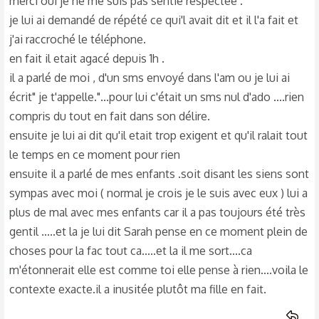
merci oui je ne me suis pas sentie respectée .
je lui ai demandé de répété ce qui'l avait dit et il l'a fait et
j'ai raccroché le téléphone.
en fait il etait agacé depuis 1h .
il a parlé de moi , d'un sms envoyé dans l'am ou je lui ai
écrit" je t'appelle."...pour lui c'était un sms nul d'ado ....rien
compris du tout en fait dans son délire.
ensuite je lui ai dit qu'il etait trop exigent et qu'il ralait tout
le temps en ce moment pour rien
ensuite il a parlé de mes enfants .soit disant les siens sont
sympas avec moi ( normal je crois je le suis avec eux ) lui a
plus de mal avec mes enfants car il a pas toujours été très
gentil .....et la je lui dit Sarah pense en ce moment plein de
choses pour la fac tout ca.....et la il me sort....ca
m'étonnerait elle est comme toi elle pense à rien....voila le
contexte exacte.il a inusitée plutôt ma fille en fait.