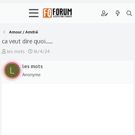
Amour / Amitié
ca veut dire quoi......
A
D
les mots
16/4/24
u
a
t
les mots
t
L
e
e
Anonyme
u
d
r
e
d
d
e
é
l
b
a
u
d
t
i