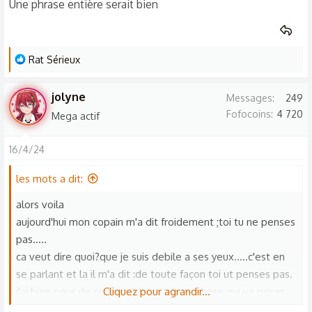
Une phrase entière serait bien
L
Rat Sérieux
e
s
jolyne
Messages
249
r
Fofocoins
4 720
Mega actif
é
a
16/4/24
c
t
les mots a dit:
i
o
alors voila
n
aujourd'hui mon copain m'a dit froidement ;toi tu ne penses
s
pas.....
:
ca veut dire quoi?que je suis debile a ses yeux.....c'est en
se parlant et la il m'a dit :de toute façon toi ut penses pas.
j'ai bien peur de comprendre quelque chose qui va poser
Cliquez pour agrandir...
un sacré souci entre lui et moi .