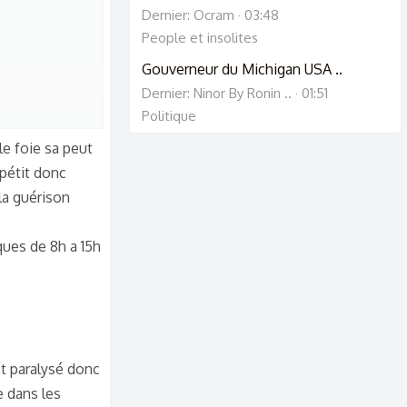
Dernier: Ocram
03:48
People et insolites
Gouverneur du Michigan USA ..
Dernier: Ninor By Ronin ..
01:51
Politique
le foie sa peut
ppétit donc
la guérison
ques de 8h a 15h
st paralysé donc
e dans les