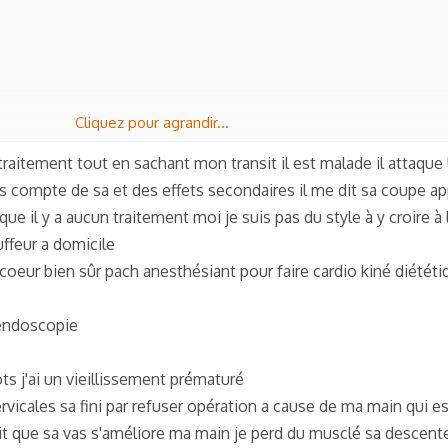
Cliquez pour agrandir...
traitement tout en sachant mon transit il est malade il attaque 
as compte de sa et des effets secondaires il me dit sa coupe a
e il y a aucun traitement moi je suis pas du style à y croire à 
auffeur a domicile
 coeur bien sûr pach anesthésiant pour faire cardio kiné diététi
 endoscopie
ts j'ai un vieillissement prématuré
ervicales sa fini par refuser opération a cause de ma main qui e
it que sa vas s'améliore ma main je perd du musclé sa descent