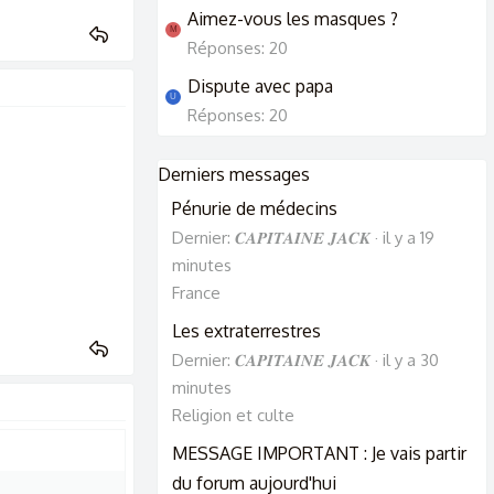
Aimez-vous les masques ?
M
Réponses: 20
Dispute avec papa
U
Réponses: 20
Derniers messages
Pénurie de médecins
Dernier: 𝑪𝑨𝑷𝑰𝑻𝑨𝑰𝑵𝑬 𝑱𝑨𝑪𝑲
il y a 19
minutes
France
Les extraterrestres
Dernier: 𝑪𝑨𝑷𝑰𝑻𝑨𝑰𝑵𝑬 𝑱𝑨𝑪𝑲
il y a 30
minutes
Religion et culte
MESSAGE IMPORTANT : Je vais partir
du forum aujourd'hui