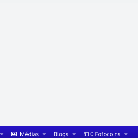
Médias
Blogs
💵 0 Fofocoins