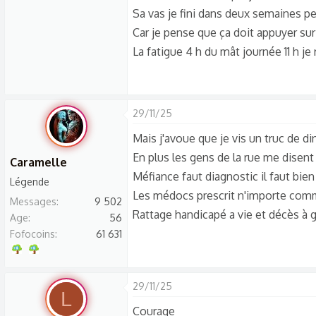
Sa vas je fini dans deux semaines p
Car je pense que ça doit appuyer sur
La fatigue 4 h du mât journée 11 h je
29/11/25
Mais j'avoue que je vis un truc de d
En plus les gens de la rue me disen
Caramelle
Méfiance faut diagnostic il faut bie
Légende
Les médocs prescrit n'importe comm
Messages
9 502
Rattage handicapé a vie et décès à
Age
56
Fofocoins
61 631
29/11/25
L
Courage