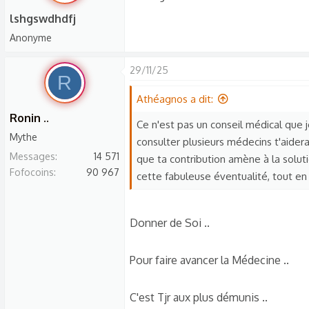
lshgswdhdfj
Anonyme
29/11/25
R
Athéagnos a dit:
Ronin ..
Ce n'est pas un conseil médical que 
Mythe
consulter plusieurs médecins t'aidera à
Messages
14 571
que ta contribution amène à la solutio
Fofocoins
90 967
cette fabuleuse éventualité, tout en 
Donner de Soi ..
Pour faire avancer la Médecine ..
C'est Tjr aux plus démunis ..