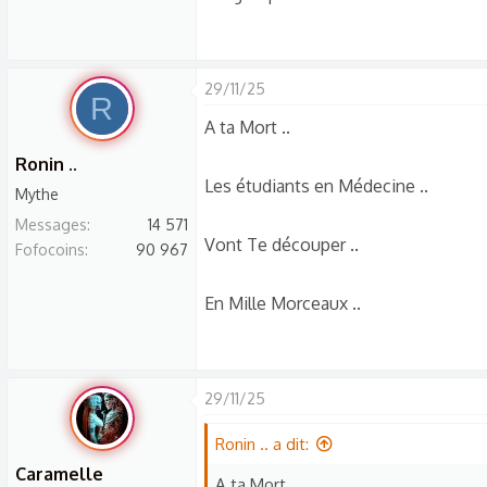
s
c
u
s
29/11/25
R
s
A ta Mort ..
i
Ronin ..
o
Les étudiants en Médecine ..
Mythe
n
Messages
14 571
Vont Te découper ..
Fofocoins
90 967
En Mille Morceaux ..
29/11/25
Ronin .. a dit:
Caramelle
A ta Mort ..