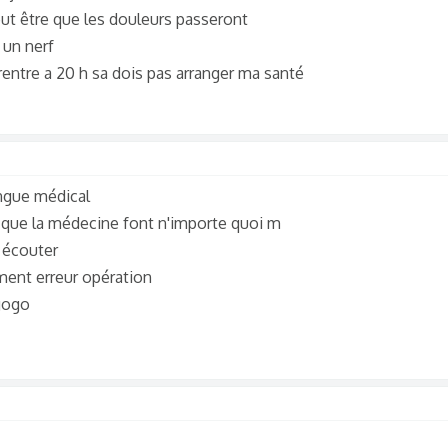
eut être que les douleurs passeront
 un nerf
 rentre a 20 h sa dois pas arranger ma santé
ingue médical
t que la médecine font n'importe quoi m
n écouter
ent erreur opération
 gogo