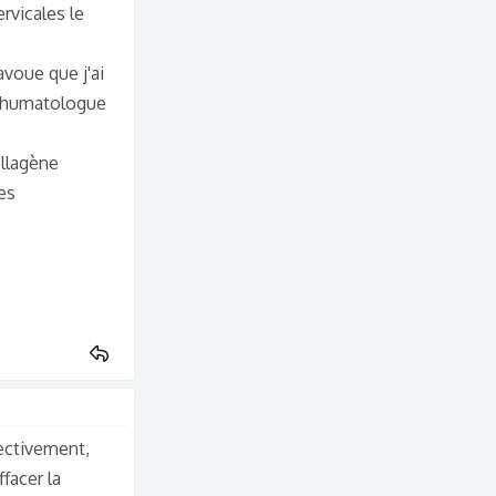
rvicales le
avoue que j'ai
n rhumatologue
ollagène
es
fectivement,
ffacer la