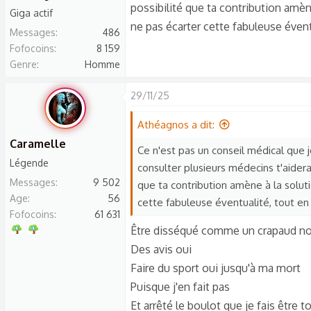
possibilité que ta contribution amène
Giga actif
ne pas écarter cette fabuleuse éventu
Messages
486
Fofocoins
8 159
Genre
Homme
29/11/25
Athéagnos a dit:
Caramelle
Ce n'est pas un conseil médical que 
Légende
consulter plusieurs médecins t'aidera à
Messages
9 502
que ta contribution amène à la solutio
Age
56
cette fabuleuse éventualité, tout en 
Fofocoins
61 631
Être disséqué comme un crapaud n
Des avis oui
Faire du sport oui jusqu'à ma mort
Puisque j'en fait pas
Et arrêté le boulot que je fais être 