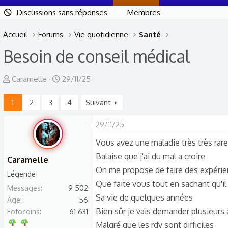
Discussions sans réponses
Membres
Accueil
Forums
Vie quotidienne
Santé
Besoin de conseil médical
A
D
Caramelle
29/11/25
u
a
1
2
3
4
Suivant
t
t
e
e
29/11/25
u
d
r
e
Vous avez une maladie très très rar
d
d
Balaise que j'ai du mal a croire
Caramelle
e
é
On me propose de faire des expérie
Légende
l
b
Que faite vous tout en sachant qu'il
Messages
9 502
a
u
Sa vie de quelques années
Age
56
d
t
Bien sûr je vais demander plusieurs
Fofocoins
61 631
i
Malgré que les rdv sont difficiles