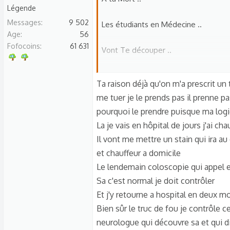
Légende
Messages
9 502
Les étudiants en Médecine ..
Age
56
Fofocoins
61 631
Vont Te découper ..
En Mille Morceaux ..
Ta raison déjà qu'on m'a prescrit un 
me tuer je le prends pas il prenne p
pourquoi le prendre puisque ma logiqu
La je vais en hôpital de jours j'ai ch
Il vont me mettre un stain qui ira au
et chauffeur a domicile
Le lendemain coloscopie qui appel
Sa c'est normal je doit contrôler
Et j'y retourne a hospital en deux mo
Bien sûr le truc de fou je contrôle c
neurologue qui découvre sa et qui d