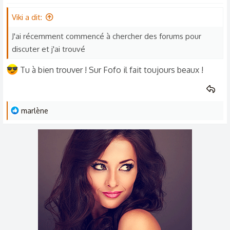
Viki a dit:
J'ai récemment commencé à chercher des forums pour
discuter et j'ai trouvé
Tu à bien trouver ! Sur Fofo il fait toujours beaux !
L
marlène
e
s
r
é
a
c
t
i
o
n