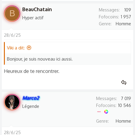
s
BeauChatain
Messages
109
B
r
Fofocoins
1 957
Hyper actif
é
Genre
Homme
a
c
28/6/25
t
Viki a dit:
i
o
Bonjour, je suis nouveau ici aussi.
n
s
Heureux de te rencontrer.
:
Marco2
Messages
7 019
Fofocoins
10 546
Légende
Genre
Homme
28/6/25