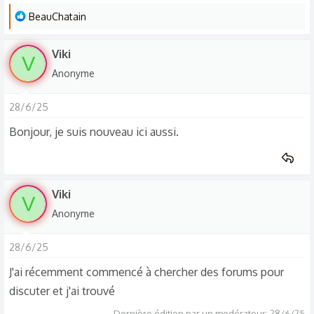
L
BeauChatain
e
s
Viki
V
r
Anonyme
é
a
28/6/25
c
t
Bonjour, je suis nouveau ici aussi.
i
o
n
s
Viki
V
:
Anonyme
28/6/25
J'ai récemment commencé à chercher des forums pour
discuter et j'ai trouvé
Dernière édition par un modérateur:
28/6/25