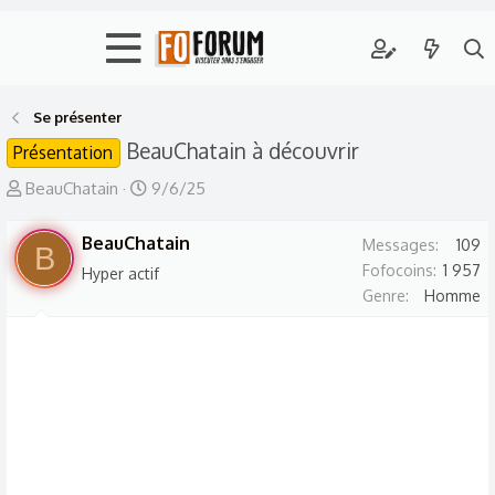
Se présenter
BeauChatain à découvrir
Présentation
A
D
BeauChatain
9/6/25
u
a
t
BeauChatain
t
Messages
109
B
e
e
Fofocoins
1 957
Hyper actif
Genre
Homme
u
d
r
e
d
d
e
é
l
b
a
u
d
t
i