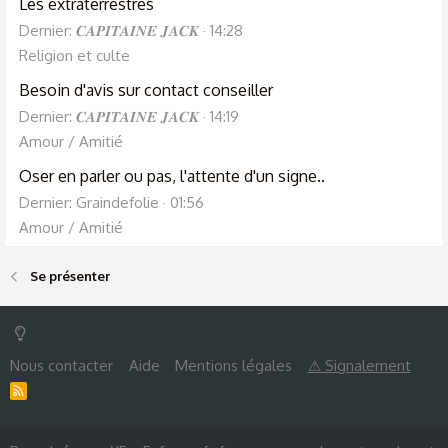
Les extraterrestres
Dernier: 𝑪𝑨𝑷𝑰𝑻𝑨𝑰𝑵𝑬 𝑱𝑨𝑪𝑲
14:28
Religion et culte
Besoin d'avis sur contact conseiller
Dernier: 𝑪𝑨𝑷𝑰𝑻𝑨𝑰𝑵𝑬 𝑱𝑨𝑪𝑲
14:19
Amour / Amitié
Oser en parler ou pas, l'attente d'un signe..
Dernier: Graindefolie
01:56
Amour / Amitié
Se présenter
Nous contacter
Aide
Mentions légales
⚠ Signalement
R
S
S