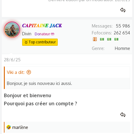
𝑪𝑨𝑷𝑰𝑻𝑨𝑰𝑵𝑬 𝑱𝑨𝑪𝑲
Messages
55 986
Fofocoins
262 654
Divin
Donateur 🤲
🥇 Top contributeur
Genre
Homme
28/6/25
Viki a dit:
Bonjour, je suis nouveau ici aussi.
Bonjour et bienvenu
Pourquoi pas créer un compte ?
L
marlène
e