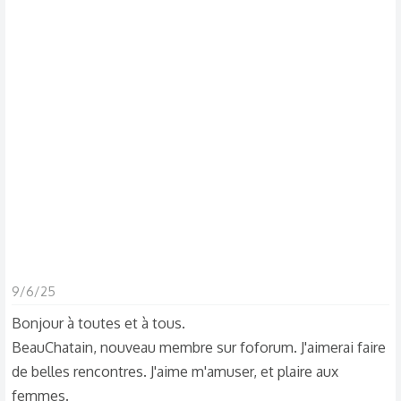
s
c
u
s
s
i
o
n
9/6/25
Bonjour à toutes et à tous.
BeauChatain, nouveau membre sur foforum. J'aimerai faire
de belles rencontres. J'aime m'amuser, et plaire aux
femmes.