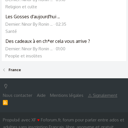
Religion et culte
Les Gosses d'aujourd'hui ..
Dernier: Ninor By Ronin ..
02:35
Santé
Des cadeaux à en ch*er cela vous arrive ?
Dernier: Ninor By Ronin ..
01:00
People et insolites
France
Nous contacter
Aide
Mentions légales
⚠ Signalement
R
S
S
Propulsé avec XF
♥
Foforum.fr, forum pour parler entre ados et
adultes sans inscription Français, libre, anonyme et gratuit