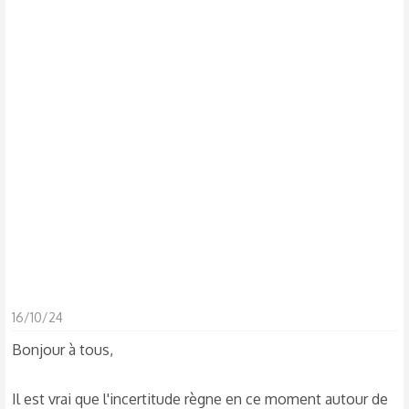
d
t
i
s
c
u
s
s
i
o
n
16/10/24
Bonjour à tous,
Il est vrai que l'incertitude règne en ce moment autour de