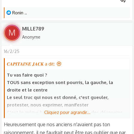
L
Ronin ..
e
s
MILLE789
M
r
Anonyme
é
a
16/2/25
c
t
𝑪𝑨𝑷𝑰𝑻𝑨𝑰𝑵𝑬 𝑱𝑨𝑪𝑲 a dit:
i
o
Tu vas faire quoi ?
n
TOUS sans exception sont pourris, la gauche, la
s
droite et le centre
:
Le seul truc qui nous est donné, c'est gueuler,
protester, nous exprimer, manifester
C'est le même bordel depuis non pas des décennies,
Cliquez pour agrandir...
mais 2000 ans !
Heureusement que nos anciens n'avaient pas ton
raisonnement, il ne faudrait peut être pas oublier que par