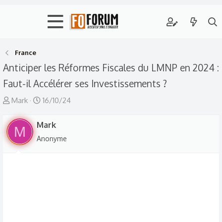
France
Anticiper les Réformes Fiscales du LMNP en 2024 :
Faut-il Accélérer ses Investissements ?
A
D
Mark
16/10/24
u
a
t
Mark
t
M
e
e
Anonyme
u
d
r
e
d
d
e
é
l
b
a
u