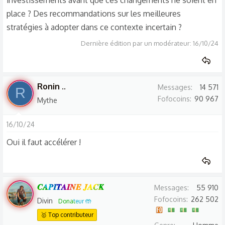
investissements avant que ces changements ne soient en
place ? Des recommandations sur les meilleures
stratégies à adopter dans ce contexte incertain ?
Dernière édition par un modérateur:
16/10/24
Ronin ..
Messages
14 571
R
Fofocoins
90 967
Mythe
16/10/24
Oui il faut accélérer !
𝑪𝑨𝑷𝑰𝑻𝑨𝑰𝑵𝑬 𝑱𝑨𝑪𝑲
Messages
55 910
Fofocoins
262 502
Divin
Donateur 🤲
🥇 Top contributeur