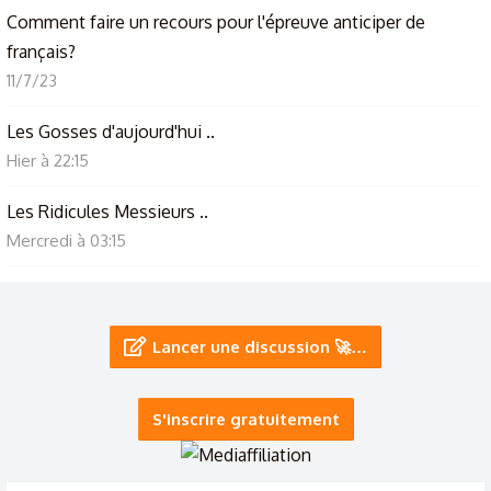
Comment faire un recours pour l'épreuve anticiper de
français?
11/7/23
Les Gosses d'aujourd'hui ..
Hier à 22:15
Les Ridicules Messieurs ..
Mercredi à 03:15
Aimez-vous les masques ?
Samedi à 14:55
Lancer une discussion 🚀…
Pour éviter les incendies debroussaillez
31/7/26
S'inscrire gratuitement