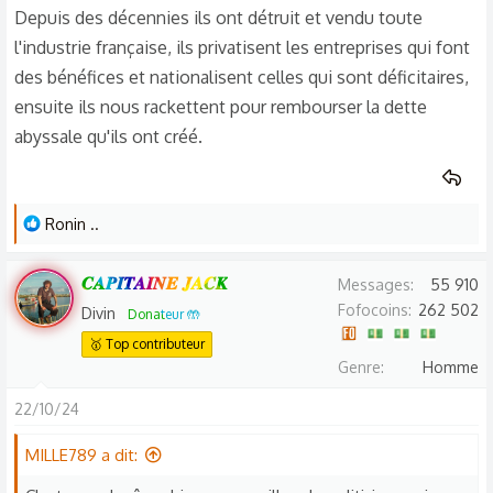
Depuis des décennies ils ont détruit et vendu toute
l'industrie française, ils privatisent les entreprises qui font
des bénéfices et nationalisent celles qui sont déficitaires,
ensuite ils nous rackettent pour rembourser la dette
abyssale qu'ils ont créé.
L
Ronin ..
e
s
𝑪𝑨𝑷𝑰𝑻𝑨𝑰𝑵𝑬 𝑱𝑨𝑪𝑲
Messages
55 910
r
Fofocoins
262 502
Divin
Donateur 🤲
é
🥇 Top contributeur
a
Genre
Homme
c
t
22/10/24
i
o
MILLE789 a dit:
n