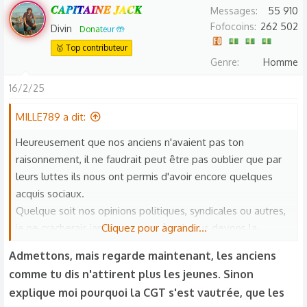
𝑪𝑨𝑷𝑰𝑻𝑨𝑰𝑵𝑬 𝑱𝑨𝑪𝑲
Messages
55 910
Fofocoins
262 502
Divin
Donateur 🤲
🥇 Top contributeur
Genre
Homme
16/2/25
MILLE789 a dit:
Heureusement que nos anciens n'avaient pas ton
raisonnement, il ne faudrait peut être pas oublier que par
leurs luttes ils nous ont permis d'avoir encore quelques
acquis sociaux.
Quelque soit nos opinions politiques, syndicales ou autres,
je ne cracherais jamais sur ceux à qui nous devons la
Cliquez pour agrandir...
majorité de nos acquis sociaux et particulièrement à ceux
Admettons, mais regarde maintenant, les anciens
que tous les médias et patronats critiquent depuis des
comme tu dis n'attirent plus les jeunes. Sinon
décennies, qui sont la CGT et le PC, oui ce sont eux qui
explique moi pourquoi la CGT s'est vautrée, que les
avec leurs partisans ont toujours été dans la rue pour le