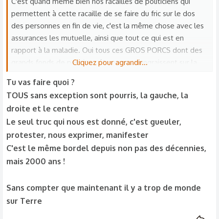
C'est quand même bien nos racailles de politiciens qui
s
permettent à cette racaille de se faire du fric sur le dos
:
des personnes en fin de vie, c'est la même chose avec les
assurances les mutuelle, ainsi que tout ce qui est en
rapport à la maladie. Oui tous ces GROS PORCS dont des
grands fonds de pensions étrangers, s'engraissent sur la
Cliquez pour agrandir...
souffrance humaine.
Tu vas faire quoi ?
Il faut faire comme le Général De Gaulle après la guerre en
TOUS sans exception sont pourris, la gauche, la
nationalisant pour redonner à la France ce qui lui
droite et le centre
appartient.
Le seul truc qui nous est donné, c'est gueuler,
Les politiques sont tellement incompétents, au point de
protester, nous exprimer, manifester
mettre un directeur de la banque de France qui ne sait
C'est le même bordel depuis non pas des décennies,
même pas combien font 7 fois 9.
Depuis des décennies ils ont détruit et vendu toute
mais 2000 ans !
l'industrie française, ils privatisent les entreprises qui font
des bénéfices et nationalisent celles qui sont déficitaires,
Sans compter que maintenant il y a trop de monde
ensuite ils nous rackettent pour rembourser la dette
sur Terre
abyssale qu'ils ont créé.