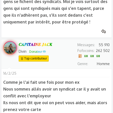
gens se fichent des syndicats. Moi je vois surtout des
droit de vivre décemment.
gens qui sont syndiqués mais qui s'en tapent, parce
Même si maintenant leurs représentants pensent d'abord à
que ils n'adhèrent pas, s'ils sont dedans c'est
leurs propres intérêts, plus ils seront faibles, plus les
ouvriers et leurs familles en subiront les conséquences.
uniquement par intérêt, pour être protégé !
Tous ces ripoux de médias oublient qu'ils leurs
doiventleurs avantages et leurs place aux soleil.
𝑪𝑨𝑷𝑰𝑻𝑨𝑰𝑵𝑬 𝑱𝑨𝑪𝑲
Messages
55 910
Fofocoins
262 502
Divin
Donateur 🤲
🥇 Top contributeur
Genre
Homme
16/2/25
Comme je l'ai fait une fois pour mon ex
Nous sommes allés avoir un syndicat car il y avait un
conflit avec l'employeur
Ils nous ont dit que oui on peut vous aider, mais alors
prenez votre carte