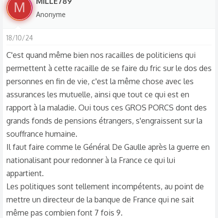
MILLE789
M
r
Anonyme
é
a
18/10/24
c
t
C'est quand même bien nos racailles de politiciens qui
i
permettent à cette racaille de se faire du fric sur le dos des
o
personnes en fin de vie, c'est la même chose avec les
n
assurances les mutuelle, ainsi que tout ce qui est en
s
rapport à la maladie. Oui tous ces GROS PORCS dont des
:
grands fonds de pensions étrangers, s'engraissent sur la
souffrance humaine.
Il faut faire comme le Général De Gaulle après la guerre en
nationalisant pour redonner à la France ce qui lui
appartient.
Les politiques sont tellement incompétents, au point de
mettre un directeur de la banque de France qui ne sait
même pas combien font 7 fois 9.