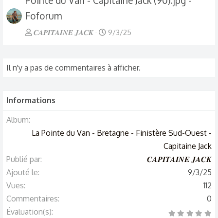
Pointe du Van - Capitaine Jack (90).jpg -
Foforum
𝑪𝑨𝑷𝑰𝑻𝑨𝑰𝑵𝑬 𝑱𝑨𝑪𝑲
9/3/25
Il n'y a pas de commentaires à afficher.
Informations
Album
La Pointe du Van - Bretagne - Finistère Sud-Ouest -
Capitaine Jack
Publié par
𝑪𝑨𝑷𝑰𝑻𝑨𝑰𝑵𝑬 𝑱𝑨𝑪𝑲
Ajouté le
9/3/25
Vues
112
Commentaires
0
Évaluation(s)
0