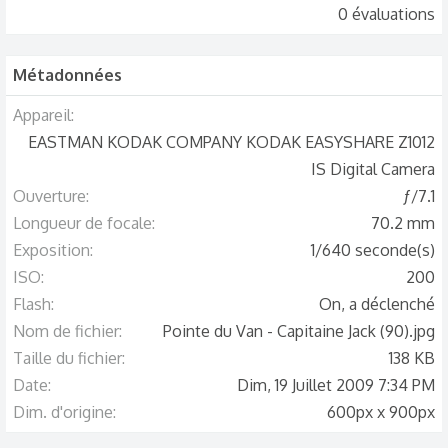
.
0 évaluations
0
0
é
t
o
Métadonnées
i
l
e
(
Appareil
s
)
EASTMAN KODAK COMPANY KODAK EASYSHARE Z1012
IS Digital Camera
Ouverture
ƒ/7.1
Longueur de focale
70.2 mm
Exposition
1/640 seconde(s)
ISO
200
Flash
On, a déclenché
Nom de fichier
Pointe du Van - Capitaine Jack (90).jpg
Taille du fichier
138 KB
Date
Dim, 19 Juillet 2009 7:34 PM
Dim. d'origine
600px x 900px