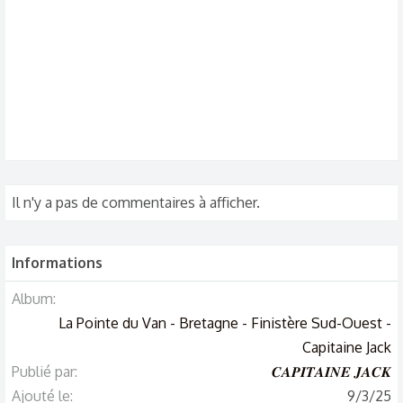
Il n'y a pas de commentaires à afficher.
Informations
Album
La Pointe du Van - Bretagne - Finistère Sud-Ouest -
Capitaine Jack
Publié par
𝑪𝑨𝑷𝑰𝑻𝑨𝑰𝑵𝑬 𝑱𝑨𝑪𝑲
Ajouté le
9/3/25