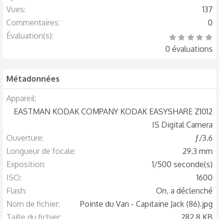
Vues
137
Commentaires
0
Évaluation(s)
0
.
0 évaluations
0
0
é
t
o
Métadonnées
i
l
e
(
Appareil
s
)
EASTMAN KODAK COMPANY KODAK EASYSHARE Z1012
IS Digital Camera
Ouverture
ƒ/3.6
Longueur de focale
29.3 mm
Exposition
1/500 seconde(s)
ISO
1600
Flash
On, a déclenché
Nom de fichier
Pointe du Van - Capitaine Jack (86).jpg
Taille du fichier
282.8 KB