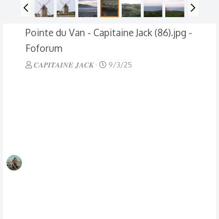
Pointe du Van - Capitaine Jack (86).jpg -
Foforum
𝑪𝑨𝑷𝑰𝑻𝑨𝑰𝑵𝑬 𝑱𝑨𝑪𝑲
9/3/25