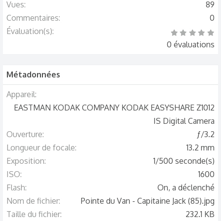
Vues
89
Commentaires
0
Évaluation(s)
0
.
0 évaluations
0
0
é
t
o
Métadonnées
i
l
e
(
Appareil
s
)
EASTMAN KODAK COMPANY KODAK EASYSHARE Z1012
IS Digital Camera
Ouverture
ƒ/3.2
Longueur de focale
13.2 mm
Exposition
1/500 seconde(s)
ISO
1600
Flash
On, a déclenché
Nom de fichier
Pointe du Van - Capitaine Jack (85).jpg
Taille du fichier
232.1 KB