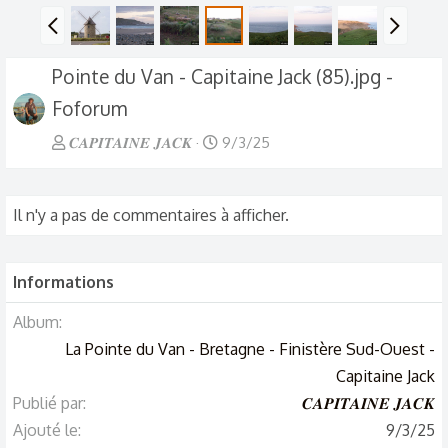
Pointe du Van - Capitaine Jack (85).jpg -
Foforum
𝑪𝑨𝑷𝑰𝑻𝑨𝑰𝑵𝑬 𝑱𝑨𝑪𝑲
9/3/25
Il n'y a pas de commentaires à afficher.
Informations
Album
La Pointe du Van - Bretagne - Finistère Sud-Ouest -
Capitaine Jack
Publié par
𝑪𝑨𝑷𝑰𝑻𝑨𝑰𝑵𝑬 𝑱𝑨𝑪𝑲
Ajouté le
9/3/25