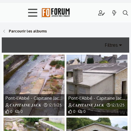
Parcourir les albums
Filtres
Pont-l'Abbé - Capitaine Jack - (34).jpg
Pont-l'Abbé - Capitaine Jack - (33).jpg
𝑪𝑨𝑷𝑰𝑻𝑨𝑰𝑵𝑬 𝑱𝑨𝑪𝑲
12/3/25
𝑪𝑨𝑷𝑰𝑻𝑨𝑰𝑵𝑬 𝑱𝑨𝑪𝑲
12/3/25
0
0
0
0