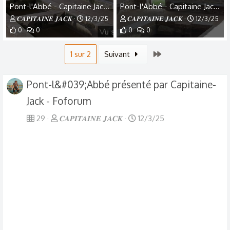
Pont-l'Abbé - Capitaine Jack - (12).jpg
Pont-l'Abbé - Capitaine Jack - (11).jpg
𝑪𝑨𝑷𝑰𝑻𝑨𝑰𝑵𝑬 𝑱𝑨𝑪𝑲
12/3/25
𝑪𝑨𝑷𝑰𝑻𝑨𝑰𝑵𝑬 𝑱𝑨𝑪𝑲
12/3/25
0
0
0
0
Dernier
1 sur 2
Suivant
Pont-l&#039;Abbé présenté par Capitaine-
Jack - Foforum
29
𝑪𝑨𝑷𝑰𝑻𝑨𝑰𝑵𝑬 𝑱𝑨𝑪𝑲
12/3/25