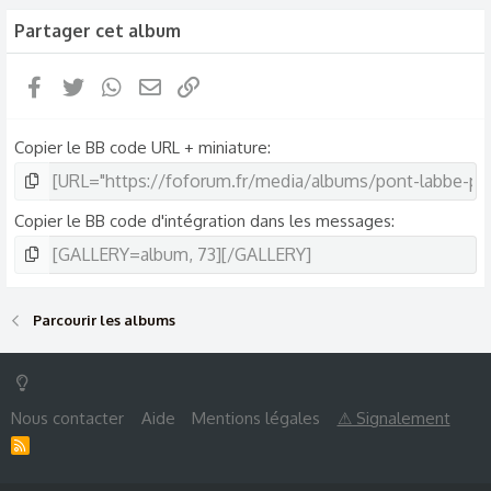
Partager cet album
Facebook
Twitter
WhatsApp
Email
Lien
Copier le BB code URL + miniature
Copier le BB code d'intégration dans les messages
Parcourir les albums
Nous contacter
Aide
Mentions légales
⚠ Signalement
R
S
S