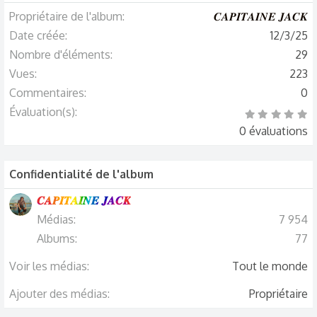
Propriétaire de l'album
𝑪𝑨𝑷𝑰𝑻𝑨𝑰𝑵𝑬 𝑱𝑨𝑪𝑲
Date créée
12/3/25
Nombre d'éléments
29
Vues
223
Commentaires
0
Évaluation(s)
0
.
0 évaluations
0
0
é
t
o
Confidentialité de l'album
i
l
e
(
𝑪𝑨𝑷𝑰𝑻𝑨𝑰𝑵𝑬 𝑱𝑨𝑪𝑲
s
)
Médias
7 954
Albums
77
Voir les médias
Tout le monde
Ajouter des médias
Propriétaire