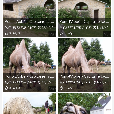
Pont-l'Abbé - Capitaine Jack - (28).jpg
Pont-l'Abbé - Capitaine Jack - (27).jpg
𝑪𝑨𝑷𝑰𝑻𝑨𝑰𝑵𝑬 𝑱𝑨𝑪𝑲
12/3/25
𝑪𝑨𝑷𝑰𝑻𝑨𝑰𝑵𝑬 𝑱𝑨𝑪𝑲
12/3/25
0
0
0
0
Pont-l'Abbé - Capitaine Jack - (26).jpg
Pont-l'Abbé - Capitaine Jack - (25).jpg
𝑪𝑨𝑷𝑰𝑻𝑨𝑰𝑵𝑬 𝑱𝑨𝑪𝑲
12/3/25
𝑪𝑨𝑷𝑰𝑻𝑨𝑰𝑵𝑬 𝑱𝑨𝑪𝑲
12/3/25
0
0
0
0