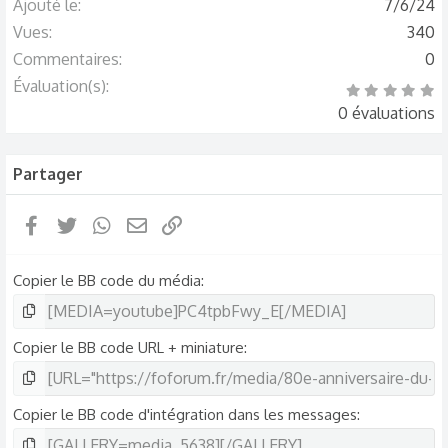
Ajouté le
7/6/24
Vues
340
Commentaires
0
Évaluation(s)
0
.
0 évaluations
0
0
é
t
o
Partager
i
l
e
(
Facebook
Twitter
WhatsApp
Email
Lien
s
)
Copier le BB code du média
Copier le BB code URL + miniature
Copier le BB code d'intégration dans les messages