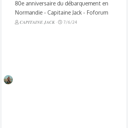
80e anniversaire du débarquement en
Normandie - Capitaine Jack - Foforum
𝑪𝑨𝑷𝑰𝑻𝑨𝑰𝑵𝑬 𝑱𝑨𝑪𝑲
7/6/24