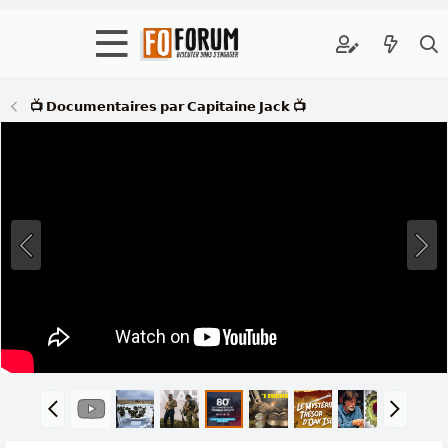
📺 𝗗𝗼𝗰𝘂𝗺𝗲𝗻𝘁𝗮𝗶𝗿𝗲𝘀 𝗽𝗮𝗿 𝗖𝗮𝗽𝗶𝘁𝗮𝗶𝗻𝗲 𝗝𝗮𝗰𝗸 📺