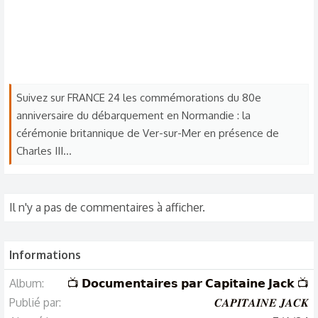
Suivez sur FRANCE 24 les commémorations du 80e
anniversaire du débarquement en Normandie : la
cérémonie britannique de Ver-sur-Mer en présence de
Charles III...
Il n'y a pas de commentaires à afficher.
Informations
Album
📺 𝗗𝗼𝗰𝘂𝗺𝗲𝗻𝘁𝗮𝗶𝗿𝗲𝘀 𝗽𝗮𝗿 𝗖𝗮𝗽𝗶𝘁𝗮𝗶𝗻𝗲 𝗝𝗮𝗰𝗸 📺
Publié par
𝑪𝑨𝑷𝑰𝑻𝑨𝑰𝑵𝑬 𝑱𝑨𝑪𝑲